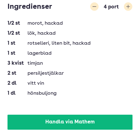
Ingredienser
4
port
Minska
Öka
1/2
st
morot
, hackad
1/2
st
lök
, hackad
1
st
rotselleri
, liten bit, hackad
1
st
lagerblad
3
kvist
timjan
2
st
persiljestjälkar
2
dl
vitt vin
1
dl
hönsbuljong
Handla via Mathem