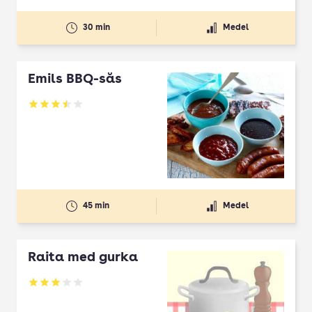
30 min
Medel
Emils BBQ-sås
Betyg: 3.5 av 5
45 min
Medel
Raita med gurka
Betyg: 3 av 5