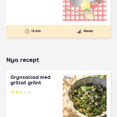
15 min
Medel
Nya recept
Grynsallad med
grillat grönt
Betyg: 2.5 av 5