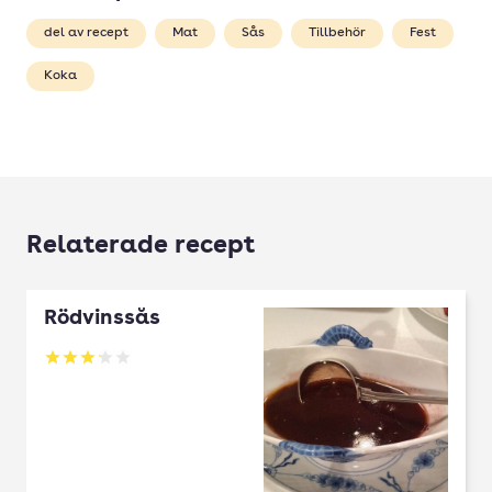
del av recept
Mat
Sås
Tillbehör
Fest
Koka
Relaterade recept
Rödvinssås
Betyg: 3.09 av 5