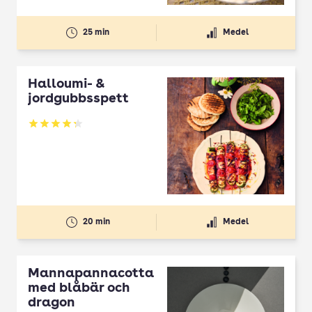
25 min
Medel
Halloumi- &
jordgubbsspett
Betyg: 4.3 av 5
20 min
Medel
Mannapannacotta
med blåbär och
dragon