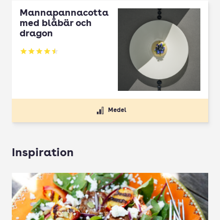
Mannapannacotta
med blåbär och
dragon
Betyg: 4.5 av 5
Medel
Inspiration