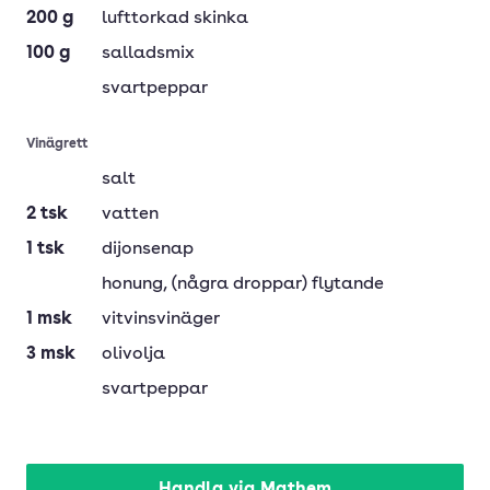
200
g
lufttorkad skinka
100
g
salladsmix
svartpeppar
Vinägrett
salt
2
tsk
vatten
1
tsk
dijonsenap
honung
, (några droppar) flytande
1
msk
vitvinsvinäger
3
msk
olivolja
svartpeppar