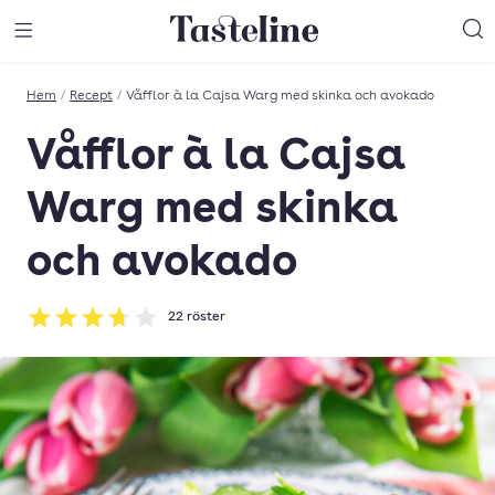
Till Tastelines startsida
äng meny
Öppna meny
Sö
Hem
/
Recept
/
Våfflor à la Cajsa Warg med skinka och avokado
Våfflor à la Cajsa
Warg med skinka
och avokado
22
röster
Betyg: 3.68 av 5