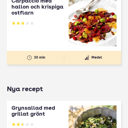
Carpaccio med
hallon och krispiga
ostflarn
Betyg: 2.86 av 5
30 min
Medel
Nya recept
Grynsallad med
grillat grönt
Betyg: 2.5 av 5