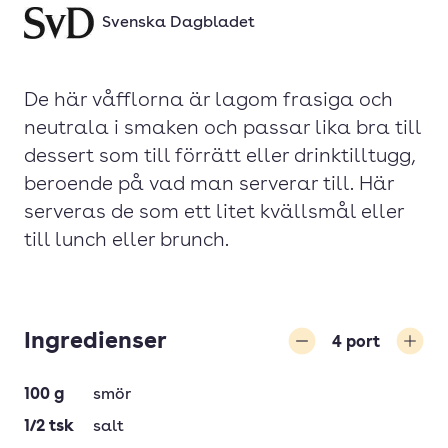
Svenska Dagbladet
De här våfflorna är lagom frasiga och
neutrala i smaken och passar lika bra till
dessert som till förrätt eller drinktilltugg,
beroende på vad man serverar till. Här
serveras de som ett litet kvällsmål eller
till lunch eller brunch.
Ingredienser
4
port
Minska
Öka
100
g
smör
1/2
tsk
salt