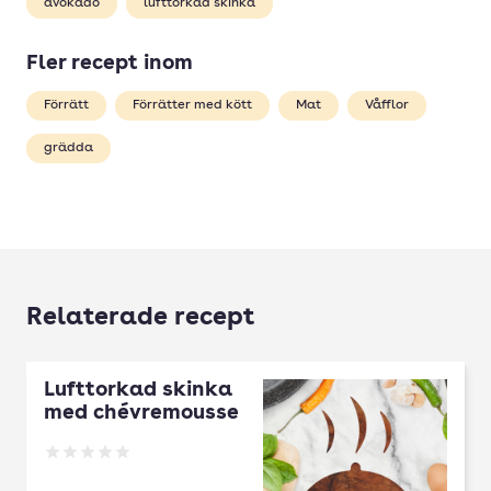
avokado
lufttorkad skinka
Fler recept inom
Förrätt
Förrätter med kött
Mat
Våfflor
grädda
Relaterade recept
Lufttorkad skinka
med chévremousse
Betyg: 0 av 5