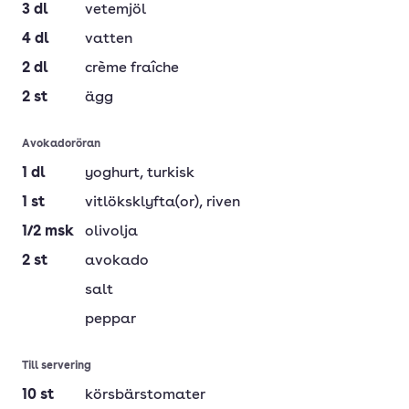
3
dl
vetemjöl
4
dl
vatten
2
dl
crème fraîche
2
st
ägg
Avokadoröran
1
dl
yoghurt
, turkisk
1
st
vitlöksklyfta(or)
, riven
1/2
msk
olivolja
2
st
avokado
salt
peppar
Till servering
10
st
körsbärstomater