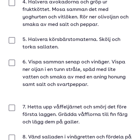
4. Halvera avokadorna och gröp ur
Klar
fruktköttet. Mosa samman det med
yoghurten och vitlöken. Rör ner olivoljan och
smaka av med salt och peppar.
5. Halvera körsbärstomaterna. Skölj och
Klar
torka sallaten.
6. Vispa samman senap och vinäger. Vispa
Klar
ner oljan i en tunn stråle, späd med lite
vatten och smaka av med en aning honung
samt salt och svartpeppar.
7. Hetta upp våffeljärnet och smörj det före
Klar
första laggen. Grädda våfflorna till fin färg
och lägg dem på galler.
8. Vänd salladen i vinägretten och fördela på
Klar