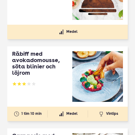
Medel
Råbiff med
avokadomousse,
söta blinier och
löjrom
Betyg: 3 av 5
1 tim 10 min
Medel
Vintips