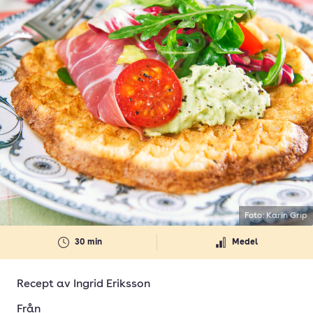
Foto: Karin Grip
30 min
Medel
Recept av
Ingrid Eriksson
Från