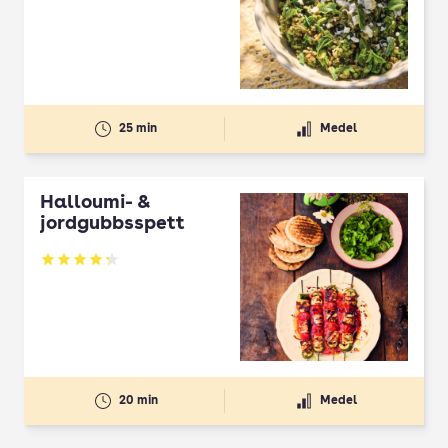
25 min
Medel
Halloumi- &
jordgubbsspett
Betyg: 4.3 av 5
20 min
Medel