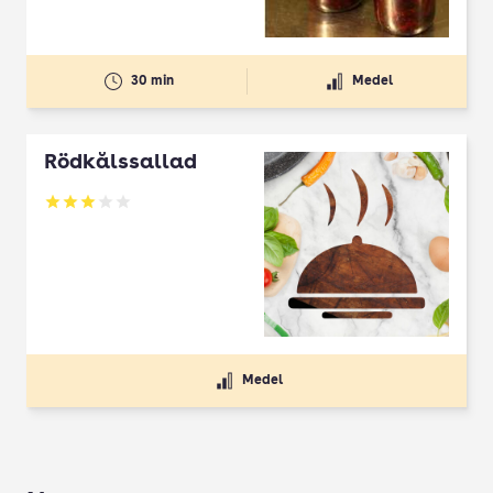
30 min
Medel
Rödkålssallad
Betyg: 3 av 5
Medel