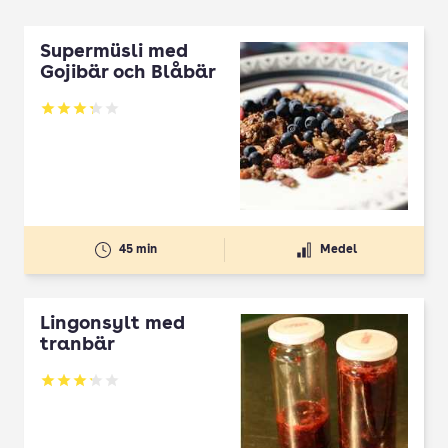
Supermüsli med
Gojibär och Blåbär
Betyg: 3.25 av 5
45 min
Medel
Lingonsylt med
tranbär
Betyg: 3.22 av 5