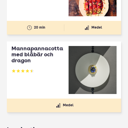
20 min
Medel
Mannapannacotta
med blåbär och
dragon
Betyg: 4.5 av 5
Medel