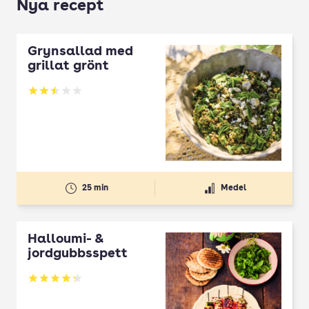
Nya recept
Grynsallad med
grillat grönt
Betyg: 2.5 av 5
25 min
Medel
Halloumi- &
jordgubbsspett
Betyg: 4.3 av 5