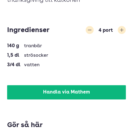
thanksgiving till kalkonen
Ingredienser
4
port
Minska
Öka
140
g
tranbär
1,5
dl
strösocker
3/4
dl
vatten
Handla via Mathem
Gör så här