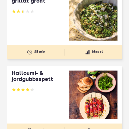
grillat grönt
Betyg: 2.5 av 5
25 min
Medel
Halloumi- &
jordgubbsspett
Betyg: 4.3 av 5