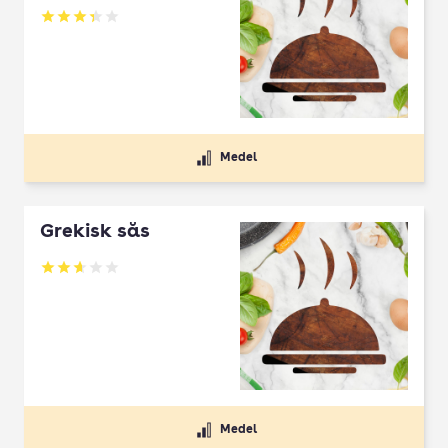
Betyg: 3.36 av 5
Medel
Grekisk sås
Betyg: 2.67 av 5
Medel