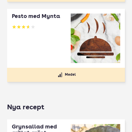
Pesto med Mynta
Betyg: 3.64 av 5
Medel
Nya recept
Grynsallad med