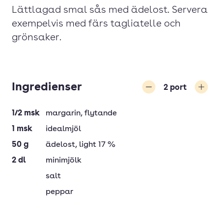
Lättlagad smal sås med ädelost. Servera
exempelvis med färs tagliatelle och
grönsaker.
Ingredienser
2
port
Minska
Öka
1/2
msk
margarin
, flytande
1
msk
idealmjöl
50
g
ädelost
, light 17 %
2
dl
minimjölk
salt
peppar