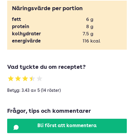
Näringsvärde per portion
fett
6
g
protein
8
g
kolhydrater
7.5
g
energivärde
116
kcal
Vad tyckte du om receptet?
Betyg: 3.43 av 5 (14 röster)
Frågor, tips och kommentarer
Bli först att kommentera