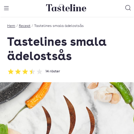
Till Tastelines startsida
äng meny
Öppna meny
Sö
Hem
/
Recept
/
Tastelines smala ädelostsås
Tastelines smala
ädelostsås
14
röster
Betyg: 3.43 av 5