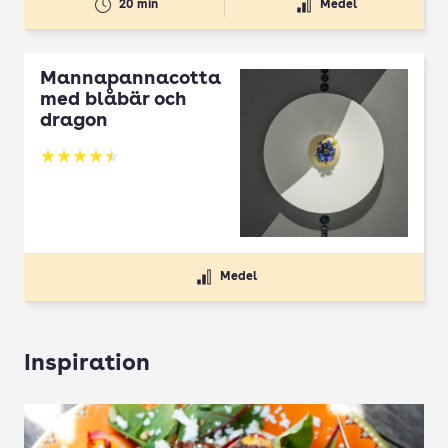
20 min
Medel
Mannapannacotta
med blåbär och
dragon
Betyg: 4.5 av 5
Medel
Inspiration