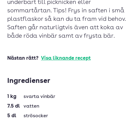
underbart till picknicken eller
sommartårtan. Tips! Frys in saften i små
plastflaskor så kan du ta fram vid behov.
Saften går naturligtvis även att koka av
både röda vinbär samt av frysta bär.
Nästan rätt?
Visa liknande recept
Ingredienser
1
kg
svarta vinbär
7.5
dl
vatten
5
dl
strösocker