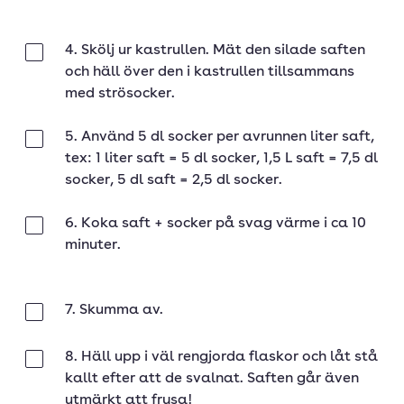
4. Skölj ur kastrullen. Mät den silade saften
Klar
och häll över den i kastrullen tillsammans
med strösocker.
5. Använd 5 dl socker per avrunnen liter saft,
Klar
tex: 1 liter saft = 5 dl socker, 1,5 L saft = 7,5 dl
socker, 5 dl saft = 2,5 dl socker.
6. Koka saft + socker på svag värme i ca 10
Klar
minuter.
7. Skumma av.
Klar
8. Häll upp i väl rengjorda flaskor och låt stå
Klar
kallt efter att de svalnat. Saften går även
utmärkt att frysa!