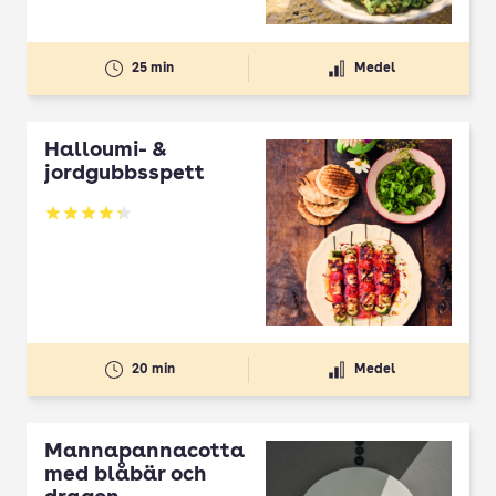
25 min
Medel
Halloumi- &
jordgubbsspett
Betyg: 4.3 av 5
20 min
Medel
Mannapannacotta
med blåbär och