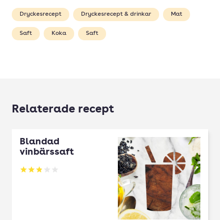
Dryckesrecept
Dryckesrecept & drinkar
Mat
Saft
Koka
Saft
Relaterade recept
Blandad
vinbärssaft
Betyg: 2.84 av 5