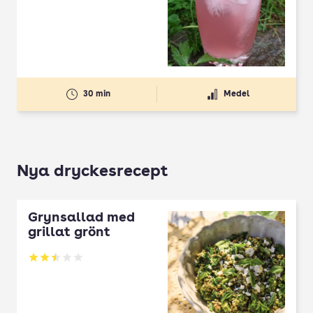
30 min
Medel
Nya dryckesrecept
Grynsallad med
grillat grönt
Betyg: 2.5 av 5