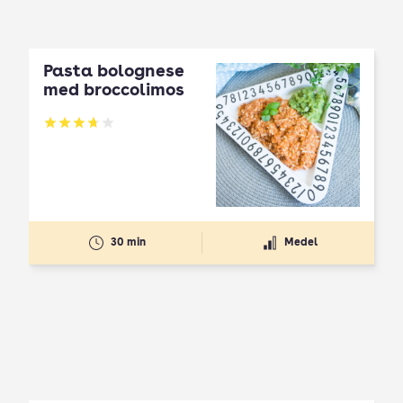
Pasta bolognese
med broccolimos
Betyg: 3.73 av 5
30 min
Medel