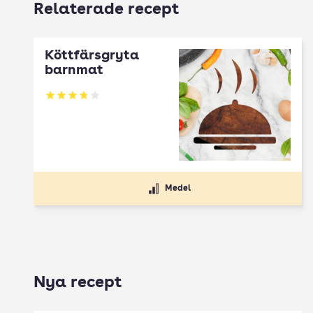
Relaterade recept
Köttfärsgryta
barnmat
Betyg: 3.81 av 5
Medel
Nya recept