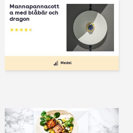
Mannapannacott
a med blåbär och
dragon
Betyg: 4.5 av 5
Medel