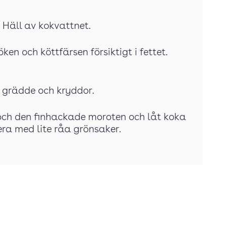
 Häll av kokvattnet.
ken och köttfärsen försiktigt i fettet.
tt grädde och kryddor.
a och den finhackade moroten och låt koka
era med lite råa grönsaker.