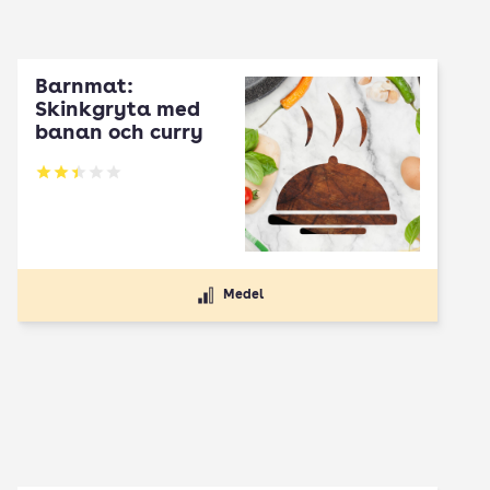
Barnmat:
Skinkgryta med
banan och curry
Betyg: 2.4 av 5
Medel