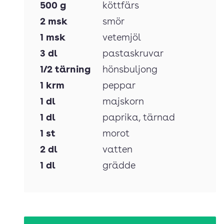
500
g
köttfärs
2
msk
smör
1
msk
vetemjöl
3
dl
pastaskruvar
1/2
tärning
hönsbuljong
1
krm
peppar
1
dl
majskorn
1
dl
paprika
, tärnad
1
st
morot
2
dl
vatten
1
dl
grädde