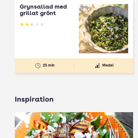
Grynsallad med
grillat grönt
Betyg: 2.5 av 5
25 min
Medel
Inspiration