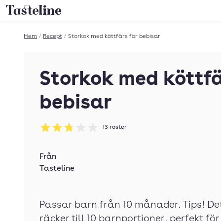
Till Tastelines startsida
Hem
/
Recept
/
Storkok med köttfärs för bebisar
Storkok med köttfä
bebisar
13
röster
Betyg: 2.77 av 5
Från
Tasteline
Passar barn från 10 månader. Tips! De
räcker till 10 barnportioner, perfekt för