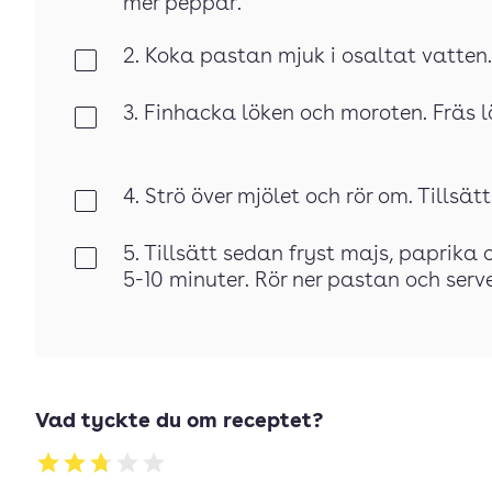
mer peppar.
2. Koka pastan mjuk i osaltat vatten.
Klar
3. Finhacka löken och moroten. Fräs lö
Klar
4. Strö över mjölet och rör om. Tillsä
Klar
5. Tillsätt sedan fryst majs, paprik
Klar
5-10 minuter. Rör ner pastan och serv
Vad tyckte du om receptet?