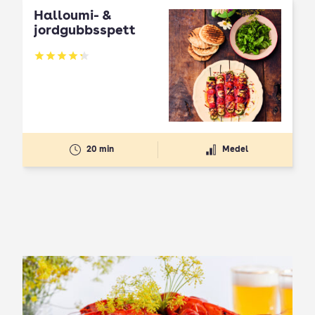
Halloumi- &
jordgubbsspett
Betyg: 4.3 av 5
20 min
Medel