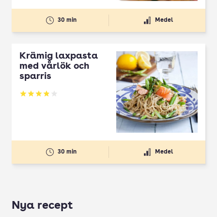
30 min
Medel
Krämig laxpasta
med vårlök och
sparris
Betyg: 3.89 av 5
30 min
Medel
Nya recept