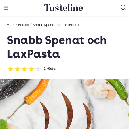
Till Tastelines startsida
äng meny
Öppna meny
Sö
Hem
/
Recept
/
Snabb Spenat och LaxPasta
Snabb Spenat och
LaxPasta
2
röster
Betyg: 4 av 5