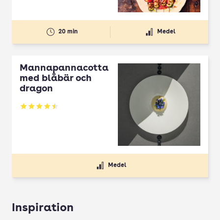
20 min
Medel
Mannapannacotta
med blåbär och
dragon
Betyg: 4.5 av 5
Medel
Inspiration