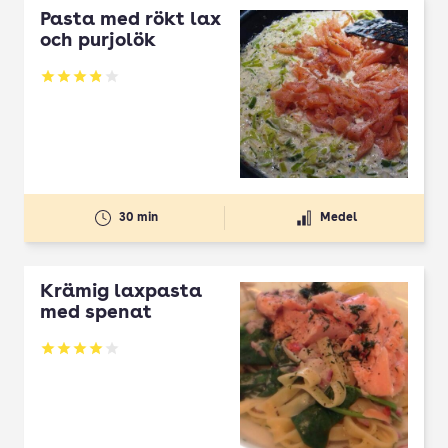
Pasta med rökt lax
och purjolök
Betyg: 3.89 av 5
30 min
Medel
Krämig laxpasta
med spenat
Betyg: 4 av 5