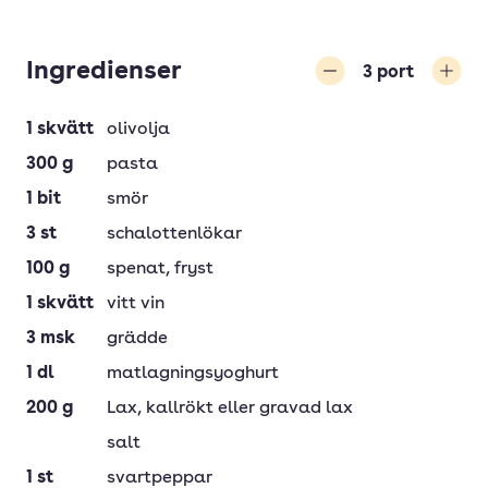
Ingredienser
3
port
Minska
Öka
1
skvätt
olivolja
300
g
pasta
1
bit
smör
3
st
schalottenlökar
100
g
spenat
, fryst
1
skvätt
vitt vin
3
msk
grädde
1
dl
matlagningsyoghurt
200
g
Lax
, kallrökt eller gravad lax
salt
1
st
svartpeppar