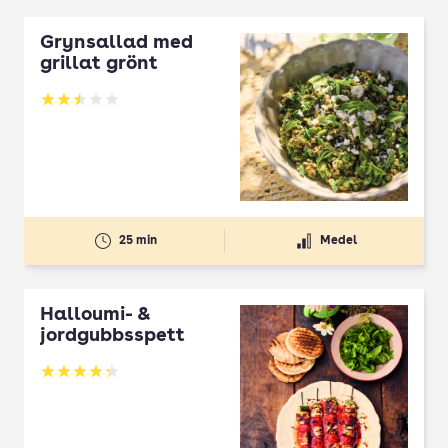
Grynsallad med
grillat grönt
Betyg: 2.5 av 5
25 min
Medel
Halloumi- &
jordgubbsspett
Betyg: 4.3 av 5