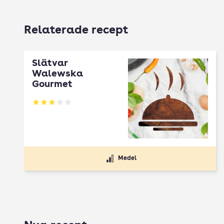
Relaterade recept
Slätvar
Walewska
Gourmet
Betyg: 3.1 av 5
Medel