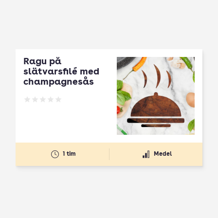
Ragu på
slätvarsfilé med
champagnesås
Betyg: 0 av 5
1 tim
Medel