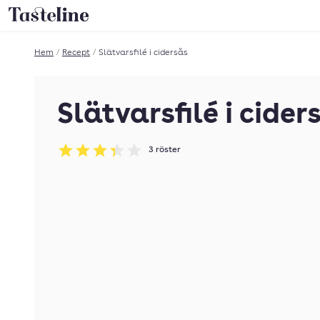
Till Tastelines startsida
Hem
/
Recept
/
Slätvarsfilé i cidersås
Slätvarsfilé i cider
3
röster
Betyg: 3.33 av 5