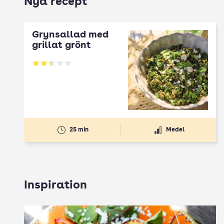
Nya recept
Grynsallad med
grillat grönt
Betyg: 2.5 av 5
25 min
Medel
Inspiration