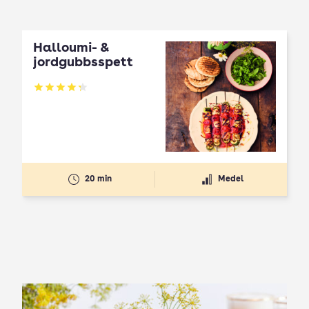
Halloumi- &
jordgubbsspett
Betyg: 4.3 av 5
20 min
Medel