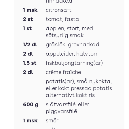
finhackad
1
msk
citronsaft
2
st
tomat
, fasta
1
st
äpplen
, stort, med
sötsyrlig smak
1/2
dl
gräslök
, grovhackad
2
dl
äppelcider
, halvtorr
1.5
st
fiskbuljongtärning(ar)
2
dl
crème fraîche
potatis(ar)
, små nykokta,
eller kokt pressad potatis
alternativt kokt ris
600
g
slätvarsfilé
, eller
piggvarsfilé
1
msk
smör