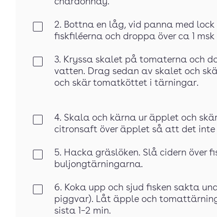
chardonnay.
2. Bottna en låg, vid panna med loc
Klar
fiskfiléerna och droppa över ca 1 msk 
3. Kryssa skalet på tomaterna och d
Klar
vatten. Drag sedan av skalet och skä
och skär tomatköttet i tärningar.
4. Skala och kärna ur äpplet och skär
Klar
citronsaft över äpplet så att det int
5. Hacka gräslöken. Slå cidern över fi
Klar
buljongtärningarna.
6. Koka upp och sjud fisken sakta und
Klar
piggvar). Låt äpple och tomattärnin
sista 1–2 min.