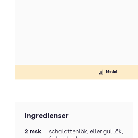
Medel
Ingredienser
2
msk
schalottenlök
, eller gul lök,