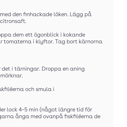
k med den finhackade löken. Lägg på
citronsaft.
oppa dem ett ögonblick i kokande
r tomaterna i klyftor. Tag bort kärnorna
 det i tärningar. Droppa en aning
e mörknar.
skfiléerna och smula i
er lock 4–5 min (något längre tid för
garna ånga med ovanpå fiskfiléerna de