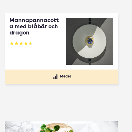
Mannapannacott
a med blåbär och
dragon
Betyg: 4.5 av 5
Medel