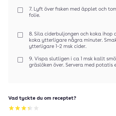
7. Lyft över fisken med äpplet och to
Klar
folie.
8. Sila ciderbuljongen och koka ihop de
Klar
koka ytterligare några minuter. Sma
ytterligare 1–2 msk cider.
9. Vispa slutligen i ca 1 msk kallt smö
Klar
gräslöken över. Servera med potatis el
Vad tyckte du om receptet?