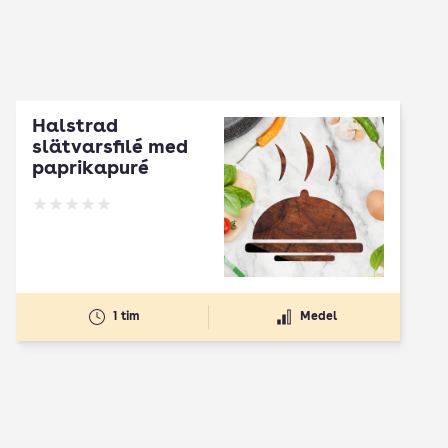
Halstrad
slätvarsfilé med
paprikapuré
Betyg: 0 av 5
1 tim
Medel