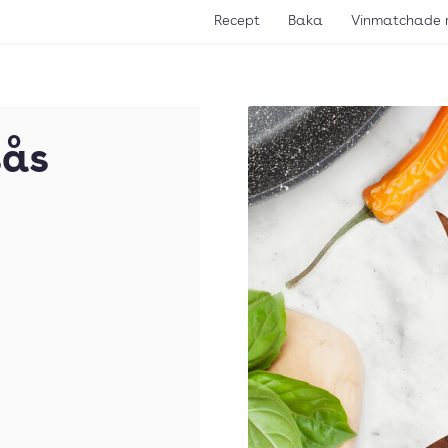
Recept
Baka
Vinmatchade 
sås