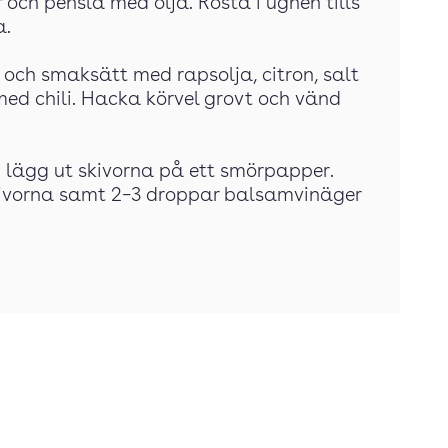
ch pensla med olja. Rosta i ugnen tills
a.
r och smaksätt med rapsolja, citron, salt
med chili. Hacka körvel grovt och vänd
 lägg ut skivorna på ett smörpapper.
skivorna samt 2–3 droppar balsamvinäger