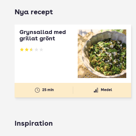
Nya recept
Grynsallad med
grillat grönt
Betyg: 2.5 av 5
25 min
Medel
Inspiration