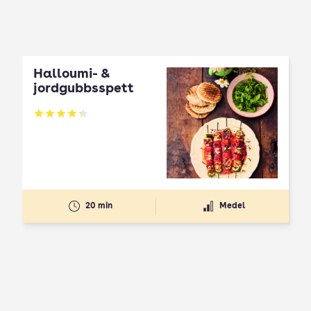
Halloumi- &
jordgubbsspett
Betyg: 4.3 av 5
20 min
Medel