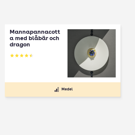
Mannapannacott
a med blåbär och
dragon
Betyg: 4.5 av 5
Medel