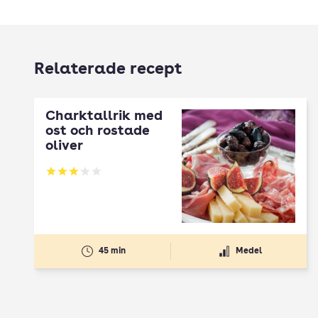
Relaterade recept
Charktallrik med
ost och rostade
oliver
Betyg: 3.13 av 5
45 min
Medel