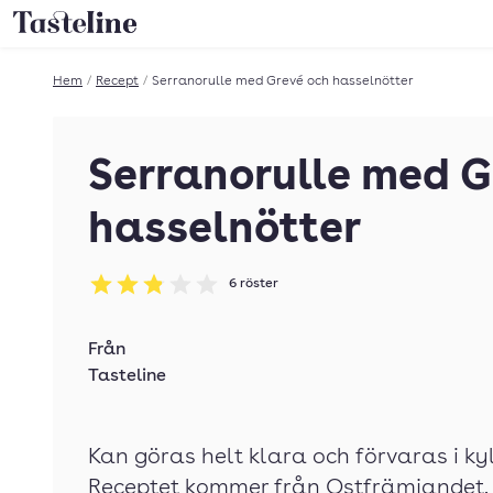
Till Tastelines startsida
Hem
/
Recept
/
Serranorulle med Grevé och hasselnötter
Serranorulle med G
hasselnötter
6
röster
Betyg: 2.83 av 5
Från
Tasteline
Kan göras helt klara och förvaras i ky
Receptet kommer från Ostfrämjandet. D