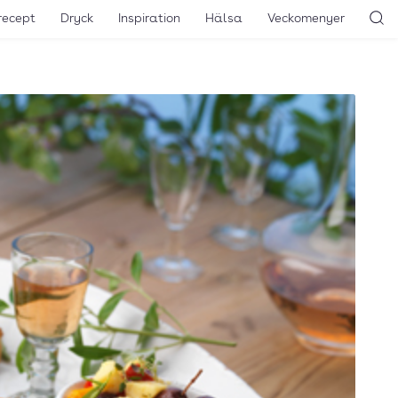
recept
Dryck
Inspiration
Hälsa
Veckomenyer
Sö