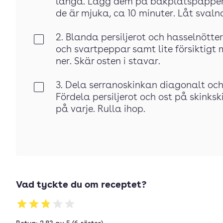
långa. Lägg dem på bakplåtspapper o
de är mjuka, ca 10 minuter. Låt svaln
2. Blanda persiljerot och hasselnötte
Klar
och svartpeppar samt lite försiktigt 
ner. Skär osten i stavar.
3. Dela serranoskinkan diagonalt och
Klar
Fördela persiljerot och ost på skink
på varje. Rulla ihop.
Vad tyckte du om receptet?