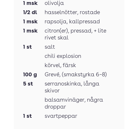
1
msk
olivolja
1/2
dl
hasselnötter
, rostade
1
msk
rapsolja
, kallpressad
1
msk
citron(er)
, pressad, + lite
rivet skal
1
st
salt
chili explosion
körvel
, färsk
100
g
Grevé
, (smakstyrka 6–8)
5
st
serranoskinka
, långa
skivor
balsamvinäger
, några
droppar
1
st
svartpeppar