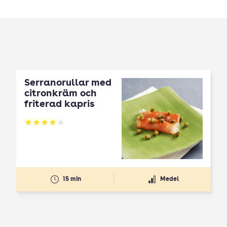
Serranorullar med
citronkräm och
friterad kapris
Betyg: 3.89 av 5
15 min
Medel