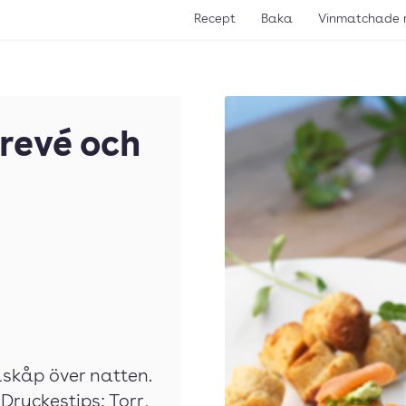
Recept
Baka
Vinmatchade 
revé och
lskåp över natten.
ryckestips: Torr,