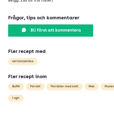
Betyg: 2.83 av 5 (6 röster)
Frågor, tips och kommentarer
Bli först att kommentera
Fler recept med
serranoskinka
Fler recept inom
Buffé
Förrätt
Förrätter med kött
Mat
Plock
I ugn