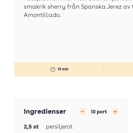
smakrik sherry från Spanska Jerez av
Amontillado.
15 min
Ingredienser
10
port
Minska
Öka
2,5
st
persiljerot