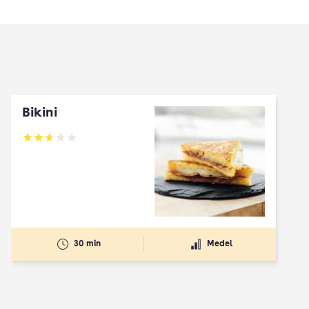
Bikini
Betyg: 2.67 av 5
30 min
Medel