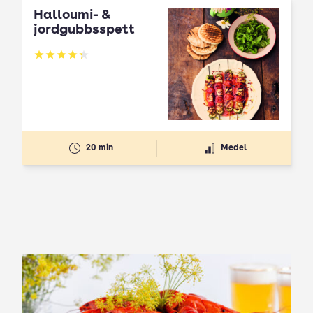
Halloumi- &
jordgubbsspett
Betyg: 4.3 av 5
20 min
Medel