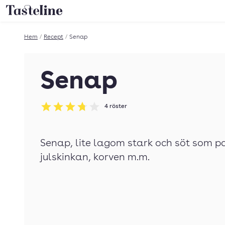
Till Tastelines startsida
Hem
/
Recept
/
Senap
Senap
4
röster
Betyg: 3.75 av 5
Senap, lite lagom stark och söt som pa
julskinkan, korven m.m.