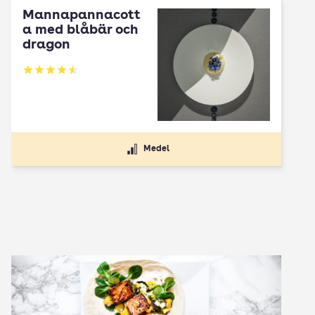
Mannapannacott
a med blåbär och
dragon
Betyg: 4.5 av 5
Medel