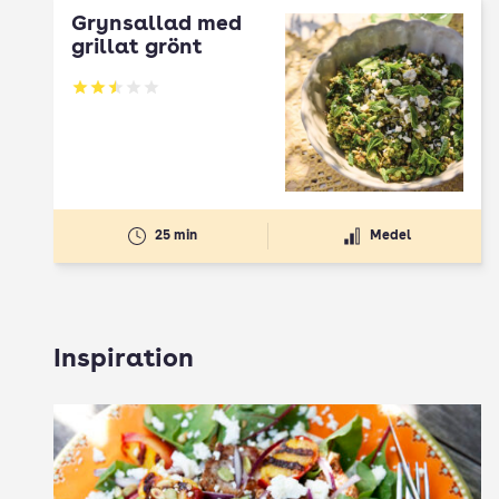
Grynsallad med
grillat grönt
Betyg: 2.5 av 5
25 min
Medel
Inspiration