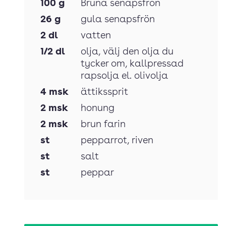
100
g
Bruna senapsfrön
26
g
gula senapsfrön
2
dl
vatten
1/2
dl
olja
, välj den olja du
tycker om, kallpressad
rapsolja el. olivolja
4
msk
ättikssprit
2
msk
honung
2
msk
brun farin
st
pepparrot
, riven
st
salt
st
peppar