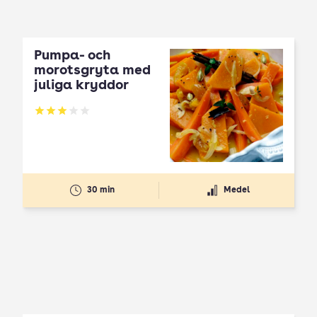
Pumpa- och
morotsgryta med
juliga kryddor
Betyg: 3 av 5
30 min
Medel