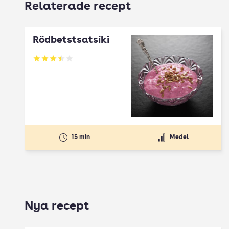
Relaterade recept
Rödbetstsatsiki
Betyg: 3.47 av 5
15 min
Medel
Nya recept