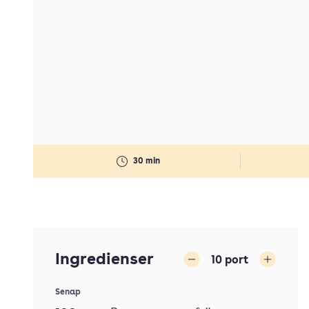
30 min
Ingredienser
10
port
Minska
Öka
Senap