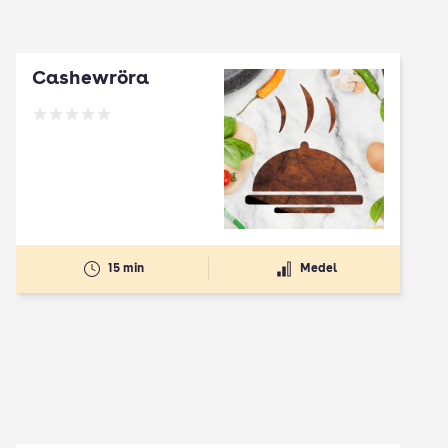
Cashewröra
Betyg: 0 av 5
15 min
Medel