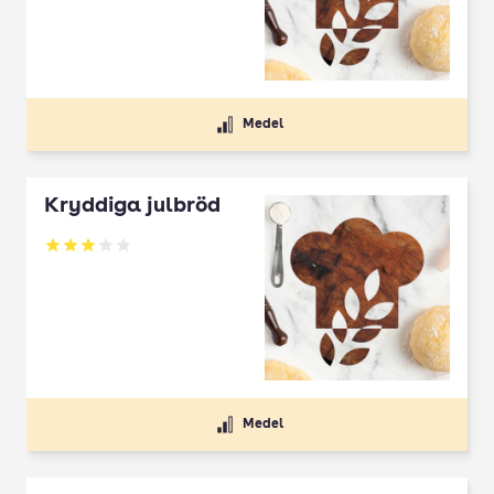
Medel
Kryddiga julbröd
Betyg: 3 av 5
Medel