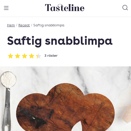
Till Tastelines startsida
äng meny
Öppna meny
Sö
Hem
/
Recept
/
Saftig snabblimpa
Saftig snabblimpa
3
röster
Betyg: 4.33 av 5