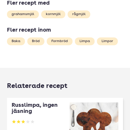
Fler recept med
grahamsmjöl
kornmjöl
rågmjöl
Fler recept inom
Baka
Bröd
Formbröd
Limpa
Limpor
Relaterade recept
Russlimpa, ingen
jäsning
Betyg: 3 av 5