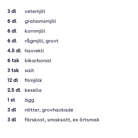
3
dl
vetemjöl
6
dl
grahamsmjöl
6
dl
kornmjöl
6
dl
rågmjöl
, grovt
4.5
dl
havrekli
6
tsk
bikarbonat
3
tsk
salt
12
dl
filmjölk
2.5
dl
kesella
1
st
ägg
3
dl
nötter
, grovhackade
3
dl
färskost
, smaksatt, ex örtsmak