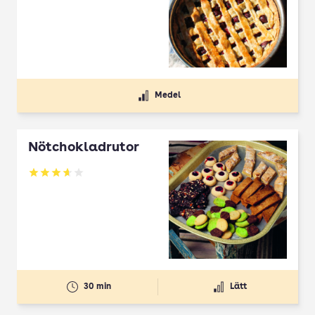
Medel
Nötchokladrutor
Betyg: 3.65 av 5
30 min
Lätt