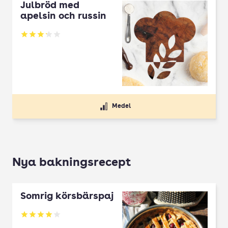
Julbröd med
apelsin och russin
Betyg: 3.2 av 5
Medel
Nya bakningsrecept
Somrig körsbärspaj
Betyg: 4 av 5