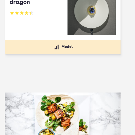
dragon
Betyg: 4.5 av 5
Medel