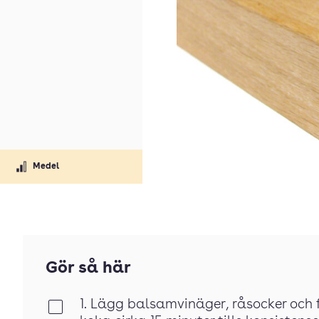
Medel
Gör så här
1. Lägg balsamvinäger, råsocker och fi
Klar