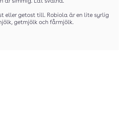
en är simmig. Låt svalna.
ller getost till. Robiola är en lite syrlig
mjölk, getmjölk och fårmjölk.