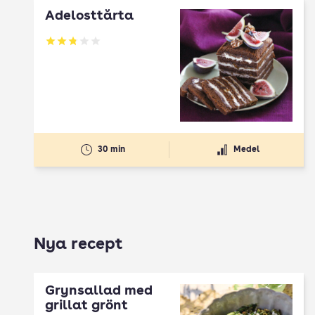
Ädelosttårta
Betyg: 2.8 av 5
30 min
Medel
Nya recept
Grynsallad med
grillat grönt