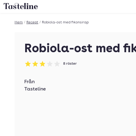
Till Tastelines startsida
Hem
/
Recept
/
Robiola-ost med fikonsirap
Robiola-ost med fi
8
röster
Betyg: 2.88 av 5
Från
Tasteline