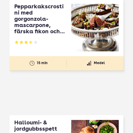
Pepparkakscrosti
ni med
gorgonzola-
mascarpone,
färska fikon och
pistasch
Betyg: 3.5 av 5
15 min
Medel
Halloumi- &
jordgubbsspett