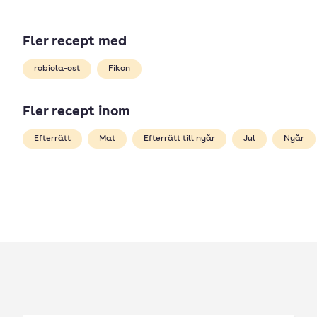
Fler recept med
robiola-ost
Fikon
Fler recept inom
Efterrätt
Mat
Efterrätt till nyår
Jul
Nyår