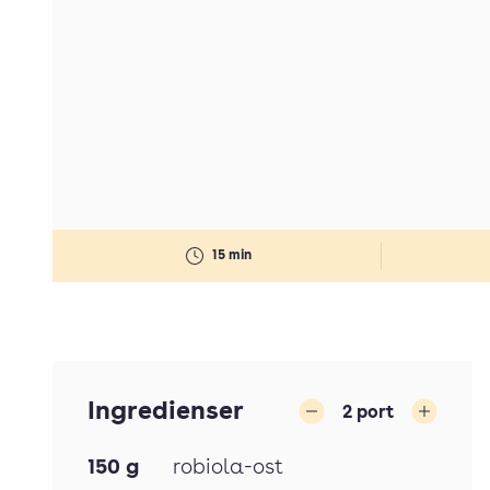
15 min
Ingredienser
2
port
Minska
Öka
150
g
robiola-ost