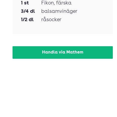
1
st
Fikon
, färska
3/4
dl
balsamvinäger
1/2
dl
råsocker
Handla via Mathem