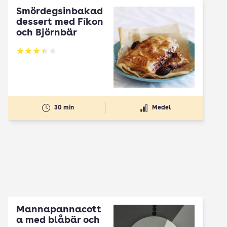
Smördegsinbakad
dessert med Fikon
och Björnbär
Betyg: 3.43 av 5
30 min
Medel
Mannapannacott
a med blåbär och