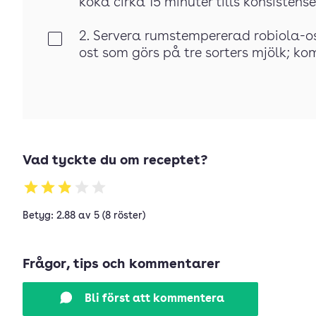
koka cirka 15 minuter tills konsistens
2. Servera rumstempererad robiola-ost e
Klar
ost som görs på tre sorters mjölk; ko
Vad tyckte du om receptet?
Betyg: 2.88 av 5 (8 röster)
Frågor, tips och kommentarer
Bli först att kommentera