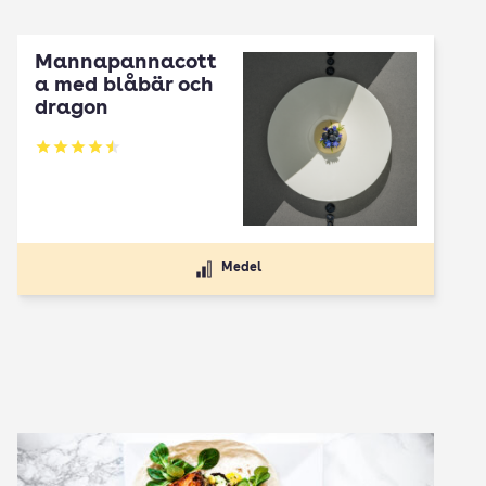
Mannapannacott
a med blåbär och
dragon
Betyg: 4.5 av 5
Medel