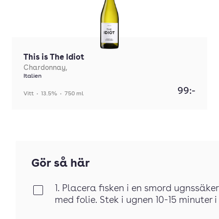
This is The Idiot
Chardonnay,
Italien
99:-
Vitt
•
13.5%
•
750 ml
Gör så här
1. Placera fisken i en smord ugnssäk
Klar
med folie. Stek i ugnen 10-15 minuter