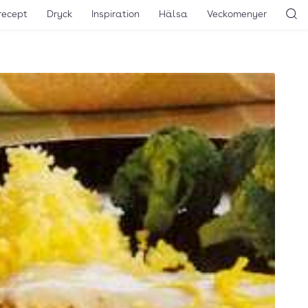
recept
Dryck
Inspiration
Hälsa
Veckomenyer
Sö