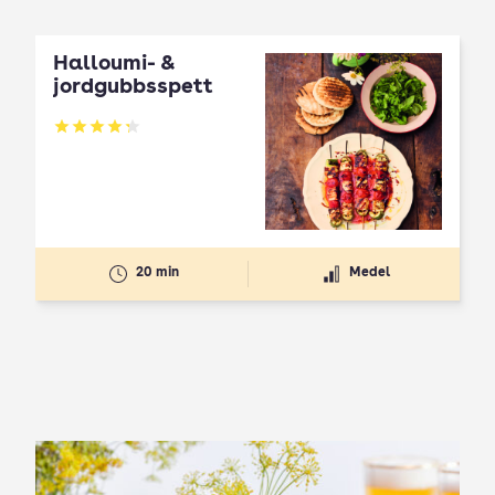
Halloumi- &
jordgubbsspett
Betyg: 4.3 av 5
20 min
Medel