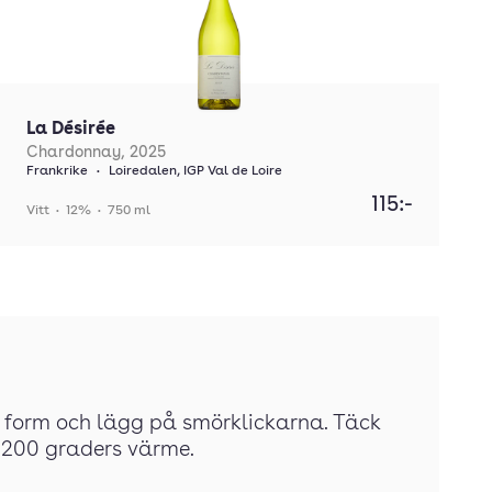
La Désirée
Chardonnay, 2025
Frankrike
•
Loiredalen, IGP Val de Loire
115:-
Vitt
•
12%
•
750 ml
er form och lägg på smörklickarna. Täck
 i 200 graders värme.