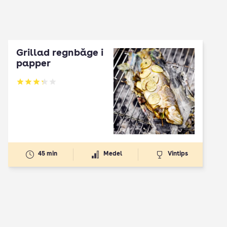
Grillad regnbåge i
papper
Betyg: 3.29 av 5
45 min
Medel
Vintips