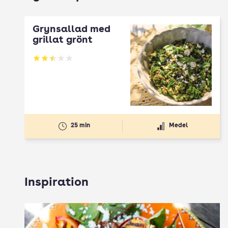
Grynsallad med
grillat grönt
Betyg: 2.5 av 5
25 min
Medel
Inspiration