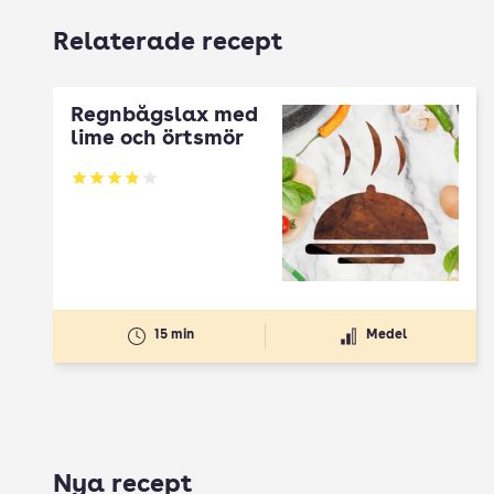
Relaterade recept
Regnbågslax med
lime och örtsmör
Betyg: 3.89 av 5
15 min
Medel
Nya recept