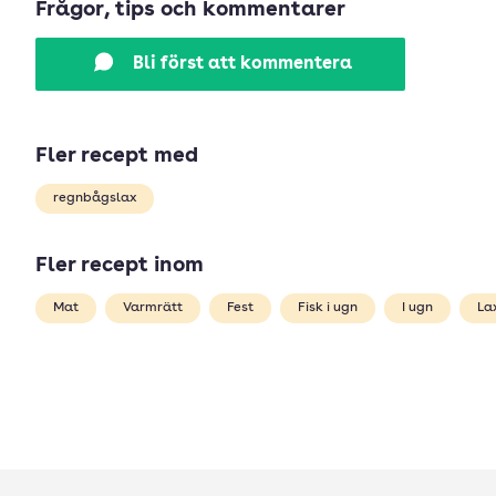
Frågor, tips och kommentarer
Bli först att kommentera
Fler recept med
regnbågslax
Fler recept inom
Mat
Varmrätt
Fest
Fisk i ugn
I ugn
Lax