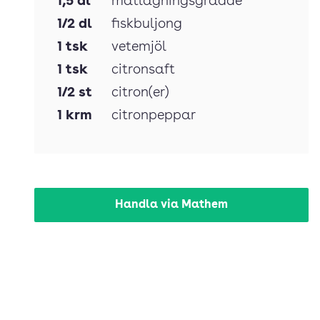
1,5
dl
matlagningsgrädde
1/2
dl
fiskbuljong
1
tsk
vetemjöl
1
tsk
citronsaft
1/2
st
citron(er)
1
krm
citronpeppar
Handla via Mathem