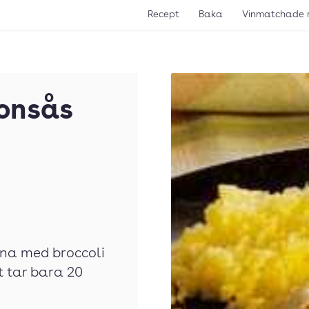
Recept
Baka
Vinmatchade 
onsås
na med broccoli
t tar bara 20