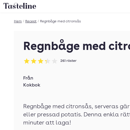
Till Tastelines startsida
Hem
/
Recept
/
Regnbåge med citronsås
Regnbåge med citr
261
röster
Betyg: 3.3 av 5
Från
Kokbok
Regnbåge med citronsås, serveras gär
eller pressad potatis. Denna enkla rät
minuter att laga!