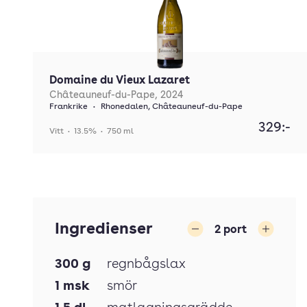
Domaine du Vieux Lazaret
Châteauneuf-du-Pape, 2024
Frankrike
•
Rhonedalen, Châteauneuf-du-Pape
329:-
Vitt
•
13.5%
•
750 ml
Ingredienser
2
port
Minska
Öka
300
g
regnbågslax
1
msk
smör