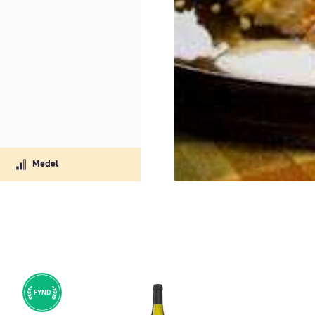
Medel
FYND