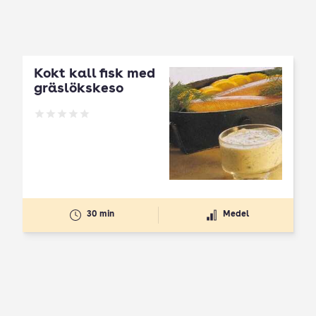
Kokt kall fisk med
gräslökskeso
Betyg: 0 av 5
30 min
Medel