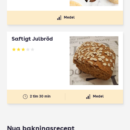
Medel
Saftigt Julbröd
Betyg: 3 av 5
2 tim 30 min
Medel
Nya bakningsrecept