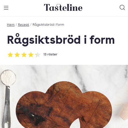
Till Tastelines startsida
äng meny
Öppna meny
Sö
Hem
/
Recept
/
Rågsiktsbröd i form
Rågsiktsbröd i form
13
röster
Betyg: 4.31 av 5