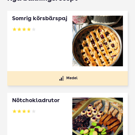
Somrig körsbärspaj
Betyg: 4 av 5
Medel
Nötchokladrutor
Betyg: 3.65 av 5