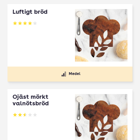
Luftigt bröd
Betyg: 4.09 av 5
Medel
Ojäst mörkt
valnötsbröd
Betyg: 2.6 av 5