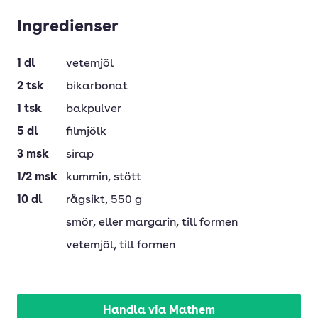
Ingredienser
1
dl
vetemjöl
2
tsk
bikarbonat
1
tsk
bakpulver
5
dl
filmjölk
3
msk
sirap
1/2
msk
kummin
, stött
10
dl
rågsikt
, 550 g
smör
, eller margarin, till formen
vetemjöl
, till formen
Handla via Mathem