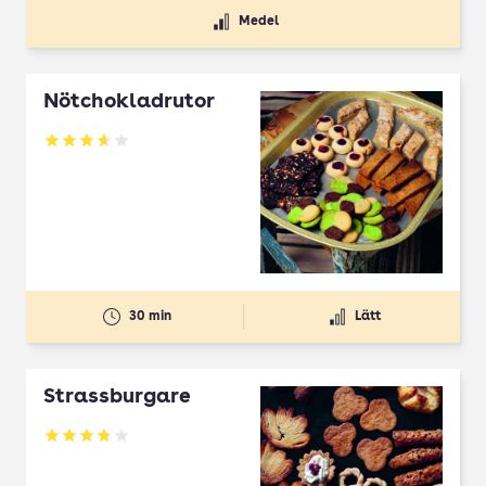
Medel
Nötchokladrutor
Betyg: 3.65 av 5
30 min
Lätt
Strassburgare
Betyg: 3.78 av 5