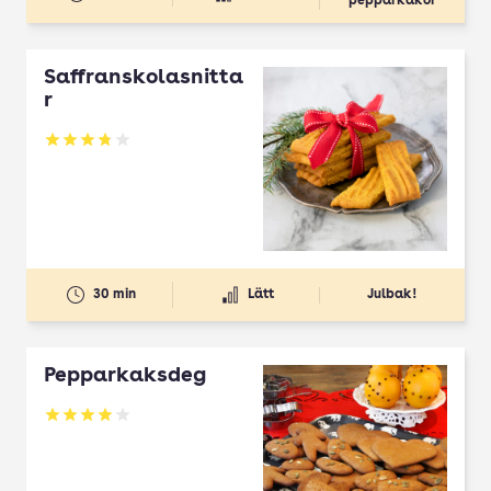
pepparkakor
Saffranskolasnitta
r
Betyg: 3.81 av 5
30 min
Lätt
Julbak!
Pepparkaksdeg
Betyg: 3.96 av 5