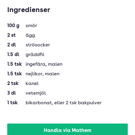
Ingredienser
100
g
smör
2
st
ägg
2
dl
strösocker
1.5
dl
gräddfil
1.5
tsk
ingefära
, malen
1.5
tsk
nejlikor
, malen
2
tsk
kanel
3
dl
vetemjöl
1
tsk
bikarbonat
, eller 2 tsk bakpulver
Handla via Mathem