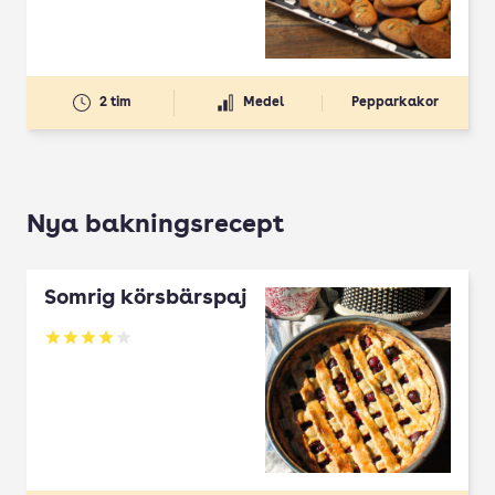
2 tim
Medel
Pepparkakor
Nya bakningsrecept
Somrig körsbärspaj
Betyg: 4 av 5