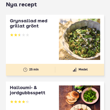
Nya recept
Grynsallad med
grillat grönt
Betyg: 2.5 av 5
25 min
Medel
Halloumi- &
jordgubbsspett
Betyg: 4.3 av 5