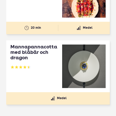
20 min
Medel
Mannapannacotta
med blåbär och
dragon
Betyg: 4.5 av 5
Medel