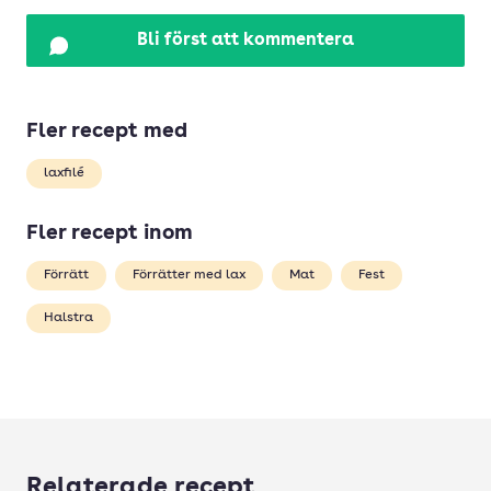
Bli först att kommentera
Fler recept med
laxfilé
Fler recept inom
Förrätt
Förrätter med lax
Mat
Fest
Halstra
Relaterade recept