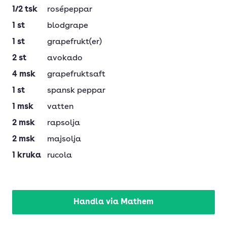
1/2
tsk
rosépeppar
1
st
blodgrape
1
st
grapefrukt(er)
2
st
avokado
4
msk
grapefruktsaft
1
st
spansk peppar
1
msk
vatten
2
msk
rapsolja
2
msk
majsolja
1
kruka
rucola
Handla via Mathem