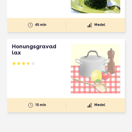
45 min
Medel
Honungsgravad
lax
Betyg: 3.56 av 5
15 min
Medel