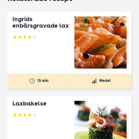
Ingrids
enbärsgravade lax
Betyg: 3.63 av 5
15 min
Medel
Laxbakelse
Betyg: 3.77 av 5