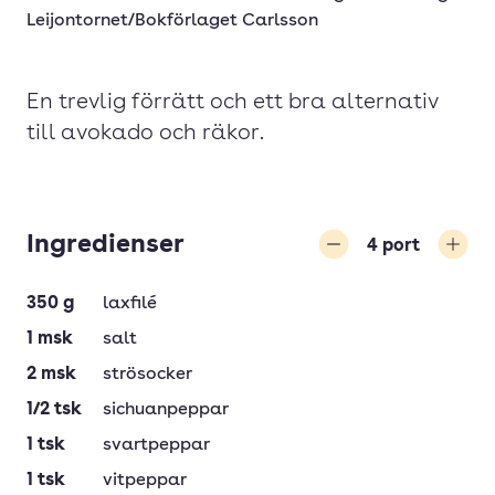
Leijontornet/Bokförlaget Carlsson
En trevlig förrätt och ett bra alternativ
till avokado och räkor.
Ingredienser
4
port
Minska
Öka
350
g
laxfilé
1
msk
salt
2
msk
strösocker
1/2
tsk
sichuanpeppar
1
tsk
svartpeppar
1
tsk
vitpeppar