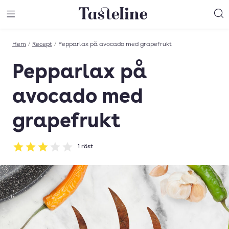
Till Tastelines startsida
äng meny
Öppna meny
Sö
Hem
/
Recept
/
Pepparlax på avocado med grapefrukt
Pepparlax på
avocado med
grapefrukt
1
röst
Betyg: 3 av 5