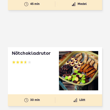
45 min
Medel
Nötchokladrutor
Betyg: 3.65 av 5
30 min
Lätt