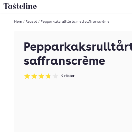
Till Tastelines startsida
Hem
/
Recept
/
Pepparkaksrulltårta med saffranscrème
Pepparkaksrulltår
saffranscrème
9
röster
Betyg: 3.78 av 5