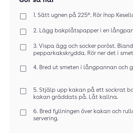
Gör så här
1. Sätt ugnen på 225°. Rör ihop Kesella
Klar
2. Lägg bakplåtspapper i en långpan
Klar
3. Vispa ägg och socker poröst. Blan
Klar
pepparkakskrydda. Rör ner det i smet
4. Bred ut smeten i långpannan och g
Klar
5. Stjälp upp kakan på ett sockrat 
Klar
kakan gräddats på. Låt kallna.
6. Bred fyllningen över kakan och rulla
Klar
servering.