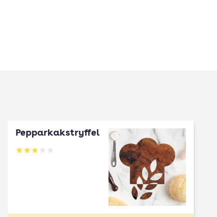
Pepparkakstryffel
Betyg: 3 av 5