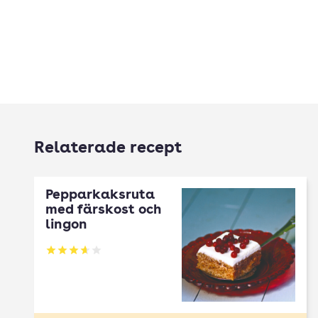
Relaterade recept
Pepparkaksruta
med färskost och
lingon
Betyg: 3.62 av 5