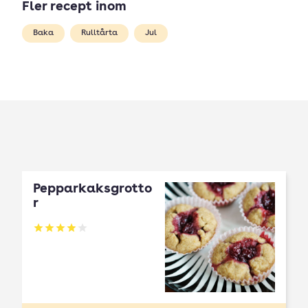
Fler recept inom
Baka
Rulltårta
Jul
Pepparkaksgrotto
r
Betyg: 3.94 av 5