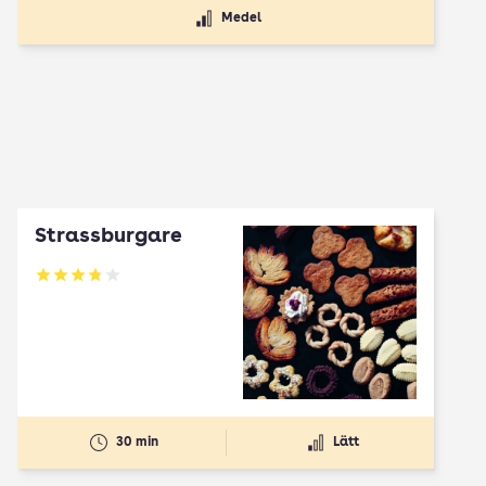
Medel
Strassburgare
Betyg: 3.78 av 5
30 min
Lätt