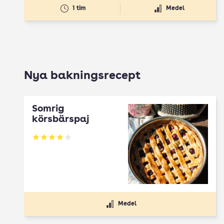
1 tim
Medel
Nya bakningsrecept
Somrig
körsbärspaj
Betyg: 4 av 5
Medel