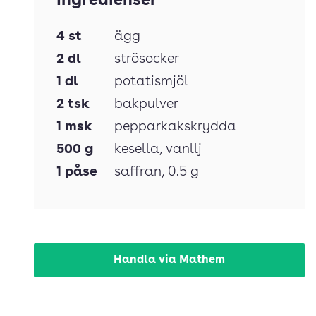
Ingredienser
4
st
ägg
2
dl
strösocker
1
dl
potatismjöl
2
tsk
bakpulver
1
msk
pepparkakskrydda
500
g
kesella
, vanllj
1
påse
saffran
, 0.5 g
Handla via Mathem