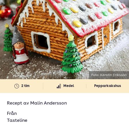
Foto: Kerstin Eriksson
2 tim
Medel
Pepparkakshus
Recept av
Malin Andersson
Från
Tasteline