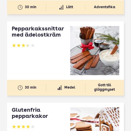
30 min
Lätt
Adventsfika
Pepparkakssnittar
med ädelostkräm
Betyg: 3.32 av 5
Gott till
30 min
Medel
glöggmyset
Glutenfria
pepparkakor
Betyg: 3.95 av 5