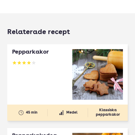
Relaterade recept
Pepparkakor
Betyg: 4.04 av 5
Klassiska
45 min
Medel
pepparkakor