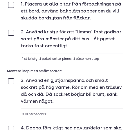
1. Placera ut alla bitar från förpackningen på
Klar
ett bord, använd bakplåtspapper om du vill
skydda bordsytan från fläckar.
2. Använd kristyr för att "limma" fast godisar
Klar
samt göra mönster på ditt hus. Låt pyntet
torka fast ordentligt.
1
st
kristyr
,
1
paket
salta pinnar
,
1
påse
non stop
Montera ihop med smält socker:
3. Använd en gjutjärnspanna och smält
Klar
sockret på hög värme. Rör om med en träslev
då och då. Då sockret börjar bli brunt, sänk
värmen något.
3
dl
strösocker
4. Doppa försiktigt ned gavlar/delar som ska
Klar