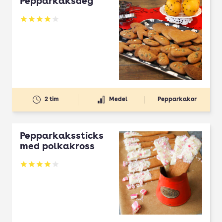
Pepparkaksdeg
Betyg: 3.96 av 5
2 tim
Medel
Pepparkakor
Pepparkakssticks
med polkakross
Betyg: 3.93 av 5