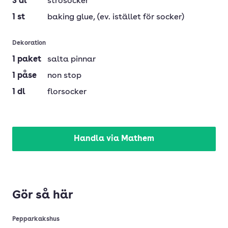
3
dl
strösocker
1
st
baking glue
, (ev. istället för socker)
Dekoration
1
paket
salta pinnar
1
påse
non stop
1
dl
florsocker
Handla via Mathem
Gör så här
Pepparkakshus