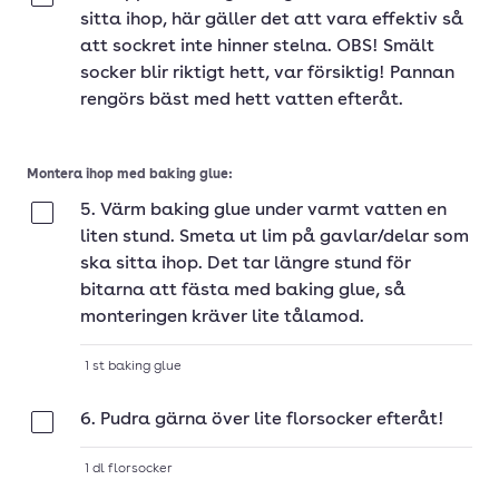
sitta ihop, här gäller det att vara effektiv så
att sockret inte hinner stelna. OBS! Smält
socker blir riktigt hett, var försiktig! Pannan
rengörs bäst med hett vatten efteråt.
Montera ihop med baking glue:
5. Värm baking glue under varmt vatten en
Klar
liten stund. Smeta ut lim på gavlar/delar som
ska sitta ihop. Det tar längre stund för
bitarna att fästa med baking glue, så
monteringen kräver lite tålamod.
1
st
baking glue
6. Pudra gärna över lite florsocker efteråt!
Klar
1
dl
florsocker