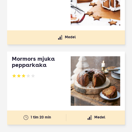
Medel
Mormors mjuka
pepparkaka
Betyg: 3.04 av 5
1 tim 20 min
Medel