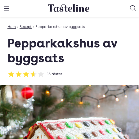
Till Tastelines startsida
äng meny
Öppna meny
Sö
Hem
/
Recept
/
Pepparkakshus av byggsats
Pepparkakshus av
byggsats
15
röster
Betyg: 3.63 av 5