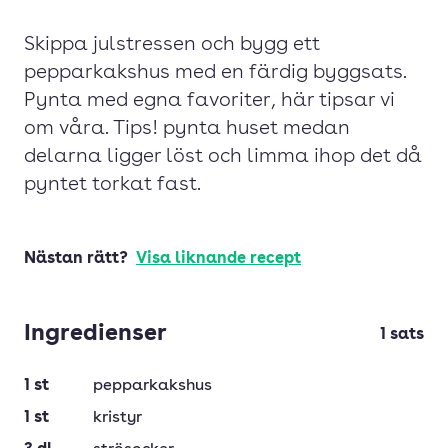
Skippa julstressen och bygg ett
pepparkakshus med en färdig byggsats.
Pynta med egna favoriter, här tipsar vi
om våra. Tips! pynta huset medan
delarna ligger löst och limma ihop det då
pyntet torkat fast.
Nästan rätt?
Visa liknande recept
Ingredienser
1
sats
1
st
pepparkakshus
1
st
kristyr