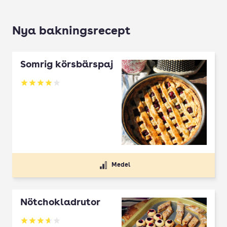
Nya bakningsrecept
Somrig körsbärspaj
Betyg: 4 av 5
Medel
Nötchokladrutor
Betyg: 3.65 av 5