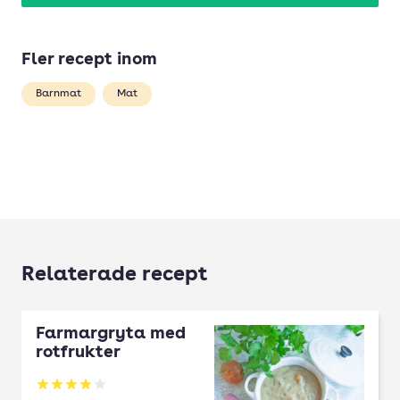
Fler recept inom
Barnmat
Mat
Relaterade recept
Farmargryta med
rotfrukter
Betyg: 3.86 av 5