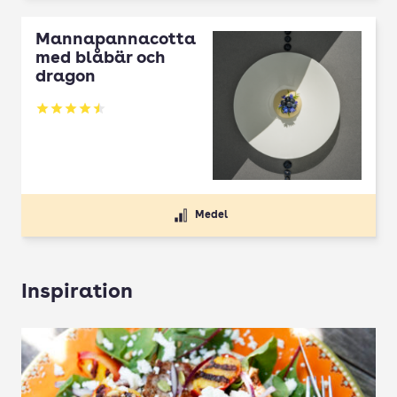
Mannapannacotta
med blåbär och
dragon
Betyg: 4.5 av 5
Medel
Inspiration