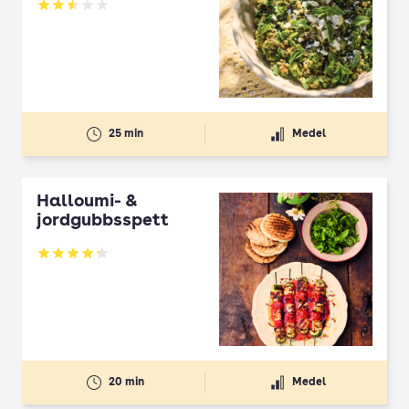
Betyg: 2.5 av 5
25 min
Medel
Halloumi- &
jordgubbsspett
Betyg: 4.3 av 5
20 min
Medel