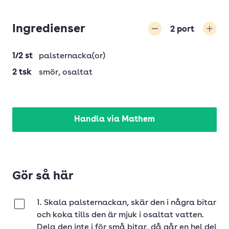
Ingredienser
2
port
Minska
Öka
1/2
st
palsternacka(or)
2
tsk
smör
, osaltat
Handla via Mathem
Gör så här
1. Skala palsternackan, skär den i några bitar
Klar
och koka tills den är mjuk i osaltat vatten.
Dela den inte i för små bitar, då går en hel del