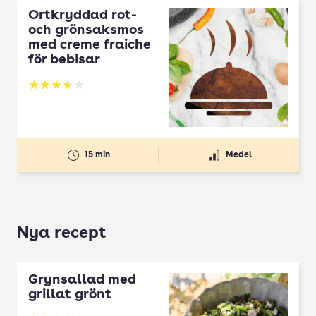
Örtkryddad rot-
och grönsaksmos
med creme fraiche
för bebisar
Betyg: 3.67 av 5
15 min
Medel
Nya recept
Grynsallad med
grillat grönt