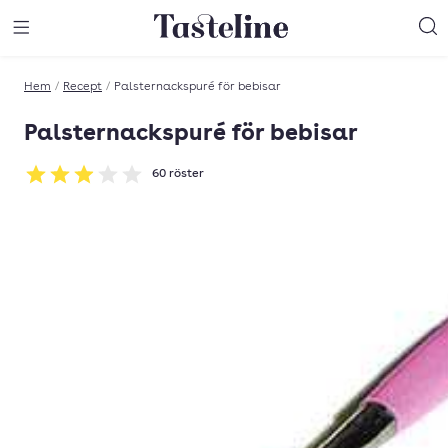
Till Tastelines startsida
äng meny
Öppna meny
Sö
Hem
/
Recept
/
Palsternackspuré för bebisar
Palsternackspuré för bebisar
60
röster
Betyg: 2.93 av 5