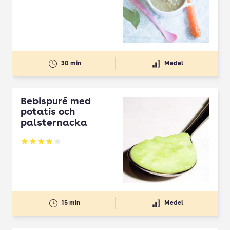
30 min
Medel
Bebispuré med
potatis och
palsternacka
Betyg: 4.04 av 5
15 min
Medel