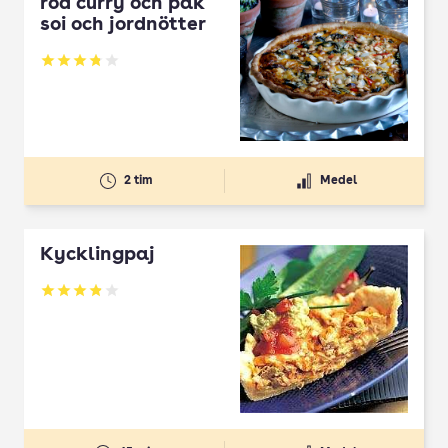
röd curry och pak
soi och jordnötter
Betyg: 3.79 av 5
2 tim
Medel
Kycklingpaj
Betyg: 3.84 av 5