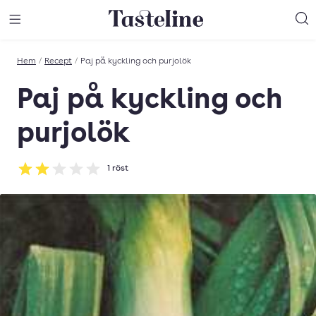
Till Tastelines startsida
äng meny
Öppna meny
Sö
Hem
/
Recept
/
Paj på kyckling och purjolök
Paj på kyckling och
purjolök
1
röst
Betyg: 2 av 5