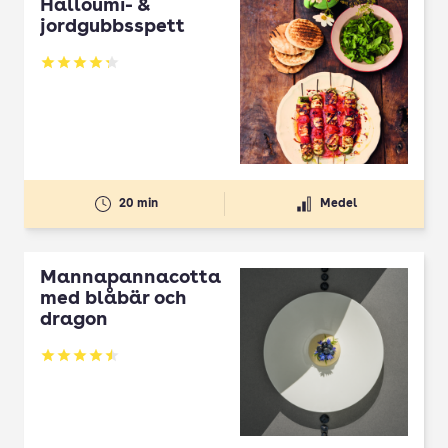
Halloumi- &
jordgubbsspett
Betyg: 4.3 av 5
20 min
Medel
Mannapannacotta
med blåbär och
dragon
Betyg: 4.5 av 5