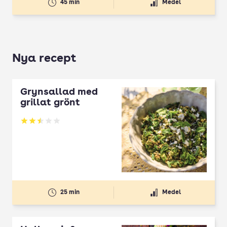
45 min
Medel
Nya recept
Grynsallad med
grillat grönt
Betyg: 2.5 av 5
25 min
Medel