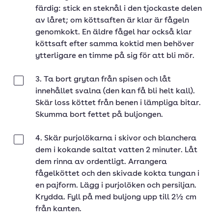
färdig: stick en steknål i den tjockaste delen
av låret; om köttsaften är klar är fågeln
genomkokt. En äldre fågel har också klar
köttsaft efter samma koktid men behöver
ytterligare en timme på sig för att bli mör.
3. Ta bort grytan från spisen och låt
Klar
innehållet svalna (den kan få bli helt kall).
Skär loss köttet från benen i lämpliga bitar.
Skumma bort fettet på buljongen.
4. Skär purjolökarna i skivor och blanchera
Klar
dem i kokande saltat vatten 2 minuter. Låt
dem rinna av ordentligt. Arrangera
fågelköttet och den skivade kokta tungan i
en pajform. Lägg i purjolöken och persiljan.
Krydda. Fyll på med buljong upp till 2½ cm
från kanten.