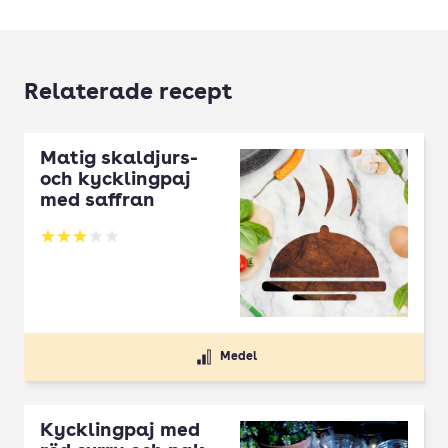
Relaterade recept
Matig skaldjurs-
och kycklingpaj
med saffran
Betyg: 3 av 5
Medel
Kycklingpaj med