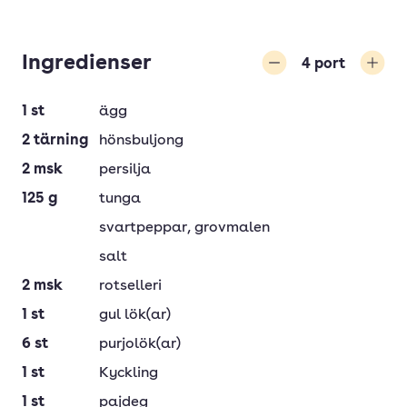
Ingredienser
4
port
Minska
Öka
1
st
ägg
2
tärning
hönsbuljong
2
msk
persilja
125
g
tunga
svartpeppar
, grovmalen
salt
2
msk
rotselleri
1
st
gul lök(ar)
6
st
purjolök(ar)
1
st
Kyckling
1
st
pajdeg