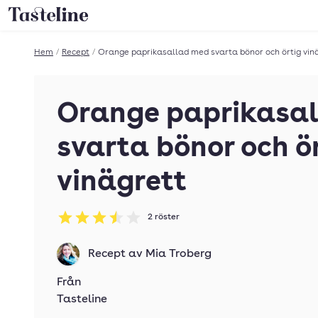
Till Tastelines startsida
Hem
/
Recept
/
Orange paprikasallad med svarta bönor och örtig vin
Orange paprikasa
svarta bönor och ö
vinägrett
2
röster
Betyg: 3.5 av 5
Recept av
Mia Troberg
Från
Tasteline