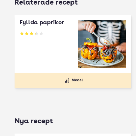
Relaterade recept
Fyllda paprikor
Betyg: 3.25 av 5
Medel
Nya recept