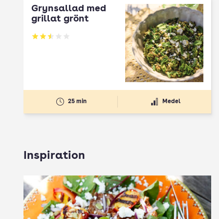
Grynsallad med
grillat grönt
Betyg: 2.5 av 5
25 min
Medel
Inspiration