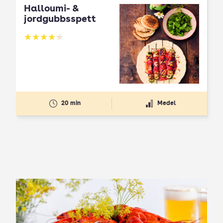
Halloumi- &
jordgubbsspett
Betyg: 4.3 av 5
20 min
Medel