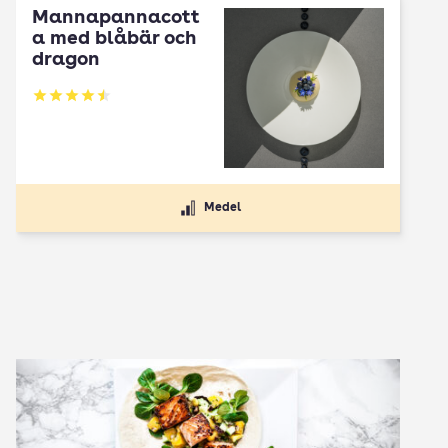
Mannapannacott
a med blåbär och
dragon
Betyg: 4.5 av 5
Medel