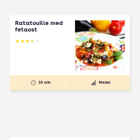
Ratatouille med
fetaost
Betyg: 3.57 av 5
30 min
Medel