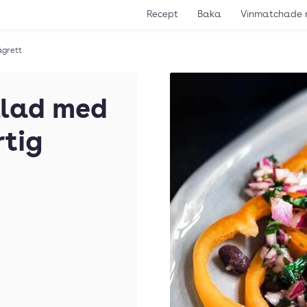
Recept
Baka
Vinmatchade 
ägrett
llad med
rtig