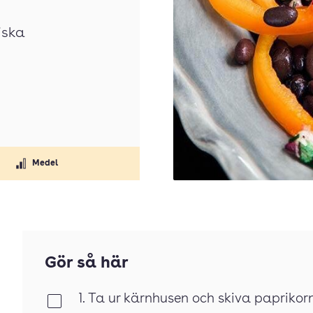
iska
Medel
Gör så här
1. Ta ur kärnhusen och skiva paprikor
Klar