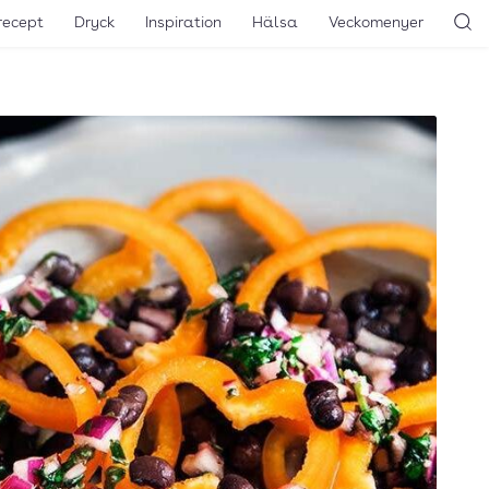
recept
Dryck
Inspiration
Hälsa
Veckomenyer
Sö