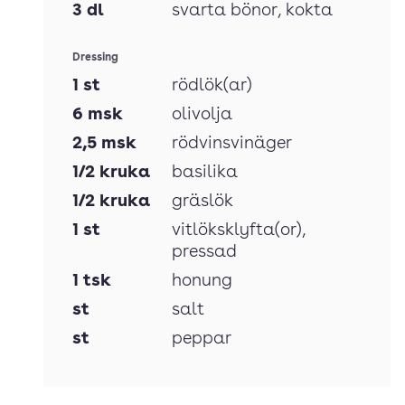
3
dl
svarta bönor
, kokta
Dressing
1
st
rödlök(ar)
6
msk
olivolja
2,5
msk
rödvinsvinäger
1/2
kruka
basilika
1/2
kruka
gräslök
1
st
vitlöksklyfta(or)
,
pressad
1
tsk
honung
st
salt
st
peppar