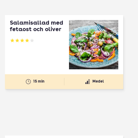
Salamisallad med
fetaost och oliver
Betyg: 3.94 av 5
15 min
Medel