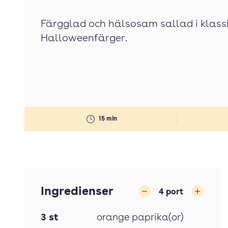
Färgglad och hälsosam sallad i klass
Halloweenfärger.
15 min
Ingredienser
4
port
Minska
Öka
3
st
orange paprika(or)