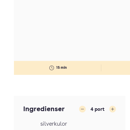
15 min
Ingredienser
4
port
Minska
Öka
silverkulor