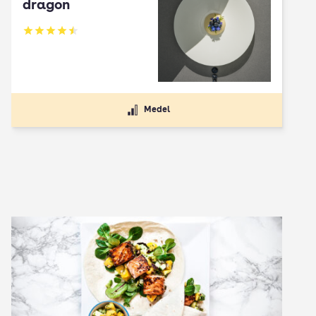
dragon
Betyg: 4.5 av 5
Medel