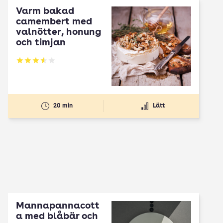
Varm bakad
camembert med
valnötter, honung
och timjan
Betyg: 3.58 av 5
20 min
Lätt
Mannapannacott
a med blåbär och