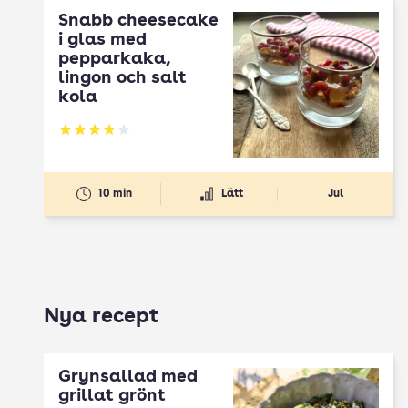
Snabb cheesecake
i glas med
pepparkaka,
lingon och salt
kola
Betyg: 3.84 av 5
10 min
Lätt
Jul
Nya recept
Grynsallad med
grillat grönt