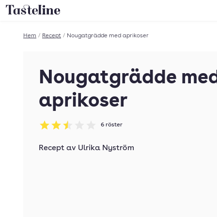
Till Tastelines startsida
Hem
/
Recept
/
Nougatgrädde med aprikoser
Nougatgrädde me
aprikoser
6
röster
Betyg: 2.5 av 5
Recept av
Ulrika Nyström