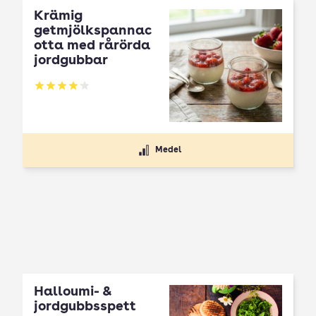
Krämig
getmjölkspannac
otta med rårörda
jordgubbar
Betyg: 4.13 av 5
Medel
Halloumi- &
jordgubbsspett