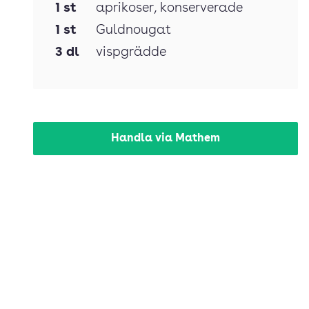
1
st
aprikoser
, konserverade
1
st
Guldnougat
3
dl
vispgrädde
Handla via Mathem