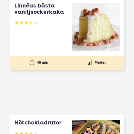
Linnéas bästa
vaniljsockerkaka
Betyg: 3.59 av 5
45 min
Medel
Nötchokladrutor