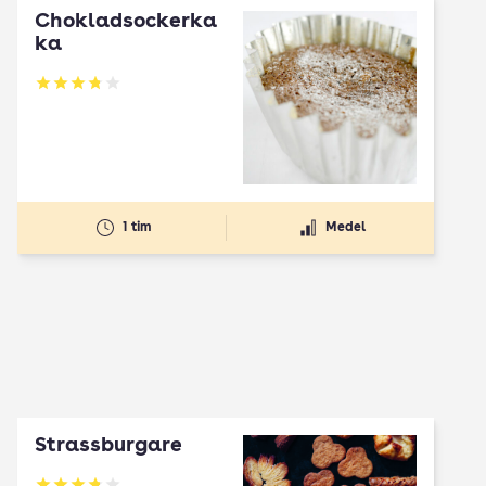
Chokladsockerka
ka
Betyg: 3.8 av 5
1 tim
Medel
Strassburgare