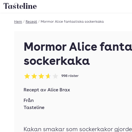
Till Tastelines startsida
Hem
/
Recept
/
Mormor Alice fantastiska sockerkaka
Mormor Alice fanta
sockerkaka
998
röster
Betyg: 3.67 av 5
Recept av
Alice Brax
Från
Tasteline
Kakan smakar som sockerkakor gjorde 