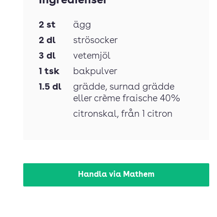
Ingredienser
2
st
ägg
2
dl
strösocker
3
dl
vetemjöl
1
tsk
bakpulver
1.5
dl
grädde
, surnad grädde
eller crème fraische 40%
citronskal
, från 1 citron
Handla via Mathem