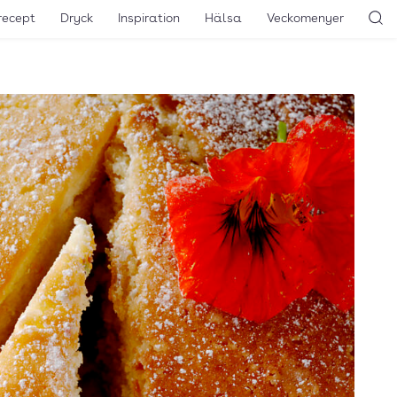
recept
Dryck
Inspiration
Hälsa
Veckomenyer
Sö