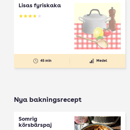
Lisas fyriskaka
Betyg: 3.71 av 5
45 min
Medel
Nya bakningsrecept
Somrig
körsbärspaj