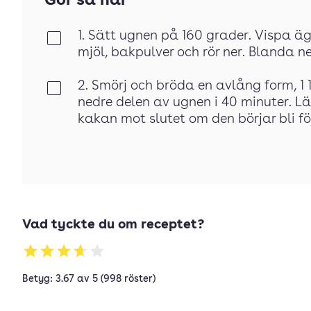
Gör så här
1. Sätt ugnen på 160 grader. Vispa äg
Klar
mjöl, bakpulver och rör ner. Blanda n
2. Smörj och bröda en avlång form, 1 1
Klar
nedre delen av ugnen i 40 minuter. 
kakan mot slutet om den börjar bli fö
Vad tyckte du om receptet?
Betyg: 3.67 av 5 (998 röster)