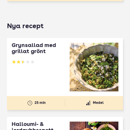
Nya recept
Grynsallad med
grillat grönt
Betyg: 2.5 av 5
25 min
Medel
Halloumi- &