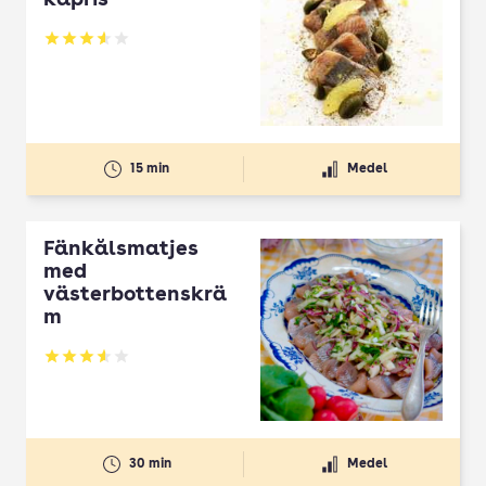
kapris
Betyg: 3.57 av 5
15 min
Medel
Fänkålsmatjes
med
västerbottenskrä
m
Betyg: 3.6 av 5
30 min
Medel