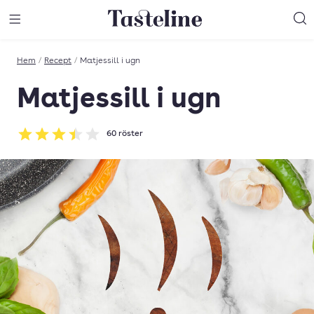
Till Tastelines startsida
äng meny
Öppna meny
Sö
Hem
/
Recept
/
Matjessill i ugn
Matjessill i ugn
60
röster
Betyg: 3.47 av 5