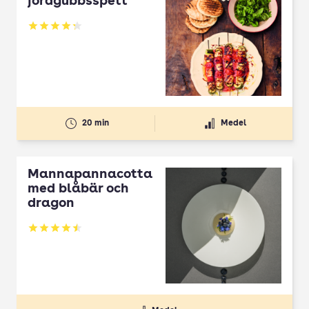
jordgubbsspett
Betyg: 4.3 av 5
20 min
Medel
Mannapannacotta
med blåbär och
dragon
Betyg: 4.5 av 5