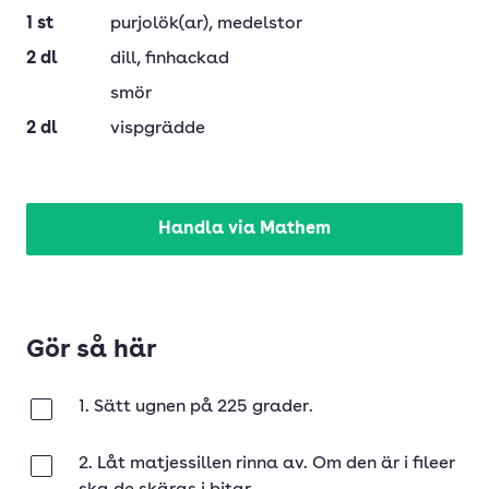
1
st
purjolök(ar)
, medelstor
2
dl
dill
, finhackad
smör
2
dl
vispgrädde
Handla via Mathem
Gör så här
1. Sätt ugnen på 225 grader.
Klar
2. Låt matjessillen rinna av. Om den är i fileer
Klar