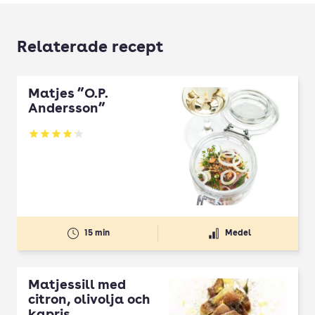
Relaterade recept
Matjes ”O.P.
Andersson”
Betyg: 4.13 av 5
15 min
Medel
Matjessill med
citron, olivolja och