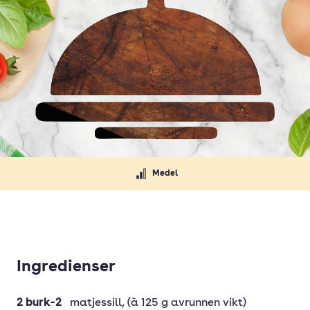
Medel
Ingredienser
2
burk-2
matjessill
, (à 125 g avrunnen vikt)