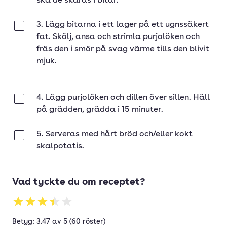
ska de skäras i bitar.
3. Lägg bitarna i ett lager på ett ugnssäkert
Klar
fat. Skölj, ansa och strimla purjolöken och
fräs den i smör på svag värme tills den blivit
mjuk.
4. Lägg purjolöken och dillen över sillen. Häll
Klar
på grädden, grädda i 15 minuter.
5. Serveras med hårt bröd och/eller kokt
Klar
skalpotatis.
Vad tyckte du om receptet?
Betyg: 3.47 av 5 (60 röster)