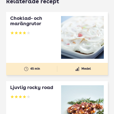
Relaterade recept
Choklad- och
marängrutor
Betyg: 3.86 av 5
45 min
Medel
Ljuvlig rocky road
Betyg: 4.09 av 5