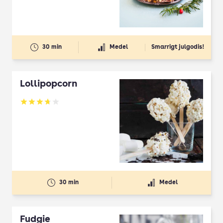
30 min
Medel
Smarrigt julgodis!
Lollipopcorn
Betyg: 3.72 av 5
30 min
Medel
Fudgie