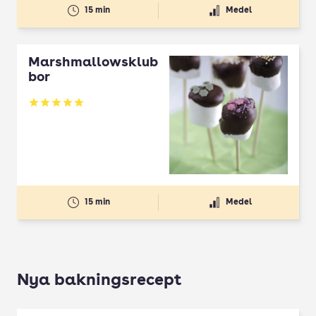
15 min
Medel
Marshmallowsklub
bor
Betyg: 5 av 5
15 min
Medel
Nya bakningsrecept