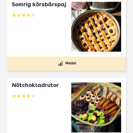
Somrig körsbärspaj
Betyg: 4 av 5
Medel
Nötchokladrutor
Betyg: 3.65 av 5