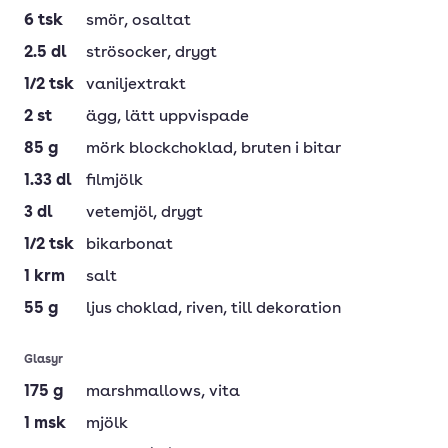
6
tsk
smör
, osaltat
2.5
dl
strösocker
, drygt
1/2
tsk
vaniljextrakt
2
st
ägg
, lätt uppvispade
85
g
mörk blockchoklad
, bruten i bitar
1.33
dl
filmjölk
3
dl
vetemjöl
, drygt
1/2
tsk
bikarbonat
1
krm
salt
55
g
ljus choklad
, riven, till dekoration
Glasyr
175
g
marshmallows
, vita
1
msk
mjölk