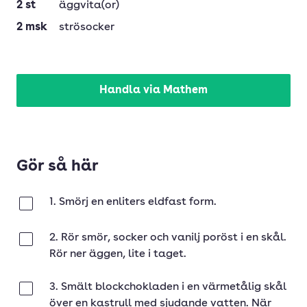
2
st
äggvita(or)
2
msk
strösocker
Handla via Mathem
Gör så här
1. Smörj en enliters eldfast form.
Klar
2. Rör smör, socker och vanilj poröst i en skål.
Klar
Rör ner äggen, lite i taget.
3. Smält blockchokladen i en värmetålig skål
Klar
över en kastrull med sjudande vatten. När