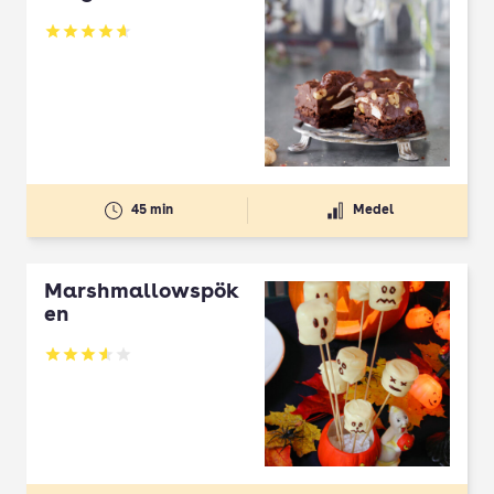
Betyg: 4.64 av 5
45 min
Medel
Marshmallowspök
en
Betyg: 3.59 av 5