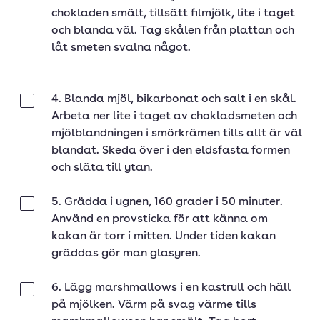
chokladen smält, tillsätt filmjölk, lite i taget
och blanda väl. Tag skålen från plattan och
låt smeten svalna något.
4. Blanda mjöl, bikarbonat och salt i en skål.
Klar
Arbeta ner lite i taget av chokladsmeten och
mjölblandningen i smörkrämen tills allt är väl
blandat. Skeda över i den eldsfasta formen
och släta till ytan.
5. Grädda i ugnen, 160 grader i 50 minuter.
Klar
Använd en provsticka för att känna om
kakan är torr i mitten. Under tiden kakan
gräddas gör man glasyren.
6. Lägg marshmallows i en kastrull och häll
Klar
på mjölken. Värm på svag värme tills