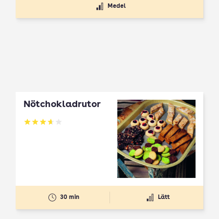
Medel
Nötchokladrutor
Betyg: 3.65 av 5
30 min
Lätt