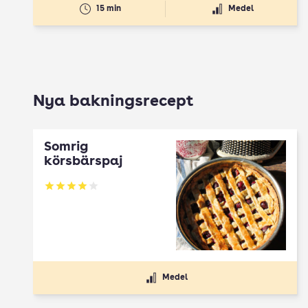
15 min
Medel
Nya bakningsrecept
Somrig
körsbärspaj
Betyg: 4 av 5
Medel