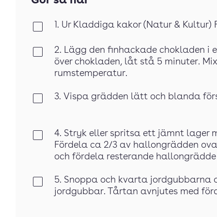
Gör så här
1. Ur Kladdiga kakor (Natur & Kultur)
Klar
2. Lägg den finhackade chokladen i 
Klar
över chokladen, låt stå 5 minuter. Mix
rumstemperatur.
3. Vispa grädden lätt och blanda för
Klar
4. Stryk eller spritsa ett jämnt lage
Klar
Fördela ca 2/3 av hallongrädden ov
och fördela resterande hallongrädde 
5. Snoppa och kvarta jordgubbarna o
Klar
jordgubbar. Tårtan avnjutes med förd