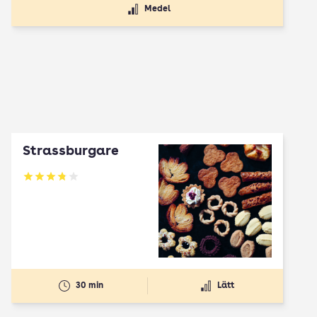
Medel
Strassburgare
Betyg: 3.78 av 5
30 min
Lätt