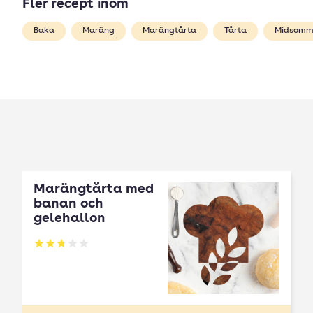
Fler recept inom
Baka
Maräng
Marängtårta
Tårta
Midsomm
Marängtårta med
banan och
gelehallon
Betyg: 2.75 av 5