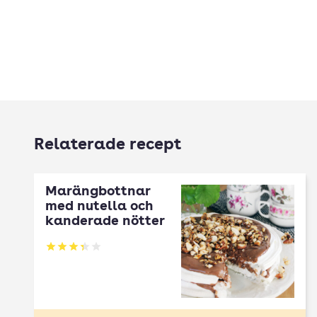
Relaterade recept
Marängbottnar
med nutella och
kanderade nötter
Betyg: 3.38 av 5