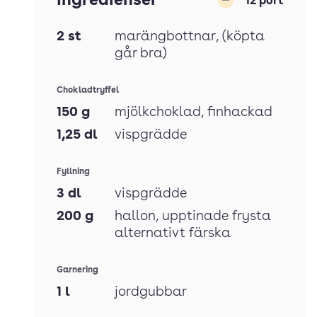
Ingredienser
12
port
Minska
2
st
marängbottnar
, (köpta
går bra)
Chokladtryffel
150
g
mjölkchoklad
, finhackad
1,25
dl
vispgrädde
Fyllning
3
dl
vispgrädde
200
g
hallon
, upptinade frysta
alternativt färska
Garnering
1
l
jordgubbar