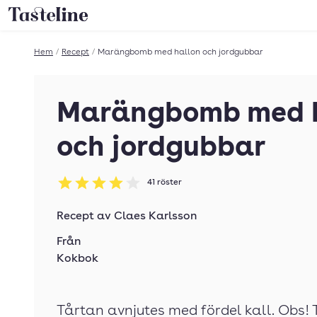
Till Tastelines startsida
Hem
/
Recept
/
Marängbomb med hallon och jordgubbar
Marängbomb med 
och jordgubbar
41
röster
Betyg: 4.02 av 5
Recept av
Claes Karlsson
Från
Kokbok
Tårtan avnjutes med fördel kall. Obs! T