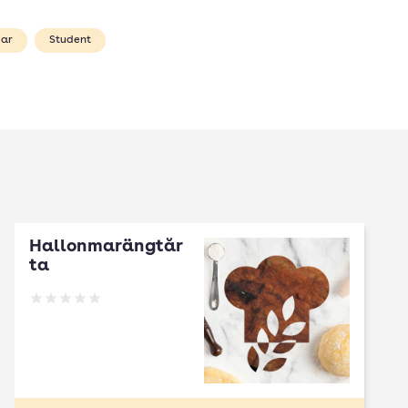
ar
Student
Hallonmarängtår
ta
Betyg: 0 av 5