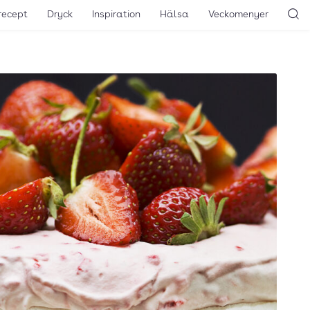
recept
Dryck
Inspiration
Hälsa
Veckomenyer
Sö