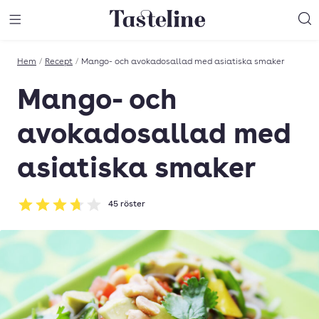
Till Tastelines startsida
äng meny
Öppna meny
Sö
Hem
/
Recept
/
Mango- och avokadosallad med asiatiska smaker
Mango- och
avokadosallad med
asiatiska smaker
45
röster
Betyg: 3.71 av 5