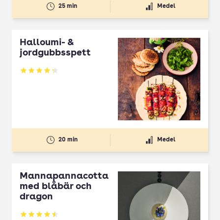
25 min
Medel
Halloumi- &
jordgubbsspett
Betyg: 4.3 av 5
20 min
Medel
Mannapannacotta
med blåbär och
dragon
Betyg: 4.5 av 5