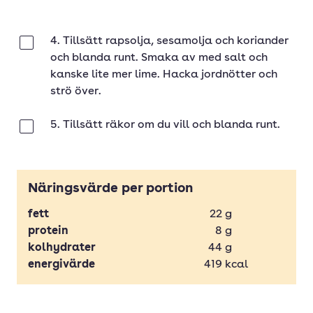
4. Tillsätt rapsolja, sesamolja och koriander
Klar
och blanda runt. Smaka av med salt och
kanske lite mer lime. Hacka jordnötter och
strö över.
5. Tillsätt räkor om du vill och blanda runt.
Klar
Näringsvärde per portion
fett
22
g
protein
8
g
kolhydrater
44
g
energivärde
419
kcal