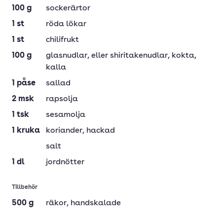
100
g
sockerärtor
1
st
röda lökar
1
st
chilifrukt
100
g
glasnudlar
, eller shiritakenudlar, kokta,
kalla
1
påse
sallad
2
msk
rapsolja
1
tsk
sesamolja
1
kruka
koriander
, hackad
salt
1
dl
jordnötter
Tillbehör
500
g
räkor
, handskalade