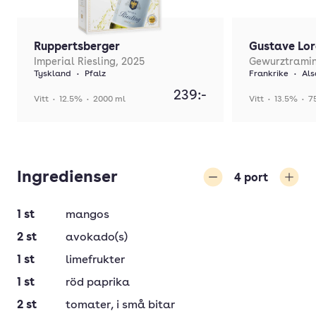
Ruppertsberger
Gustave Lor
Imperial Riesling, 2025
Gewurztramin
Tyskland
•
Pfalz
Frankrike
•
Als
239:-
Vitt
•
12.5%
•
2000 ml
Vitt
•
13.5%
•
7
Ingredienser
4
port
Minska
Öka
1
st
mangos
2
st
avokado(s)
1
st
limefrukter
1
st
röd paprika
2
st
tomater
, i små bitar