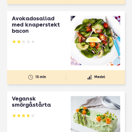
Avokadosallad
med knaperstekt
bacon
Betyg: 2.23 av 5
15 min
Medel
Vegansk
smörgåstårta
Betyg: 3.75 av 5