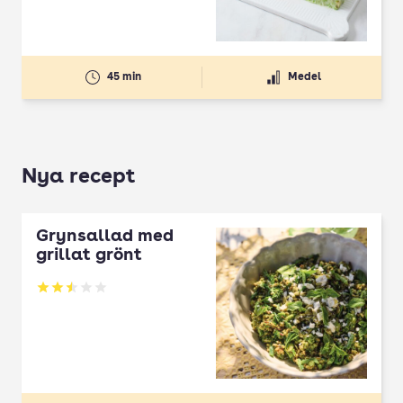
45 min
Medel
Nya recept
Grynsallad med
grillat grönt
Betyg: 2.5 av 5