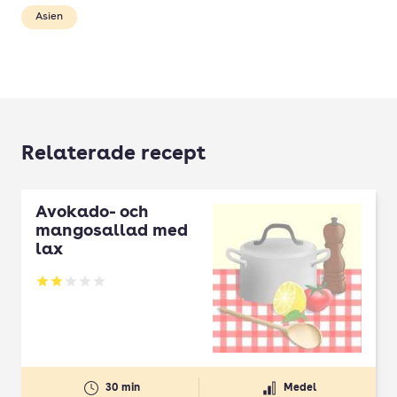
Asien
Relaterade recept
Avokado- och
mangosallad med
lax
Betyg: 2 av 5
30 min
Medel