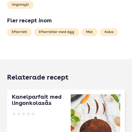
lingonsylt
Fler recept inom
Efterrätt
Efterrätter med ägg
Mat
Koka
Relaterade recept
Kanelparfait med
lingonkolasås
Betyg: 0 av 5