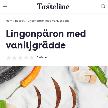
Till Tastelines startsida
äng meny
Öppna meny
Sö
Hem
/
Recept
/
Lingonpäron med vaniljgrädde
Lingonpäron med
vaniljgrädde
0
röster
Betyg: 0 av 5