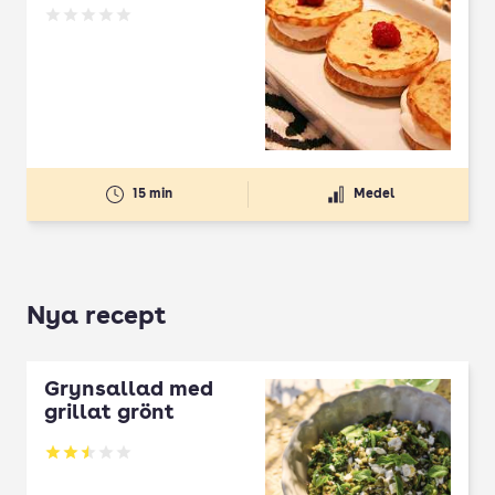
Betyg: 0 av 5
15 min
Medel
Nya recept
Grynsallad med
grillat grönt
Betyg: 2.5 av 5