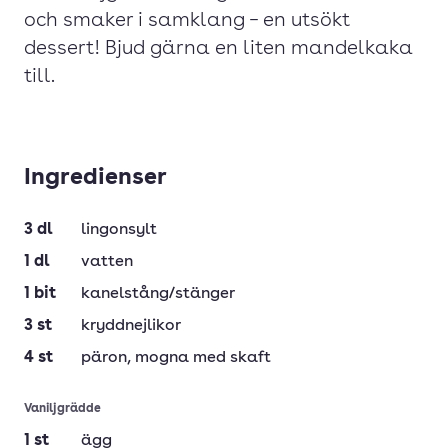
och smaker i samklang – en utsökt
dessert! Bjud gärna en liten mandelkaka
till.
Ingredienser
3
dl
lingonsylt
1
dl
vatten
1
bit
kanelstång/stänger
3
st
kryddnejlikor
4
st
päron
, mogna med skaft
Vaniljgrädde
1
st
ägg