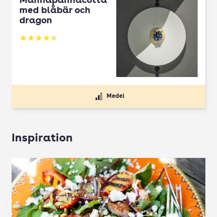
Mannapannacotta
med blåbär och
dragon
Betyg: 4.5 av 5
Medel
Inspiration