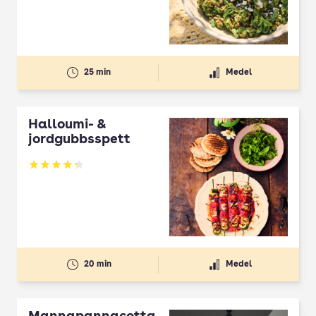
25 min
Medel
Halloumi- &
jordgubbsspett
Betyg: 4.3 av 5
20 min
Medel