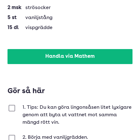
2
msk
strösocker
5
st
vaniljstång
15
dl
vispgrädde
Handla via Mathem
Gör så här
1. Tips: Du kan göra lingonsåsen litet lyxigare
Klar
genom att byta ut vattnet mot samma
mängd rött vin.
2. Börja med vaniljgrädden.
Klar