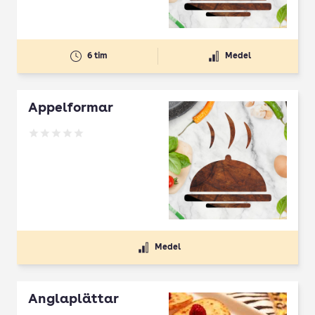
6 tim
Medel
Äppelformar
Betyg: 0 av 5
Medel
Änglaplättar