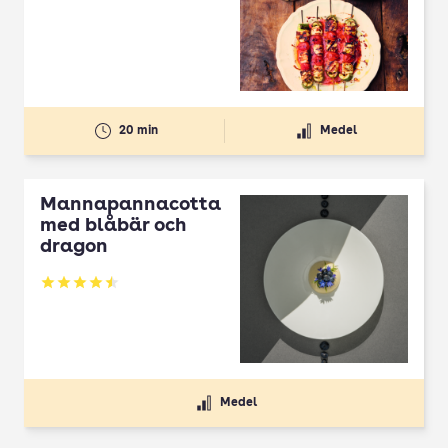
20 min
Medel
Mannapannacotta
med blåbär och
dragon
Betyg: 4.5 av 5
Medel