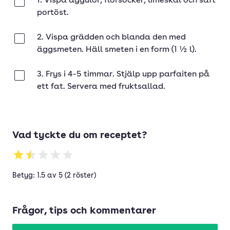
1. Vispa äggulor, florsocker, limeskal och saft
Klar
portöst.
2. Vispa grädden och blanda den med
Klar
äggsmeten. Häll smeten i en form (1 ½ l).
3. Frys i 4-5 timmar. Stjälp upp parfaiten på
Klar
ett fat. Servera med fruktsallad.
Vad tyckte du om receptet?
Betyg: 1.5 av 5 (2 röster)
Frågor, tips och kommentarer