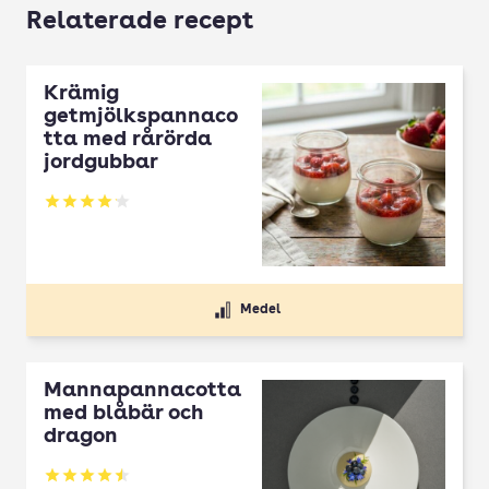
Relaterade recept
Krämig
getmjölkspannaco
tta med rårörda
jordgubbar
Betyg: 4.13 av 5
Medel
Mannapannacotta
med blåbär och
dragon
Betyg: 4.5 av 5