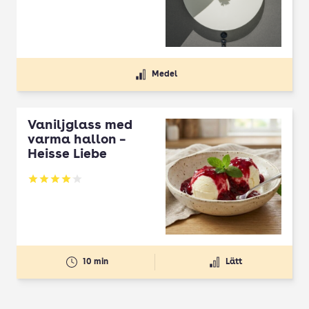
Medel
Vaniljglass med
varma hallon –
Heisse Liebe
Betyg: 4.05 av 5
10 min
Lätt