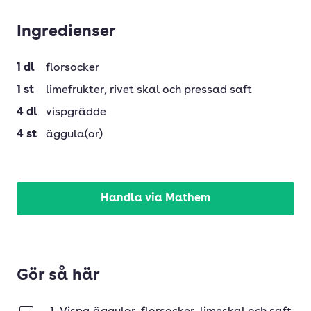
Ingredienser
1
dl
florsocker
1
st
limefrukter
, rivet skal och pressad saft
4
dl
vispgrädde
4
st
äggula(or)
Handla via Mathem
Gör så här