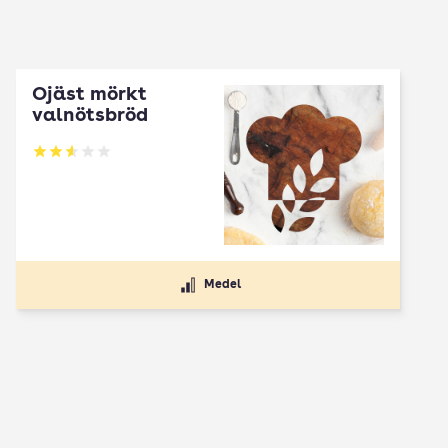
Ojäst mörkt
valnötsbröd
Betyg: 2.6 av 5
Medel