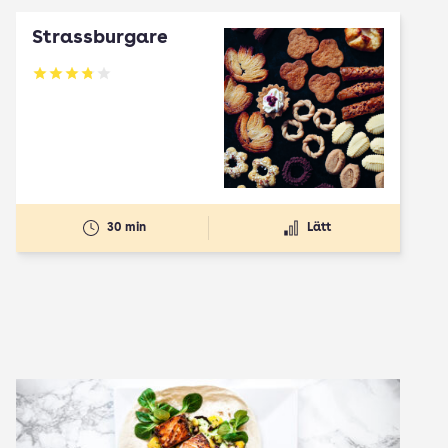
Strassburgare
Betyg: 3.78 av 5
30 min
Lätt