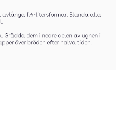
vå avlånga 1½-litersformar. Blanda alla
l.
a. Grädda dem i nedre delen av ugnen i
per över bröden efter halva tiden.