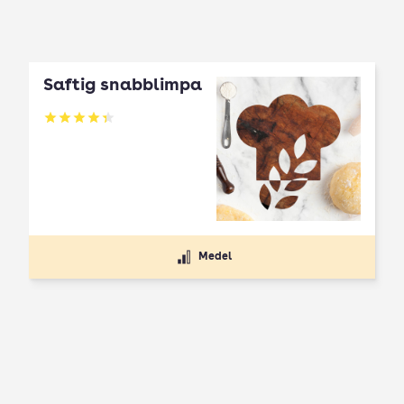
Saftig snabblimpa
Betyg: 4.33 av 5
Medel