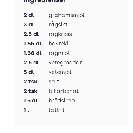
Ingredienser
2
dl
grahamsmjöl
3
dl
rågsikt
2.5
dl
rågkross
1.66
dl
havrekli
1.66
dl
rågmjöl
2.5
dl
vetegroddar
5
dl
vetemjöl
2
tsk
salt
2
tsk
bikarbonat
1.5
dl
brödsirap
1
l
lättfil