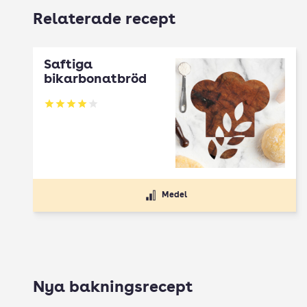
Relaterade recept
Saftiga
bikarbonatbröd
Betyg: 4 av 5
Medel
Nya bakningsrecept