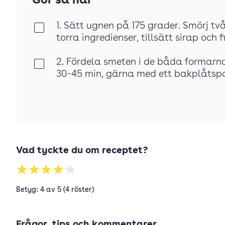
Gör så här
1. Sätt ugnen på 175 grader. Smörj t
Klar
torra ingredienser, tillsätt sirap och fi
2. Fördela smeten i de båda formarn
Klar
30-45 min, gärna med ett bakplåtspap
Vad tyckte du om receptet?
Betyg: 4 av 5 (4 röster)
Frågor, tips och kommentarer