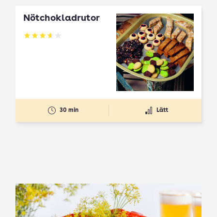
Nötchokladrutor
Betyg: 3.65 av 5
30 min
Lätt