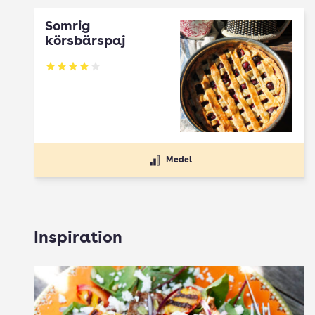
Somrig
körsbärspaj
Betyg: 4 av 5
Medel
Inspiration