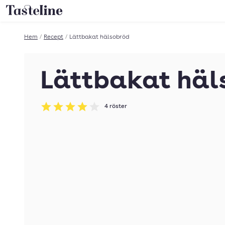
Till Tastelines startsida
Hem
/
Recept
/
Lättbakat hälsobröd
Lättbakat häl
4
röster
Betyg: 4 av 5