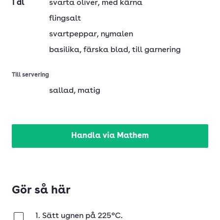
1
dl
svarta oliver
, med kärna
flingsalt
svartpeppar
, nymalen
basilika
, färska blad, till garnering
Till servering
sallad
, matig
Handla via Mathem
Gör så här
1. Sätt ugnen på 225°C.
Klar