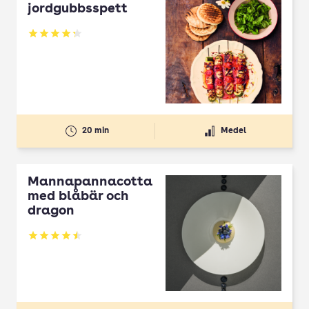
jordgubbsspett
Betyg: 4.3 av 5
20 min
Medel
Mannapannacotta
med blåbär och
dragon
Betyg: 4.5 av 5