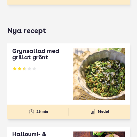
Nya recept
Grynsallad med
grillat grönt
Betyg: 2.5 av 5
25 min
Medel
Halloumi- &