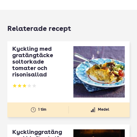
Relaterade recept
Kyckling med
gratängtäcke
soltorkade
tomater och
risonisallad
Betyg: 3 av 5
1 tim
Medel
Kycklinggratäng