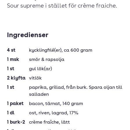
Sour supreme i stället för crème fraiche.
Ingredienser
4
st
kycklingfilé(er)
, ca 600 gram
1
msk
smör & rapsolja
1
st
gul lök(ar)
2
klyfta
vitlök
1
st
paprika
, grillad, från burk. Spara oljan till
salladen
1
paket
bacon
, tärnat, 140 gram
1
dl
ost
, riven, lagrad, 17%
1
burk-2
crème fraîche
, lätt