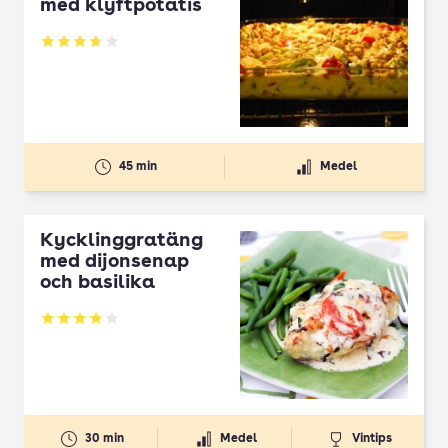
med klyftpotatis
Betyg: 3.74 av 5
45 min
Medel
Kycklinggratäng
med dijonsenap
och basilika
Betyg: 3.92 av 5
30 min
Medel
Vintips