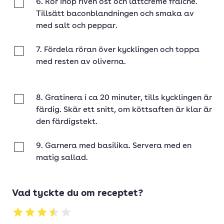
6. Rör ihop riven ost och lättcrème fraiche.
Klar
Tillsätt baconblandningen och smaka av
med salt och peppar.
7. Fördela röran över kycklingen och toppa
Klar
med resten av oliverna.
8. Gratinera i ca 20 minuter, tills kycklingen är
Klar
färdig. Skär ett snitt, om köttsaften är klar är
den färdigstekt.
9. Garnera med basilika. Servera med en
Klar
matig sallad.
Vad tyckte du om receptet?