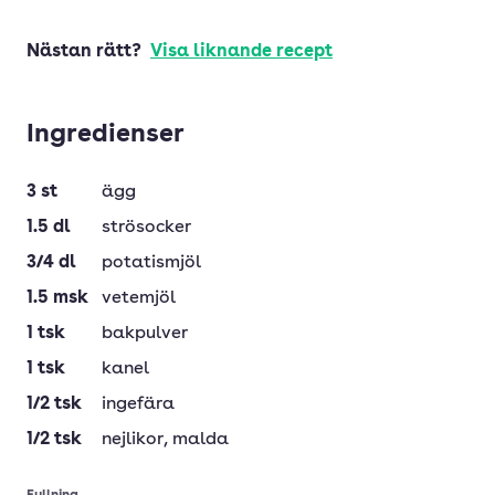
Nästan rätt?
Visa liknande recept
Ingredienser
3
st
ägg
1.5
dl
strösocker
3/4
dl
potatismjöl
1.5
msk
vetemjöl
1
tsk
bakpulver
1
tsk
kanel
1/2
tsk
ingefära
1/2
tsk
nejlikor
, malda