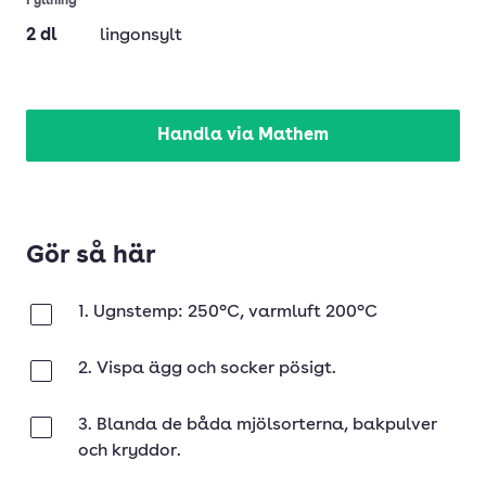
Fyllning
2
dl
lingonsylt
Handla via Mathem
Gör så här
1. Ugnstemp: 250°C, varmluft 200°C
Klar
2. Vispa ägg och socker pösigt.
Klar
3. Blanda de båda mjölsorterna, bakpulver
Klar
och kryddor.