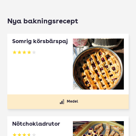
Nya bakningsrecept
Somrig körsbärspaj
Betyg: 4 av 5
Medel
Nötchokladrutor