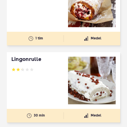
Betyg: 3.87 av 5
1 tim
Medel
Lingonrulle
Betyg: 2.17 av 5
30 min
Medel