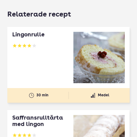
Relaterade recept
Lingonrulle
Betyg: 4 av 5
30 min
Medel
Saffransrulltårta
med lingon