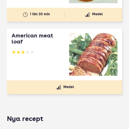
1 tim 30 min
Medel
American meat
loaf
Betyg: 2.94 av 5
Medel
Nya recept