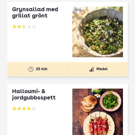
Grynsallad med
grillat grönt
Betyg: 2.5 av 5
25 min
Medel
Halloumi- &
jordgubbsspett
Betyg: 4.3 av 5