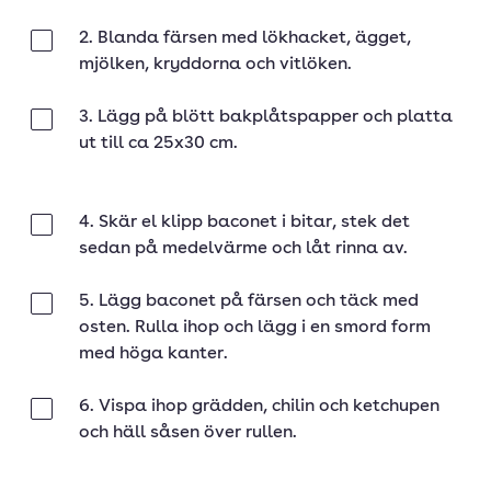
2. Blanda färsen med lökhacket, ägget,
Klar
mjölken, kryddorna och vitlöken.
3. Lägg på blött bakplåtspapper och platta
Klar
ut till ca 25x30 cm.
4. Skär el klipp baconet i bitar, stek det
Klar
sedan på medelvärme och låt rinna av.
5. Lägg baconet på färsen och täck med
Klar
osten. Rulla ihop och lägg i en smord form
med höga kanter.
6. Vispa ihop grädden, chilin och ketchupen
Klar
och häll såsen över rullen.