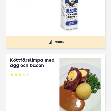
Betyg: 4.33 av 5
Medel
Köttfärslimpa med
ägg och bacon
Betyg: 3.07 av 5