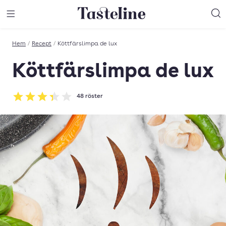
Till Tastelines startsida
äng meny
Öppna meny
Sö
Hem
/
Recept
/
Köttfärslimpa de lux
Köttfärslimpa de lux
48
röster
Betyg: 3.35 av 5