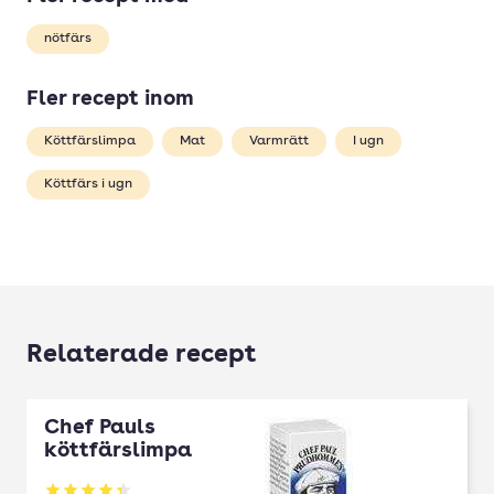
nötfärs
Fler recept inom
Köttfärslimpa
Mat
Varmrätt
I ugn
Köttfärs i ugn
Relaterade recept
Chef Pauls
köttfärslimpa