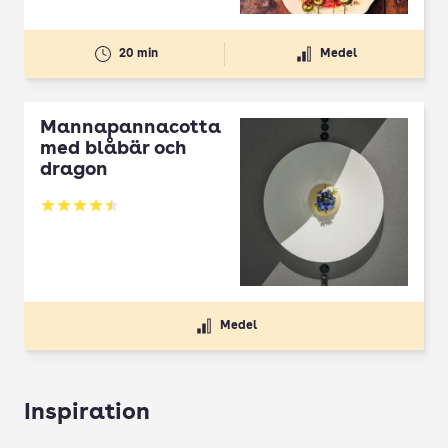
20 min
Medel
Mannapannacotta
med blåbär och
dragon
Betyg: 4.5 av 5
Medel
Inspiration