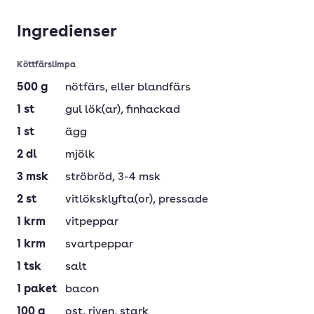
Ingredienser
Köttfärslimpa
500
g
nötfärs
, eller blandfärs
1
st
gul lök(ar)
, finhackad
1
st
ägg
2
dl
mjölk
3
msk
ströbröd
, 3-4 msk
2
st
vitlöksklyfta(or)
, pressade
1
krm
vitpeppar
1
krm
svartpeppar
1
tsk
salt
1
paket
bacon
100
g
ost
, riven, stark