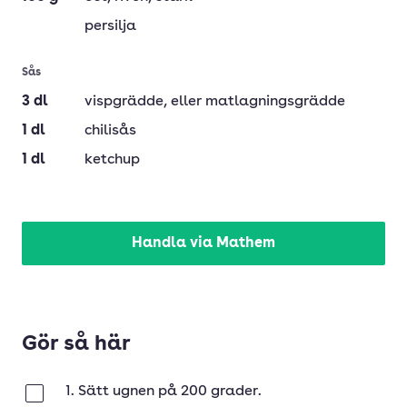
persilja
Sås
3
dl
vispgrädde
, eller matlagningsgrädde
1
dl
chilisås
1
dl
ketchup
Handla via Mathem
Gör så här
1. Sätt ugnen på 200 grader.
Klar