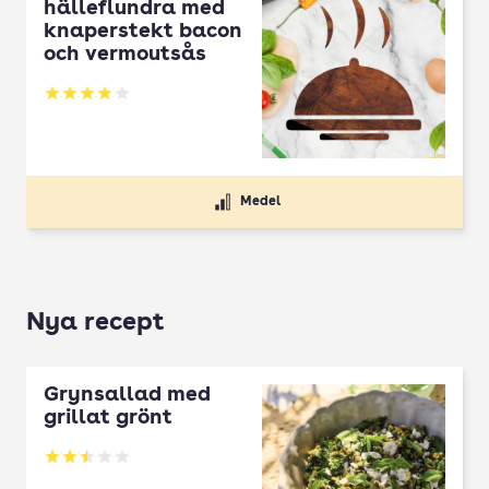
hälleflundra med
knaperstekt bacon
och vermoutsås
Betyg: 3.88 av 5
Medel
Nya recept
Grynsallad med
grillat grönt
Betyg: 2.5 av 5