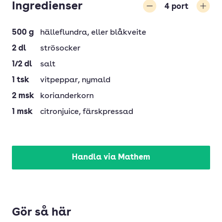
Ingredienser
4
port
Minska
Öka
500
g
hälleflundra
, eller blåkveite
2
dl
strösocker
1/2
dl
salt
1
tsk
vitpeppar
, nymald
2
msk
korianderkorn
1
msk
citronjuice
, färskpressad
Handla via Mathem
Gör så här