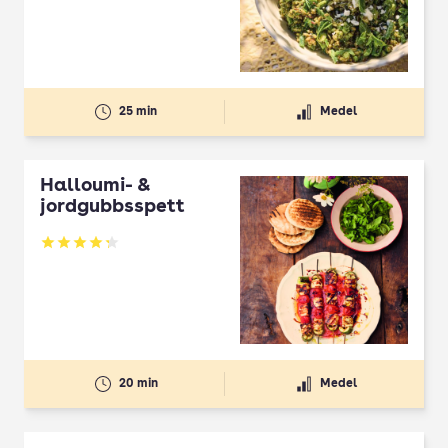
25 min
Medel
Halloumi- &
jordgubbsspett
Betyg: 4.3 av 5
20 min
Medel