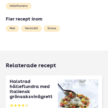
hälleflundra
Fler recept inom
Mat
Varmrätt
Grava
Relaterade recept
Halstrad
hälleflundra med
Italiensk
grönsaksvinägrett
Betyg: 4.4 av 5