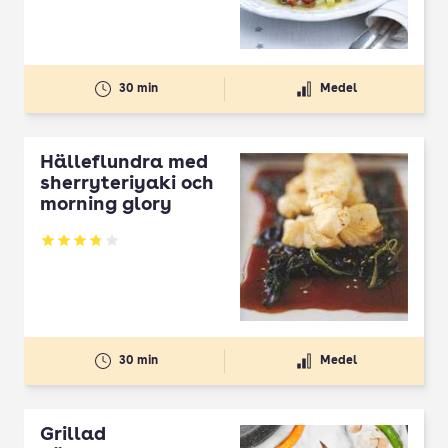
30 min
Medel
Hälleflundra med
sherryteriyaki och
morning glory
Betyg: 3.83 av 5
30 min
Medel
Grillad