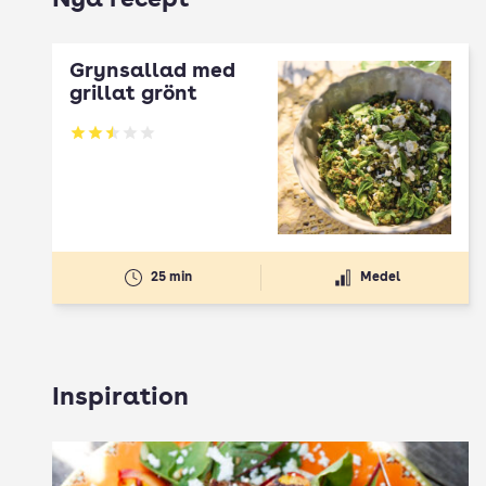
Nya recept
Grynsallad med
grillat grönt
Betyg: 2.5 av 5
25 min
Medel
Inspiration