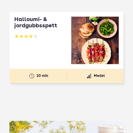
Halloumi- &
jordgubbsspett
Betyg: 4.3 av 5
20 min
Medel