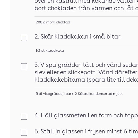
över en kastrull med kokande vatten 
bort chokladen från värmen och låt 
200
g
mörk choklad
2. Skär kladdkakan i små bitar.
Klar
1/2
st
kladdkaka
3. Vispa grädden lätt och vänd seda
Klar
slev eller en slickepott. Vänd däreft
kladdkakebitarna (spara lite till deko
5
dl
vispgrädde
,
1
burk-2
Sötad kondenserad mjölk
4. Häll glassmeten i en form och to
Klar
5. Ställ in glassen i frysen minst 6 ti
Klar