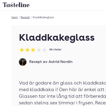
Till Tastelines startsida
Hem
/
Recept
/
Kladdkakeglass
Kladdkakeglass
46
röster
Betyg: 3.13 av 5
Recept av
Astrid Nordin
Vad är godare än glass och kladdkak
med kladdkaka i! Den här är enkel att
Glassen tar inte lång tid att förbere
sedan stelna sex timmar i frysen. Rece