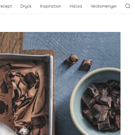
recept
Dryck
Inspiration
Hälsa
Veckomenyer
Sö