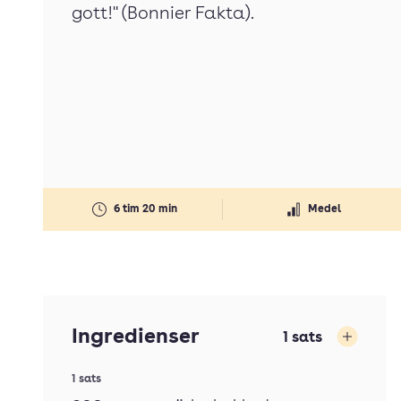
gott!" (Bonnier Fakta).
6 tim 20 min
Medel
Ingredienser
1
sats
Öka
1 sats