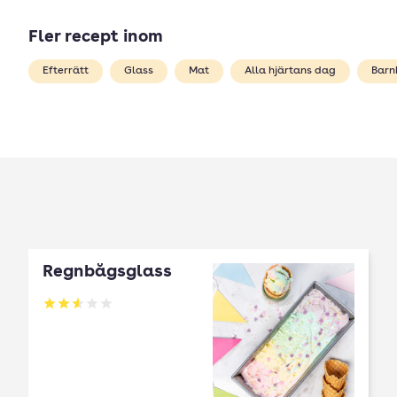
Fler recept inom
Efterrätt
Glass
Mat
Alla hjärtans dag
Barn
Regnbågsglass
Betyg: 2.56 av 5