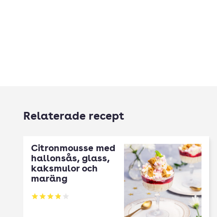
Relaterade recept
Citronmousse med
hallonsås, glass,
kaksmulor och
maräng
Betyg: 3.87 av 5