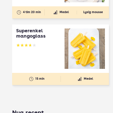
4 tim 20 min
Medel
Lyxig mousse
Superenkel
mangoglass
Betyg: 3.74 av 5
15 min
Medel