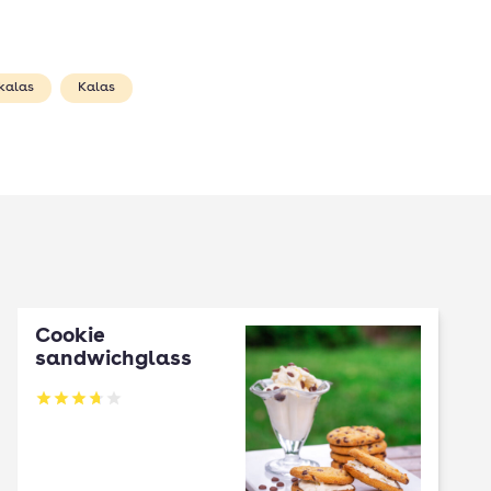
kalas
Kalas
Cookie
sandwichglass
Betyg: 3.75 av 5