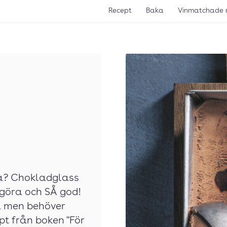
Recept
Baka
Vinmatchade 
a? Chokladglass
 göra och SÅ god!
da men behöver
pt från boken "För