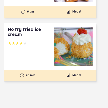
6 tim
Medel
No fry fried ice
cream
Betyg: 3.82 av 5
20 min
Medel