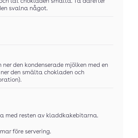
och låt chokladen smälta. Ta därefter
den svalna något.
n ner den kondenserade mjölken med en
er ner den smälta chokladen och
ration).
ppa med resten av kladdkakebitarna.
mmar före servering.