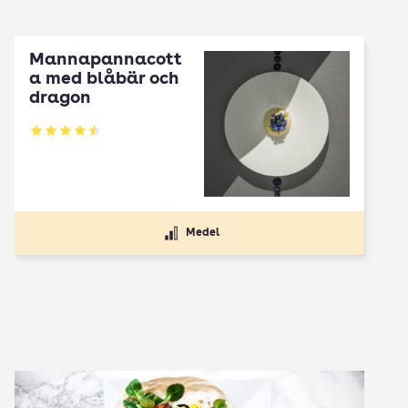
Mannapannacott
a med blåbär och
dragon
Betyg: 4.5 av 5
Medel