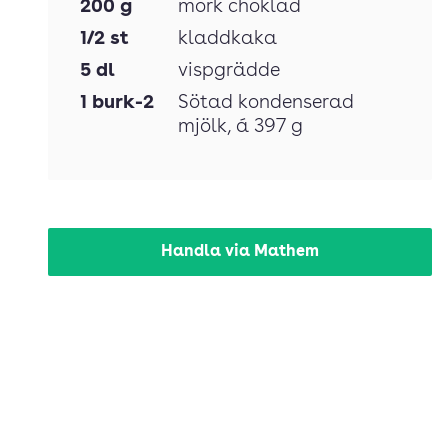
200
g
mörk choklad
1/2
st
kladdkaka
5
dl
vispgrädde
1
burk-2
Sötad kondenserad
mjölk
, á 397 g
Handla via Mathem