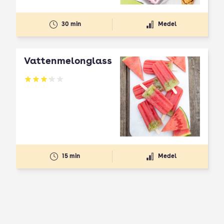
30 min
Medel
Vattenmelonglass
Betyg: 3.2 av 5
15 min
Medel