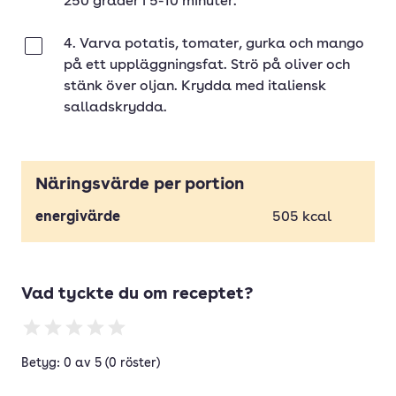
250 grader i 5-10 minuter.
4. Varva potatis, tomater, gurka och mango
Klar
på ett uppläggningsfat. Strö på oliver och
stänk över oljan. Krydda med italiensk
salladskrydda.
Näringsvärde per portion
energivärde
505
kcal
Vad tyckte du om receptet?
Betyg: 0 av 5 (0 röster)