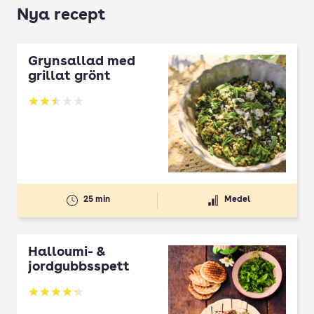
Nya recept
Grynsallad med
grillat grönt
Betyg: 2.5 av 5
25 min
Medel
Halloumi- &
jordgubbsspett
Betyg: 4.3 av 5