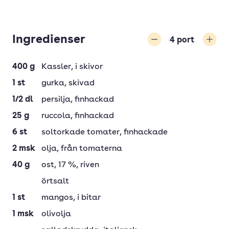
Ingredienser
4
port
Minska
Öka
400
g
Kassler
, i skivor
1
st
gurka
, skivad
1/2
dl
persilja
, finhackad
25
g
ruccola
, finhackad
6
st
soltorkade tomater
, finhackade
2
msk
olja
, från tomaterna
40
g
ost
, 17 %, riven
örtsalt
1
st
mangos
, i bitar
1
msk
olivolja