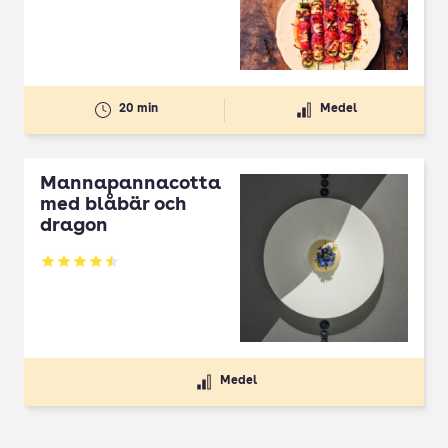
20 min
Medel
Mannapannacotta
med blåbär och
dragon
Betyg: 4.5 av 5
Medel