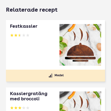
Relaterade recept
Festkassler
Betyg: 2.5 av 5
Medel
Kasslergratäng
med broccoli
Betyg: 3.1 av 5