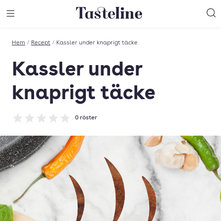
Till Tastelines startsida
äng meny
Öppna meny
Sö
Hem
/
Recept
/
Kassler under knaprigt täcke
Kassler under
knaprigt täcke
0
röster
Betyg: 0 av 5