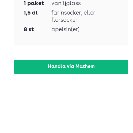
1
paket
vaniljglass
1,5
dl
farinsocker
, eller
florsocker
8
st
apelsin(er)
Handla via Mathem