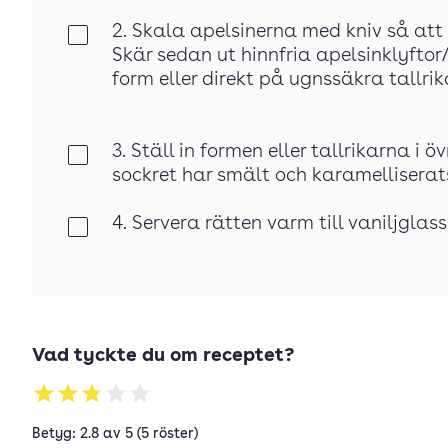
2. Skala apelsinerna med kniv så att 
Klar
Skär sedan ut hinnfria apelsinklyftor
form eller direkt på ugnssäkra tallrikar
3. Ställ in formen eller tallrikarna i ö
Klar
sockret har smält och karamelliserat
4. Servera rätten varm till vaniljgla
Klar
Vad tyckte du om receptet?
Betyg: 2.8 av 5 (5 röster)