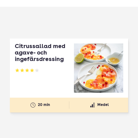
Citrussallad med
agave- och
ingefärsdressing
Betyg: 4.13 av 5
20 min
Medel