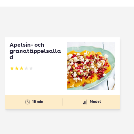
Apelsin- och
granatäppelsalla
d
Betyg: 3 av 5
15 min
Medel