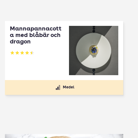
Mannapannacott
a med blåbär och
dragon
Betyg: 4.5 av 5
Medel