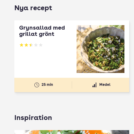
Nya recept
Grynsallad med
grillat grönt
Betyg: 2.5 av 5
25 min
Medel
Inspiration