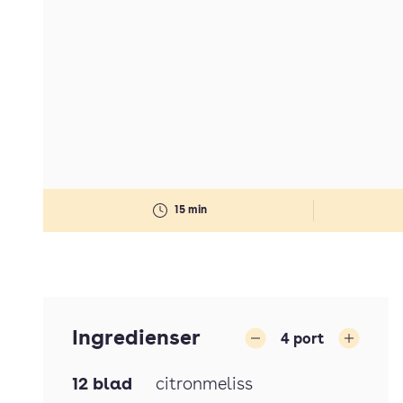
15 min
Ingredienser
4
port
Minska
Öka
12
blad
citronmeliss