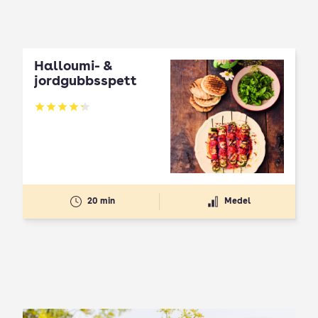
Halloumi- &
jordgubbsspett
Betyg: 4.3 av 5
20 min
Medel