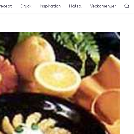
recept
Dryck
Inspiration
Hälsa
Veckomenyer
Sö