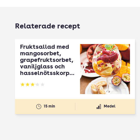
Relaterade recept
Fruktsallad med
mangosorbet,
grapefruktsorbet,
vaniljglass och
hasselnötsskorpo
r
Betyg: 3.2 av 5
15 min
Medel