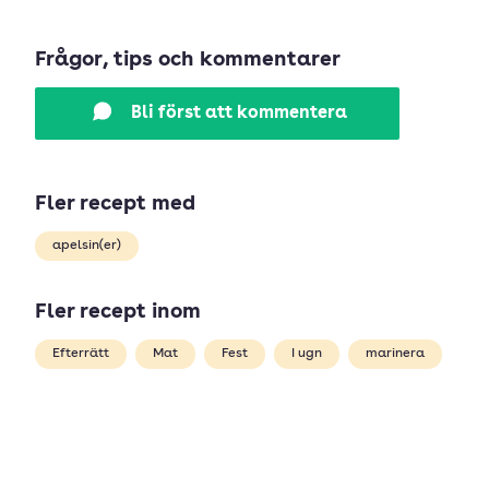
Frågor, tips och kommentarer
Bli först att kommentera
Fler recept med
apelsin(er)
Fler recept inom
Efterrätt
Mat
Fest
I ugn
marinera