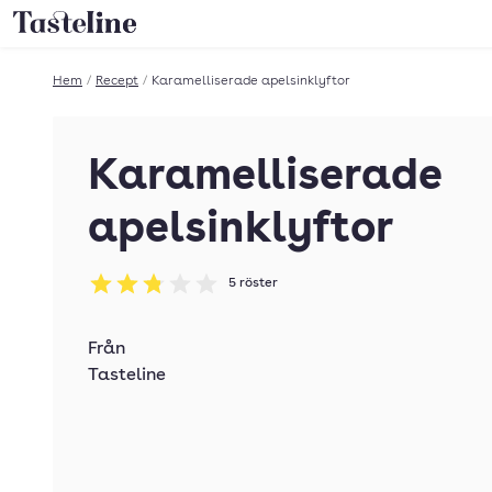
Till Tastelines startsida
Hem
/
Recept
/
Karamelliserade apelsinklyftor
Karamelliserade
apelsinklyftor
5
röster
Betyg: 2.8 av 5
Från
Tasteline