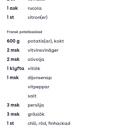
1
ask
rucola
1
st
citron(er)
Fransk potatissallad
600
g
potatis(ar)
, kokt
2
msk
vitvinsvinäger
2
msk
olivolja
1
klyfta
vitlök
1
msk
dijonsenap
vitpeppar
salt
3
msk
persilja
3
msk
gräslök
1
st
chili
, röd, finhackad