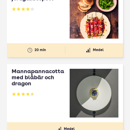
Betyg: 4.3 av 5
20 min
Medel
Mannapannacotta
med blåbär och
dragon
Betyg: 4.5 av 5
Medel