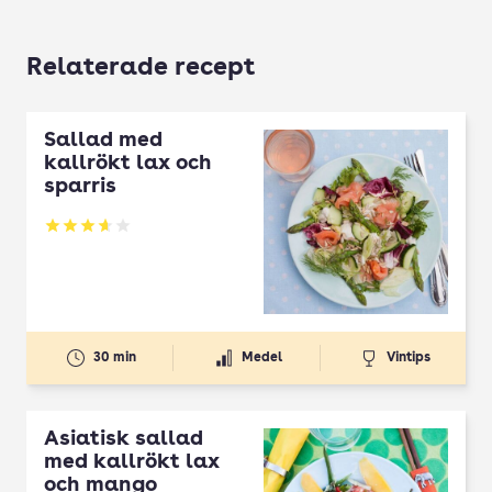
Relaterade recept
Sallad med
kallrökt lax och
sparris
Betyg: 3.64 av 5
30 min
Medel
Vintips
Asiatisk sallad
med kallrökt lax
och mango