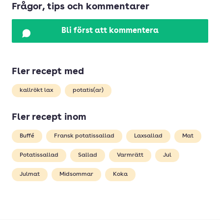
Frågor, tips och kommentarer
Bli först att kommentera
Fler recept med
kallrökt lax
potatis(ar)
Fler recept inom
Buffé
Fransk potatissallad
Laxsallad
Mat
Potatissallad
Sallad
Varmrätt
Jul
Julmat
Midsommar
Koka