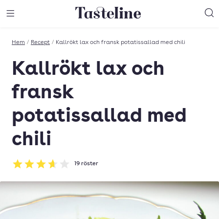
Till Tastelines startsida
äng meny
Öppna meny
Sö
Hem
/
Recept
/
Kallrökt lax och fransk potatissallad med chili
Kallrökt lax och
fransk
potatissallad med
chili
19
röster
Betyg: 3.63 av 5