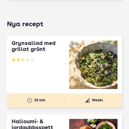
Nya recept
Grynsallad med
grillat grönt
Betyg: 2.5 av 5
25 min
Medel
Halloumi- &
jordgubbsspett