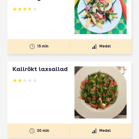
Betyg: 3.63 av 5
15 min
Medel
Kallrökt laxsallad
Betyg: 2 av 5
30 min
Medel