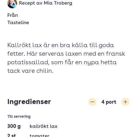
Recept av
Mia Troberg
Från
Tasteline
Kallrökt lax är en bra källa till goda
fetter. Här serveras laxen med en fransk
potatissallad, som får en nypa hetta
tack vare chilin.
Ingredienser
4
port
Minska
Öka
Till servering
300
g
kallrökt lax
2
st
tomater