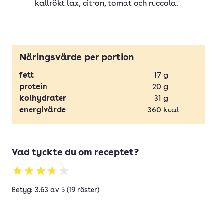
kallrökt lax, citron, tomat och ruccola.
Näringsvärde per portion
fett
17
g
protein
20
g
kolhydrater
31
g
energivärde
360
kcal
Vad tyckte du om receptet?
Betyg: 3.63 av 5 (19 röster)