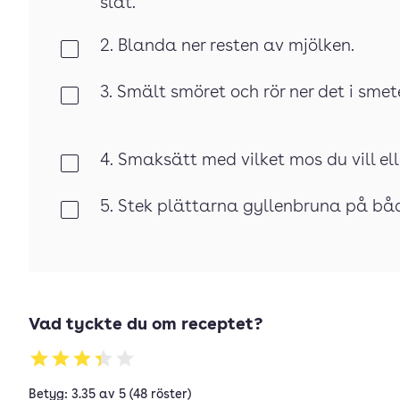
slät.
2. Blanda ner resten av mjölken.
Klar
3. Smält smöret och rör ner det i smet
Klar
4. Smaksätt med vilket mos du vill ell
Klar
5. Stek plättarna gyllenbruna på båda
Klar
Vad tyckte du om receptet?
Betyg: 3.35 av 5 (48 röster)