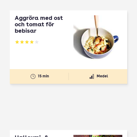
Äggröra med ost
och tomat för
bebisar
Betyg: 3.95 av 5
15 min
Medel