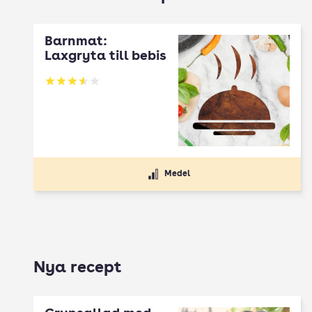
Barnmat:
Laxgryta till bebis
Betyg: 3.59 av 5
Medel
Nya recept