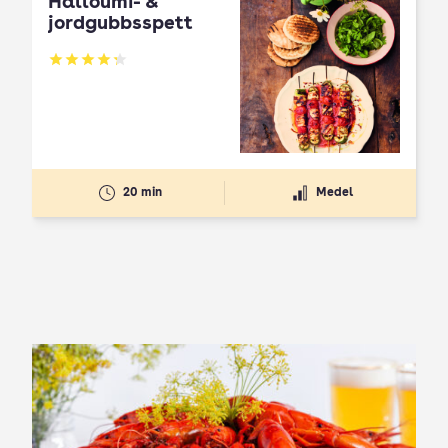
Halloumi- &
jordgubbsspett
Betyg: 4.3 av 5
20 min
Medel