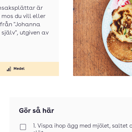
nsaksplättar är
mos du vill eller
t från "Johanna
själv", utgiven av
Medel
Gör så här
1. Vispa ihop ägg med mjölet, saltet 
Klar