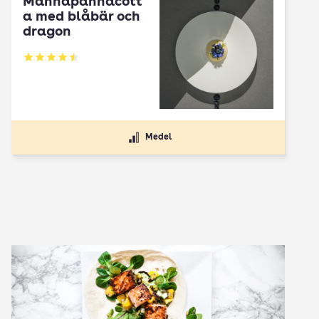
Mannapannacott
a med blåbär och
dragon
Betyg: 4.5 av 5
Medel