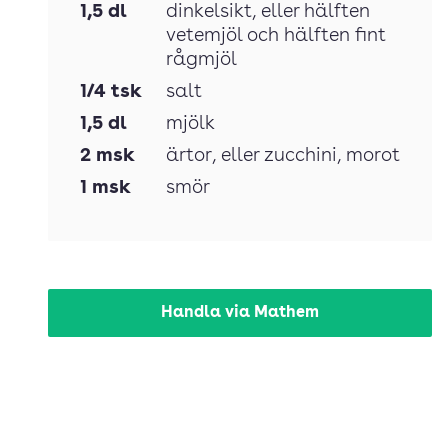
1,5
dl
dinkelsikt
, eller hälften
vetemjöl och hälften fint
rågmjöl
1/4
tsk
salt
1,5
dl
mjölk
2
msk
ärtor
, eller zucchini, morot
1
msk
smör
Handla via Mathem