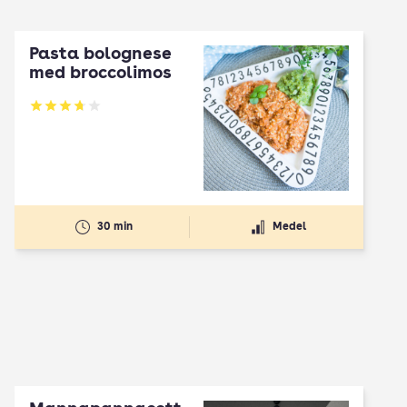
Pasta bolognese
med broccolimos
Betyg: 3.73 av 5
30 min
Medel