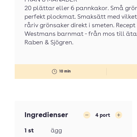
FRÅN 8 MÅNADER
20 plättar eller 6 pannkakor. Små grö
perfekt plockmat. Smaksätt med vilket 
råriv grönsaker direkt i smeten. Recep
Westmans barnmat - från mos till äta 
Raben & Sjögren.
10 min
Ingredienser
4
port
Minska
Öka
1
st
ägg