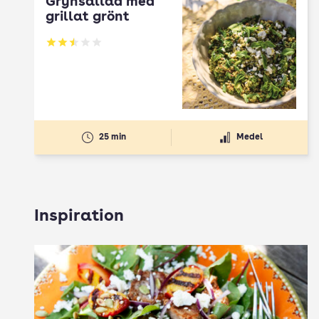
Grynsallad med
grillat grönt
Betyg: 2.5 av 5
25 min
Medel
Inspiration