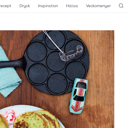
recept
Dryck
Inspiration
Hälsa
Veckomenyer
Sö