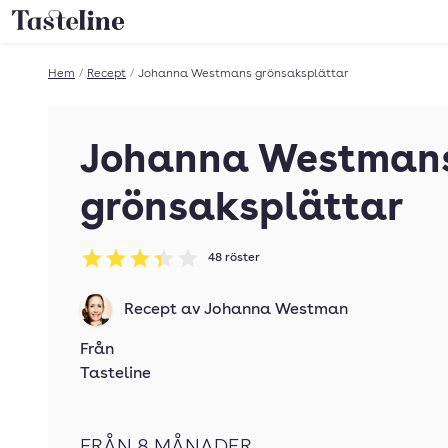
Till Tastelines startsida
Hem
/
Recept
/
Johanna Westmans grönsaksplättar
Johanna Westman
grönsaksplättar
48
röster
Betyg: 3.35 av 5
Recept av
Johanna Westman
Från
Tasteline