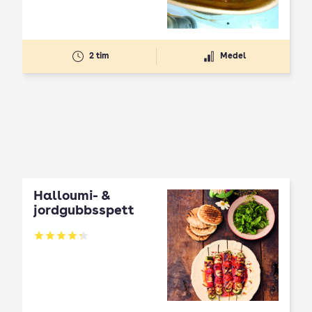
2 tim
Medel
Halloumi- &
jordgubbsspett
Betyg: 4.3 av 5