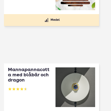
Medel
Mannapannacott
a med blåbär och
dragon
Betyg: 4.5 av 5