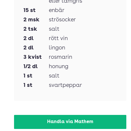
eller tamgris
15
st
enbär
2
msk
strösocker
2
tsk
salt
2
dl
rött vin
2
dl
lingon
3
kvist
rosmarin
1/2
dl
honung
1
st
salt
1
st
svartpeppar
Handla via Mathem