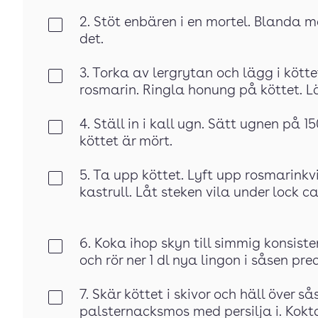
2. Stöt enbären i en mortel. Blanda m
Klar
det.
3. Torka av lergrytan och lägg i köttet
Klar
rosmarin. Ringla honung på köttet. L
4. Ställ in i kall ugn. Sätt ugnen på 1
Klar
köttet är mört.
5. Ta upp köttet. Lyft upp rosmarinkv
Klar
kastrull. Låt steken vila under lock ca
6. Koka ihop skyn till simmig konsiste
Klar
och rör ner 1 dl nya lingon i såsen prec
7. Skär köttet i skivor och häll över 
Klar
palsternacksmos med persilja i. Kokt