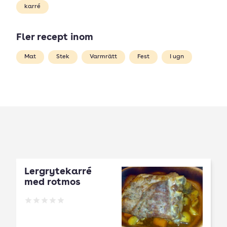
karré
Fler recept inom
Mat
Stek
Varmrätt
Fest
I ugn
Lergrytekarré
med rotmos
Betyg: 0 av 5