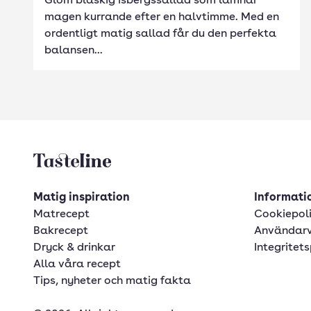
Glöm blaskig isbergssallad som lämnar
magen kurrande efter en halvtimme. Med en
ordentligt matig sallad får du den perfekta
balansen...
Tasteline startsida
Matig inspiration
Informatio
Matrecept
Cookiepol
Bakrecept
Användarv
Dryck & drinkar
Integritets
Alla våra recept
Tips, nyheter och matig fakta