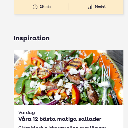
25 min
Medel
Inspiration
Vardag
Våra 12 bästa matiga sallader