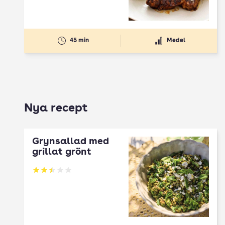
45 min
Medel
Nya recept
Grynsallad med
grillat grönt
Betyg: 2.5 av 5