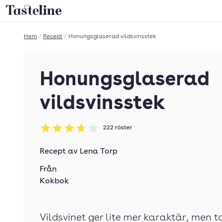
Till Tastelines startsida
Hem
/
Recept
/
Honungsglaserad vildsvinsstek
Honungsglaserad
vildsvinsstek
222
röster
Betyg: 3.72 av 5
Recept av
Lena Torp
Från
Kokbok
Vildsvinet ger lite mer karaktär, men 