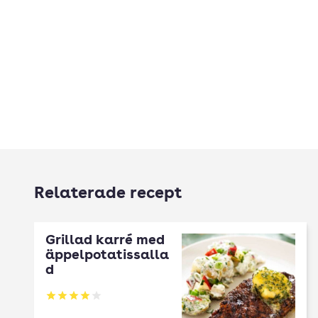
Relaterade recept
Grillad karré med
äppelpotatissalla
d
Betyg: 4 av 5