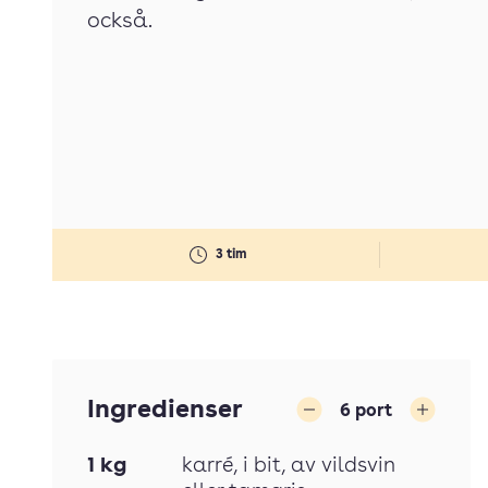
också.
3 tim
Ingredienser
6
port
Minska
Öka
1
kg
karré
, i bit, av vildsvin