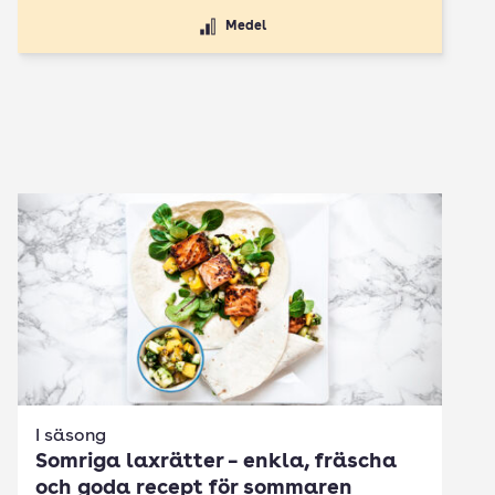
Medel
I säsong
Somriga laxrätter – enkla, fräscha
och goda recept för sommaren