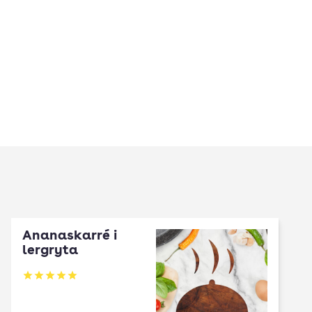
Ananaskarré i
lergryta
Betyg: 5 av 5