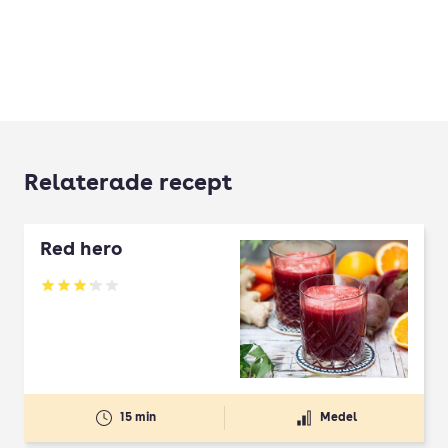
Relaterade recept
Red hero
Betyg: 3.17 av 5
15 min
Medel