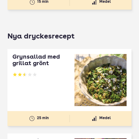
15 min
Medel
Nya dryckesrecept
Grynsallad med
grillat grönt
Betyg: 2.5 av 5
25 min
Medel