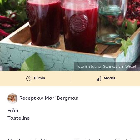
Foto & styling: Sanna Livijn Wexell
15 min
Medel
Recept av
Mari Bergman
Från
Tasteline