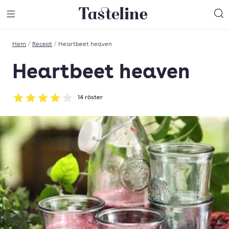
Till Tastelines startsida
äng meny
Öppna meny
Sö
Hem
/
Recept
/
Heartbeet heaven
Heartbeet heaven
14
röster
Betyg: 3.93 av 5