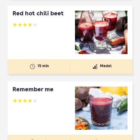
Red hot chili beet
Betyg: 4 av 5
15 min
Medel
Remember me
Betyg: 3.82 av 5