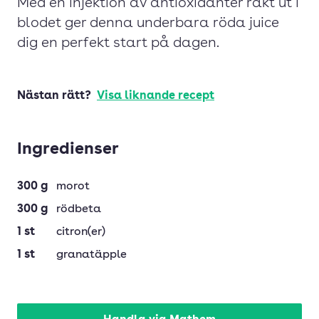
Med en injektion av antioxidanter rakt ut i
blodet ger denna underbara röda juice
dig en perfekt start på dagen.
Nästan rätt?
Visa liknande recept
Ingredienser
300
g
morot
300
g
rödbeta
1
st
citron(er)
1
st
granatäpple