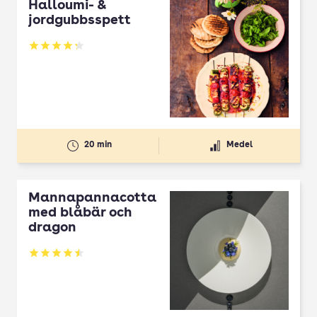
Halloumi- &
jordgubbsspett
Betyg: 4.3 av 5
20 min
Medel
Mannapannacotta
med blåbär och
dragon
Betyg: 4.5 av 5