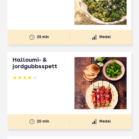
25 min
Medel
Halloumi- &
jordgubbsspett
Betyg: 4.3 av 5
20 min
Medel