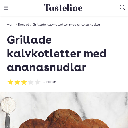
Till Tastelines startsida
äng meny
Öppna meny
Sö
Hem
/
Recept
/
Grillade kalvkotletter med ananasnudlar
Grillade
kalvkotletter med
ananasnudlar
2
röster
Betyg: 3 av 5