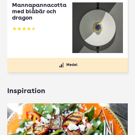
Mannapannacotta
med blåbär och
dragon
Betyg: 4.5 av 5
Medel
Inspiration