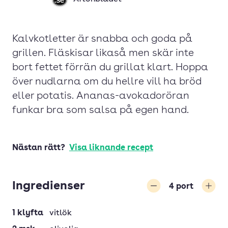
Kalvkotletter är snabba och goda på
grillen. Fläskisar likaså men skär inte
bort fettet förrän du grillat klart. Hoppa
över nudlarna om du hellre vill ha bröd
eller potatis. Ananas-avokadoröran
funkar bra som salsa på egen hand.
Nästan rätt?
Visa liknande recept
Ingredienser
4
port
Minska
Öka
1
klyfta
vitlök