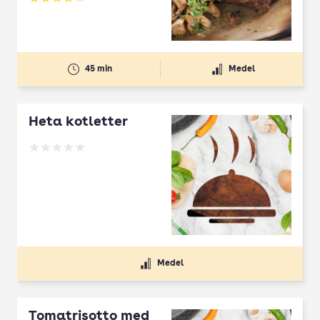
Betyg: 3.82 av 5
45 min
Medel
Heta kotletter
Betyg: 0 av 5
Medel
Tomatrisotto med