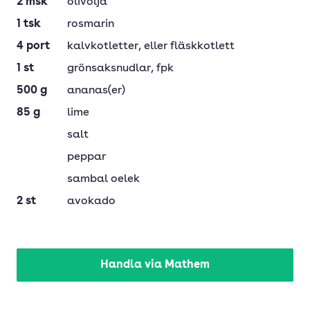
2
msk
olivolja
1
tsk
rosmarin
4
port
kalvkotletter
, eller fläskkotlett
1
st
grönsaksnudlar
, fpk
500
g
ananas(er)
85
g
lime
salt
peppar
sambal oelek
2
st
avokado
Handla via Mathem