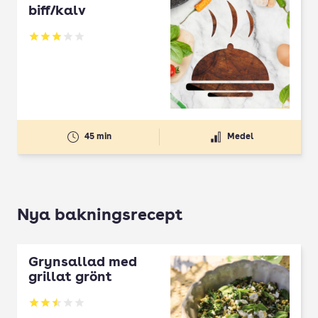
biff/kalv
Betyg: 3 av 5
45 min
Medel
Nya bakningsrecept
Grynsallad med
grillat grönt
Betyg: 2.5 av 5