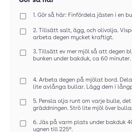
Gör så här
1. Gör så här: Finfördela jästen i en b
Klar
2. Tillsätt salt, ägg, och olivolja. Visp
Klar
arbeta degen mycket kraftigt.
3. Tillsätt ev mer mjöl så att degen bl
Klar
bunken under bakduk, ca 60 minuter. 
4. Arbeta degen på mjölat bord. Dela 
Klar
lite avlånga bullar. Lägg dem i lån
5. Pensla olja runt om varje bulle, de
Klar
gräddningen. Strö lite mjöl över bulla
6. Jäs på varm plats under bakduk 40
Klar
ugnen till 225°.