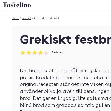
Till Tastelines startsida
Hem
/
Recept
/
Grekiskt festbröd
Grekiskt festb
3
röster
Betyg: 4.33 av 5
Det här receptet innehåller mycket ol
precis. Brödet ska penslas med olja, m
originalrecepten står det inte vilken o
använder olivolja även till penslingen
bröd. Det ger en kryddig, lite salt smak
blir 6 bröd som gräddas samtidigt i e