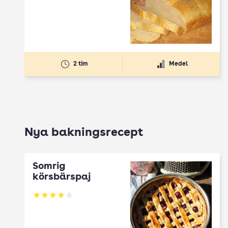
2 tim
Medel
Nya bakningsrecept
Somrig
körsbärspaj
Betyg: 4 av 5