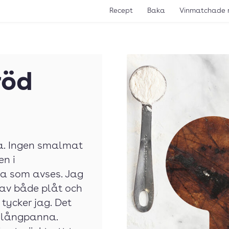
Recept
Baka
Vinmatchade 
röd
ja. Ingen smalmat
en i
lja som avses. Jag
 av både plåt och
 tycker jag. Det
n långpanna.