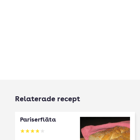
Relaterade recept
Pariserfläta
Betyg: 3.89 av 5