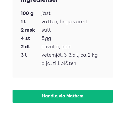
Ingredienser
100
g
jäst
1
l
vatten
, fingervarmt
2
msk
salt
4
st
ägg
2
dl
olivolja
, god
3
l
vetemjöl
, 3-3.5 l, ca 2 kg
olja
, till plåten
Handla via Mathem