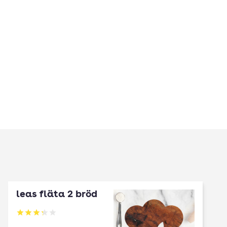
leas fläta 2 bröd
Betyg: 3.25 av 5