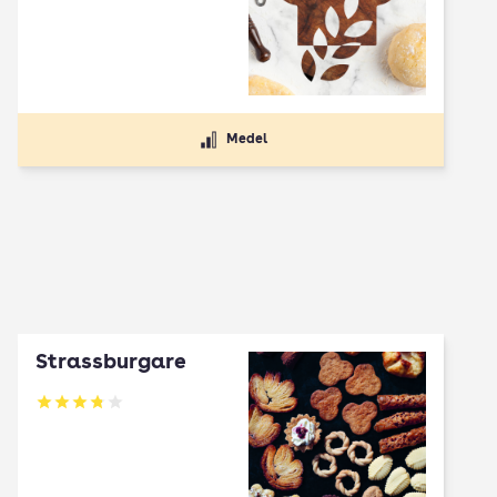
Medel
Strassburgare
Betyg: 3.78 av 5