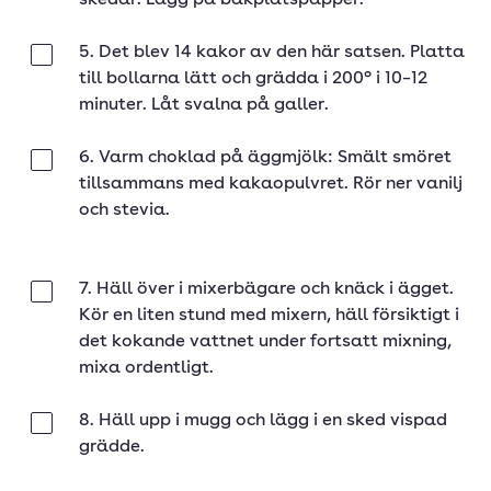
skedar. Lägg på bakplåtspapper.
5. Det blev 14 kakor av den här satsen. Platta
Klar
till bollarna lätt och grädda i 200° i 10–12
minuter. Låt svalna på galler.
6. Varm choklad på äggmjölk: Smält smöret
Klar
tillsammans med kakaopulvret. Rör ner vanilj
och stevia.
7. Häll över i mixerbägare och knäck i ägget.
Klar
Kör en liten stund med mixern, häll försiktigt i
det kokande vattnet under fortsatt mixning,
mixa ordentligt.
8. Häll upp i mugg och lägg i en sked vispad
Klar
grädde.