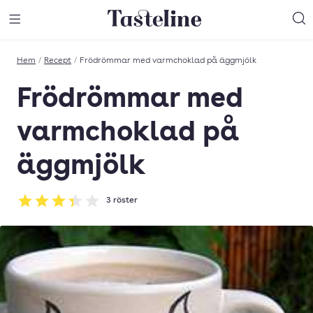
Till Tastelines startsida
äng meny
Öppna meny
Sö
Hem
/
Recept
/
Frödrömmar med varmchoklad på äggmjölk
Frödrömmar med
varmchoklad på
äggmjölk
3
röster
Betyg: 3.33 av 5