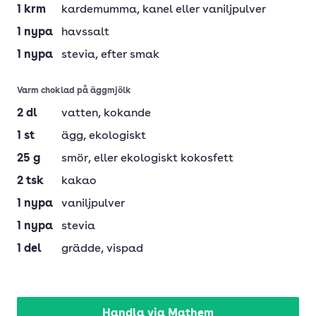
1
krm
kardemumma
, kanel eller vaniljpulver
1
nypa
havssalt
1
nypa
stevia
, efter smak
Varm choklad på äggmjölk
2
dl
vatten
, kokande
1
st
ägg
, ekologiskt
25
g
smör
, eller ekologiskt kokosfett
2
tsk
kakao
1
nypa
vaniljpulver
1
nypa
stevia
1
del
grädde
, vispad
Handla via Mathem