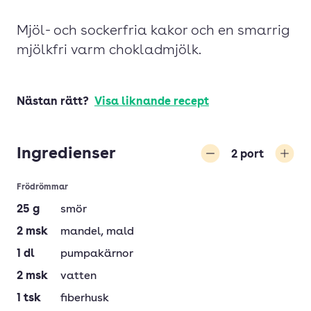
Mjöl- och sockerfria kakor och en smarrig
mjölkfri varm chokladmjölk.
Nästan rätt?
Visa liknande recept
Ingredienser
2
port
Minska
Öka
Frödrömmar
25
g
smör
2
msk
mandel
, mald
1
dl
pumpakärnor
2
msk
vatten
1
tsk
fiberhusk