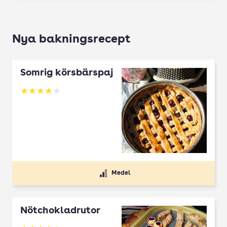
Nya bakningsrecept
Somrig körsbärspaj
Betyg: 4 av 5
Medel
Nötchokladrutor