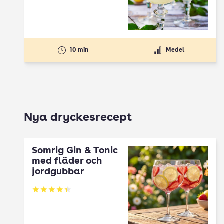
10 min
Medel
Nya dryckesrecept
Somrig Gin & Tonic
med fläder och
jordgubbar
Betyg: 4.45 av 5