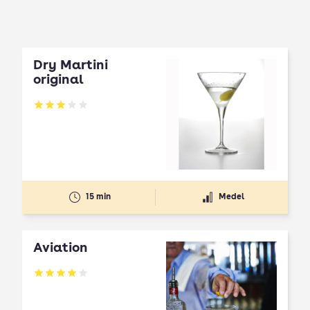
Dry Martini
original
Betyg: 2.92 av 5
15 min
Medel
Aviation
Betyg: 4.03 av 5