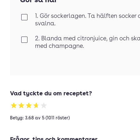
Gör så här
1. Gör sockerlagen. Ta hälften socker
Klar
svalna.
2. Blanda med citronjuice, gin och sk
Klar
med champagne.
Vad tyckte du om receptet?
Betyg: 3.68 av 5 (1011 röster)
Frågor, tips och kommentarer