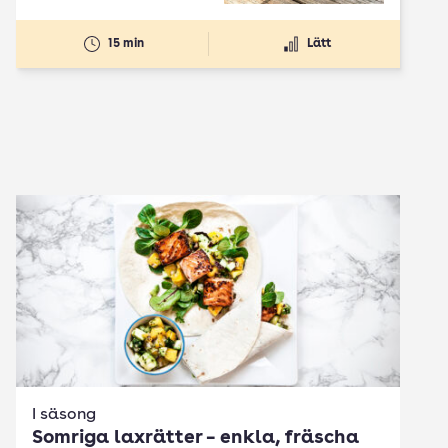
15 min
Lätt
I säsong
Somriga laxrätter – enkla, fräscha