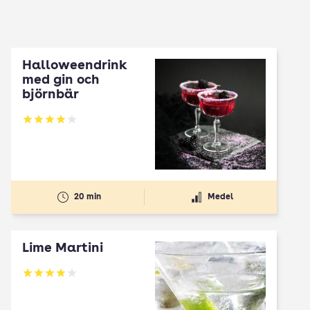
Halloweendrink
med gin och
björnbär
Betyg: 3.92 av 5
20 min
Medel
Lime Martini
Betyg: 3.93 av 5