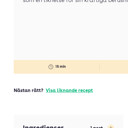
som en liknelse för sin kraftiga berusn
15 min
Nästan rätt?
Visa liknande recept