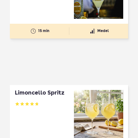
15 min
Medel
Limoncello Spritz
Betyg: 4.7 av 5