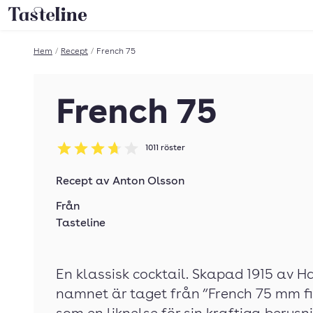
Till Tastelines startsida
Hem
/
Recept
/
French 75
French 75
1011
röster
Betyg: 3.68 av 5
Recept av
Anton Olsson
Från
Tasteline
En klassisk cocktail. Skapad 1915 av 
namnet är taget från ”French 75 mm fi