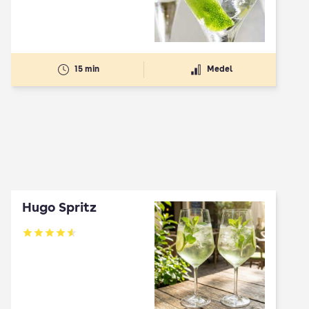
15 min
Medel
Hugo Spritz
Betyg: 4.61 av 5