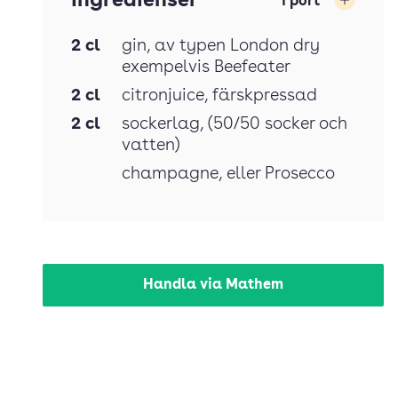
Ingredienser
1
port
Öka
2
cl
gin
, av typen London dry
exempelvis Beefeater
2
cl
citronjuice
, färskpressad
2
cl
sockerlag
, (50/50 socker och
vatten)
champagne
, eller Prosecco
Handla via Mathem