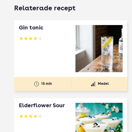
Relaterade recept
Gin tonic
Betyg: 3.91 av 5
15 min
Medel
Elderflower Sour
Betyg: 3.91 av 5