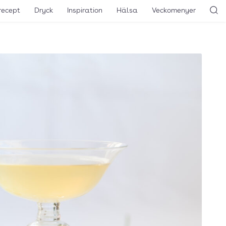
recept
Dryck
Inspiration
Hälsa
Veckomenyer
Sö