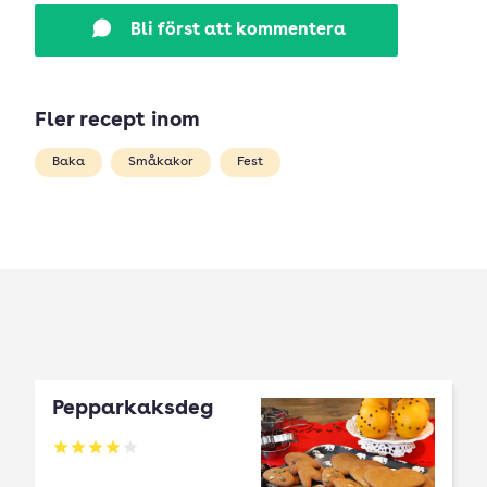
Bli först att kommentera
Fler recept inom
Baka
Småkakor
Fest
Pepparkaksdeg
Betyg: 3.96 av 5