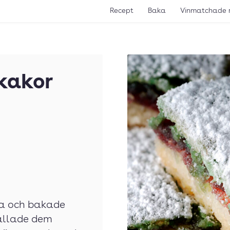
Recept
Baka
Vinmatchade 
kakor
ga och bakade
kallade dem