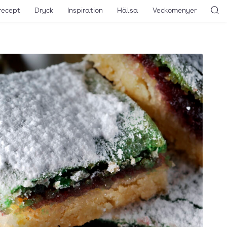
recept
Dryck
Inspiration
Hälsa
Veckomenyer
Sö