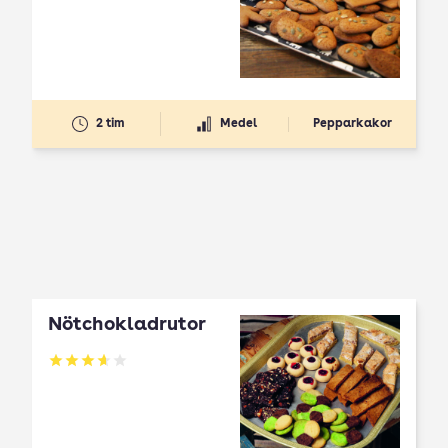
2 tim
Medel
Pepparkakor
Nötchokladrutor
Betyg: 3.65 av 5