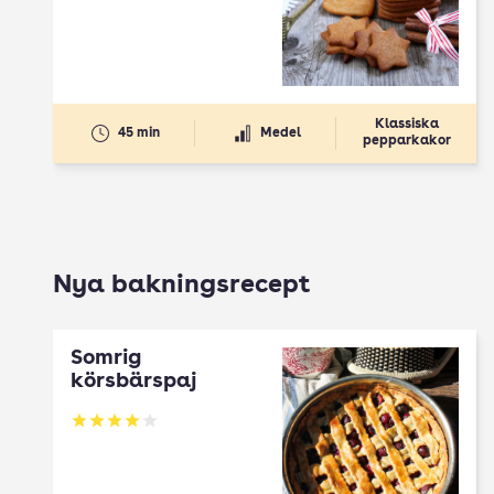
Klassiska
45 min
Medel
pepparkakor
Nya bakningsrecept
Somrig
körsbärspaj
Betyg: 4 av 5