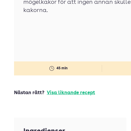
mögelkakor för att ingen annan skull
kakorna.
45 min
Nästan rätt?
Visa liknande recept