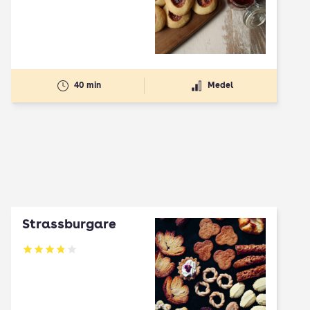
40 min
Medel
Strassburgare
Betyg: 3.78 av 5