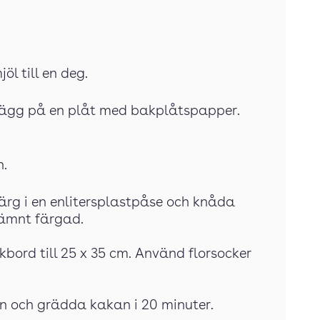
öl till en deg.
h lägg på en plåt med bakplåtspapper.
n.
rg i en enlitersplastpåse och knåda
jämnt färgad.
ord till 25 x 35 cm. Använd florsocker
 och grädda kakan i 20 minuter.