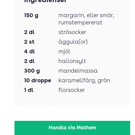
Ingredienser
150
g
margarin
, eller smör,
rumstempererat
2
dl
strösocker
2
st
äggula(or)
4
dl
mjöl
2
dl
hallonsylt
300
g
mandelmassa
10
droppe
karamellfärg
, grön
1
dl
florsocker
Handla via Mathem