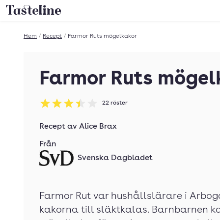
Till Tastelines startsida
Hem
/
Recept
/
Farmor Ruts mögelkakor
Farmor Ruts mögel
22
röster
Betyg: 3.45 av 5
Recept av
Alice Brax
Från
Svenska Dagbladet
Farmor Rut var hushållslärare i Arbo
kakorna till släktkalas. Barnbarnen 