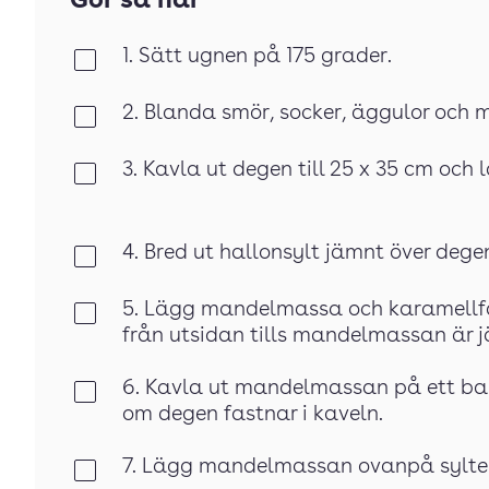
Gör så här
1. Sätt ugnen på 175 grader.
Klar
2. Blanda smör, socker, äggulor och mj
Klar
3. Kavla ut degen till 25 x 35 cm oc
Klar
4. Bred ut hallonsylt jämnt över dege
Klar
5. Lägg mandelmassa och karamellfä
Klar
från utsidan tills mandelmassan är 
6. Kavla ut mandelmassan på ett bakb
Klar
om degen fastnar i kaveln.
7. Lägg mandelmassan ovanpå sylten
Klar