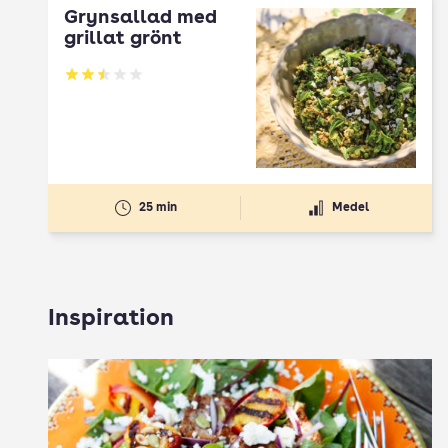
Grynsallad med
grillat grönt
Betyg: 2.5 av 5
25 min
Medel
Inspiration