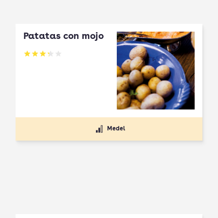
Patatas con mojo
Betyg: 3.31 av 5
Medel