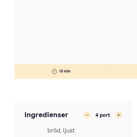
15 min
Ingredienser
4
port
Minska
Öka
bröd
, ljust