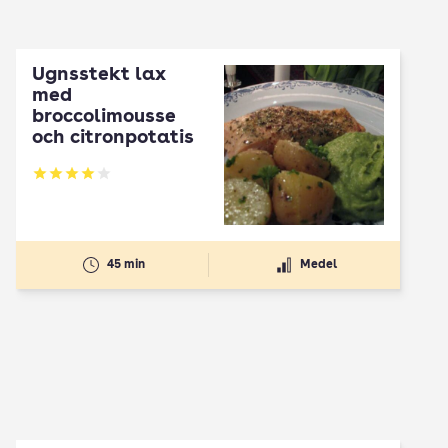
Ugnsstekt lax
med
broccolimousse
och citronpotatis
Betyg: 4 av 5
45 min
Medel