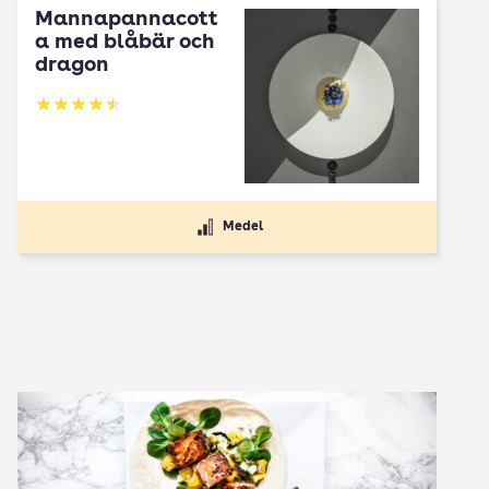
Mannapannacott
a med blåbär och
dragon
Betyg: 4.5 av 5
Medel