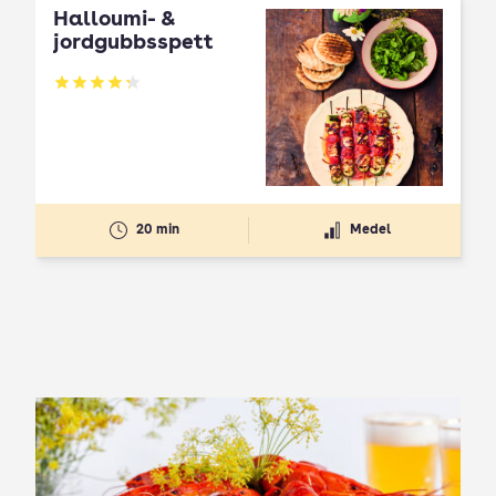
Halloumi- &
jordgubbsspett
Betyg: 4.3 av 5
20 min
Medel