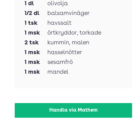
1
dl
olivolja
1/2
dl
balsamvinäger
1
tsk
havssalt
1
msk
örtkryddor
, torkade
2
tsk
kummin
, malen
1
msk
hasselnötter
1
msk
sesamfrö
1
msk
mandel
Handla via Mathem