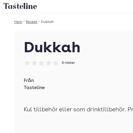
Till Tastelines startsida
Hem
/
Recept
/
Dukkah
Dukkah
0
röster
Betyg: 0 av 5
Från
Tasteline
Kul tillbehör eller som drinktillbehör. P