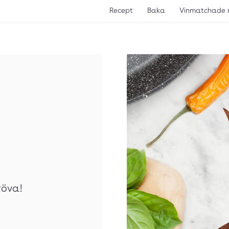
Recept
Baka
Vinmatchade 
röva!