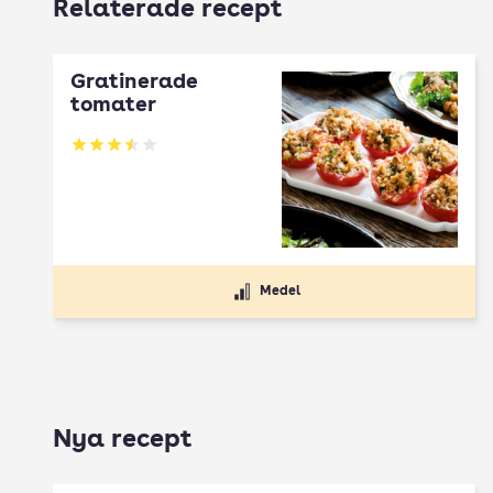
Relaterade recept
Gratinerade
tomater
Betyg: 3.53 av 5
Medel
Nya recept