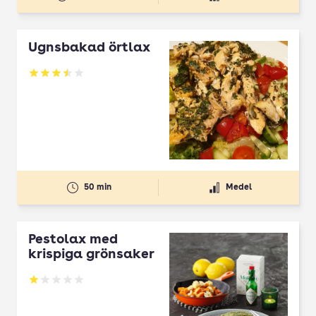
Ugnsbakad örtlax
Betyg: 3.5 av 5
50 min
Medel
Pestolax med
krispiga grönsaker
Betyg: 1 av 5