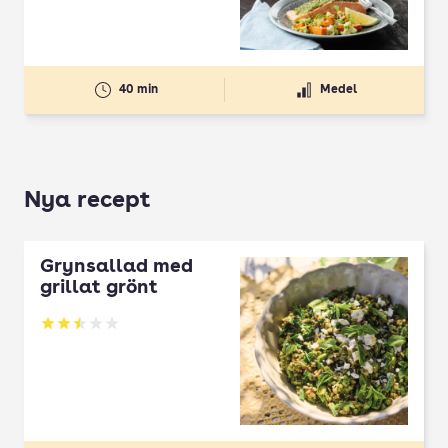
40 min
Medel
Nya recept
Grynsallad med
grillat grönt
Betyg: 2.5 av 5