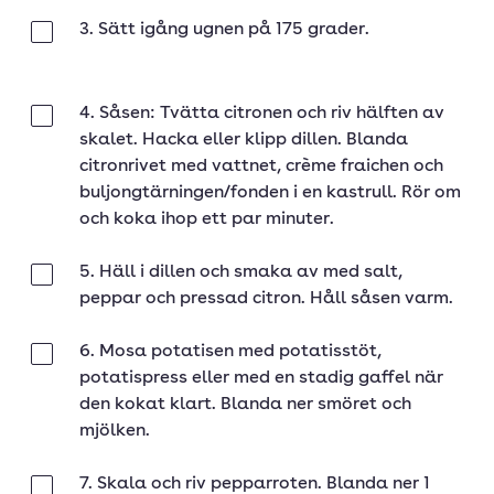
3. Sätt igång ugnen på 175 grader.
Klar
4. Såsen: Tvätta citronen och riv hälften av
Klar
skalet. Hacka eller klipp dillen. Blanda
citronrivet med vattnet, crème fraichen och
buljongtärningen/fonden i en kastrull. Rör om
och koka ihop ett par minuter.
5. Häll i dillen och smaka av med salt,
Klar
peppar och pressad citron. Håll såsen varm.
6. Mosa potatisen med potatisstöt,
Klar
potatispress eller med en stadig gaffel när
den kokat klart. Blanda ner smöret och
mjölken.
7. Skala och riv pepparroten. Blanda ner 1
Klar