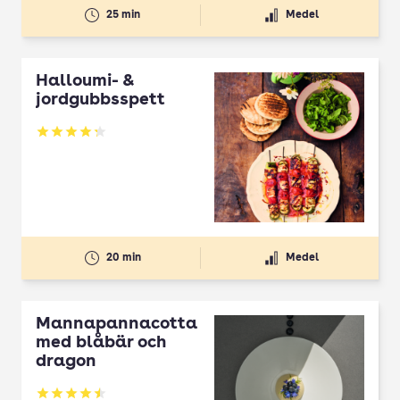
25 min
Medel
Halloumi- &
jordgubbsspett
Betyg: 4.3 av 5
20 min
Medel
Mannapannacotta
med blåbär och
dragon