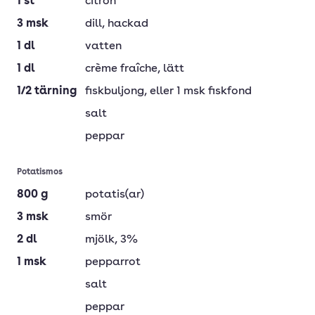
1
st
citron
3
msk
dill
, hackad
1
dl
vatten
1
dl
crème fraîche
, lätt
1/2
tärning
fiskbuljong
, eller 1 msk fiskfond
salt
peppar
Potatismos
800
g
potatis(ar)
3
msk
smör
2
dl
mjölk
, 3%
1
msk
pepparrot
salt
peppar