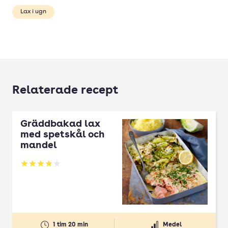
Lax i ugn
Relaterade recept
Gräddbakad lax
med spetskål och
mandel
Betyg: 3.82 av 5
1 tim 20 min
Medel