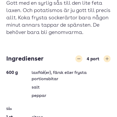
Gott med en syrlig sås till den lite feta
laxen. Och potatismos är ju gott till precis
allt. Koka frysta sockerärtor bara någon
minut annars tappar de spänsten. De
behöver bara bli genomvarma.
Ingredienser
4
port
Minska
Öka
600
g
laxfilé(er)
, färsk eller frysta
portionsbitar
salt
peppar
Sås