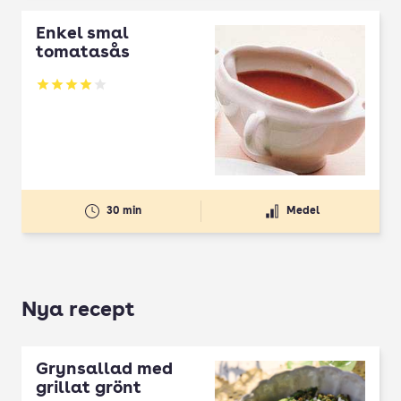
Enkel smal
tomatasås
Betyg: 4 av 5
30 min
Medel
Nya recept
Grynsallad med
grillat grönt