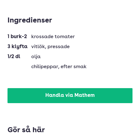
Ingredienser
1
burk-2
krossade tomater
3
klyfta
vitlök
, pressade
1/2
dl
olja
chilipeppar
, efter smak
Handla via Mathem
Gör så här