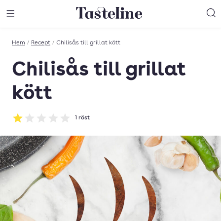
Till Tastelines startsida
äng meny
Öppna meny
Sö
Hem
/
Recept
/
Chilisås till grillat kött
Chilisås till grillat
kött
1
röst
Betyg: 1 av 5