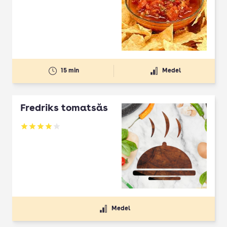
15 min
Medel
Fredriks tomatsås
Betyg: 4 av 5
Medel