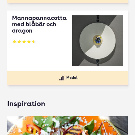
Mannapannacotta
med blåbär och
dragon
Betyg: 4.5 av 5
Medel
Inspiration