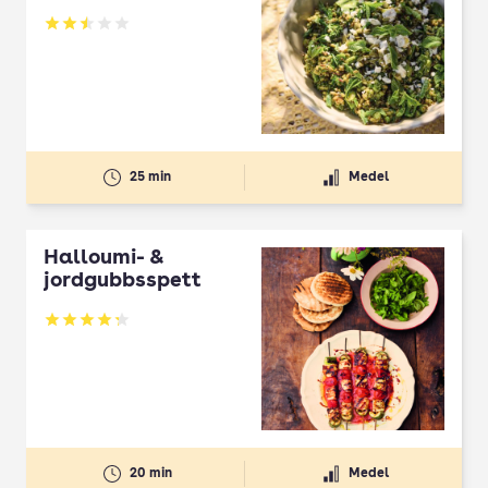
Betyg: 2.5 av 5
25 min
Medel
Halloumi- &
jordgubbsspett
Betyg: 4.3 av 5
20 min
Medel