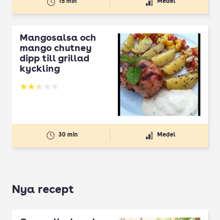
15 min
Medel
Mangosalsa och
mango chutney
dipp till grillad
kyckling
Betyg: 2.33 av 5
30 min
Medel
Nya recept