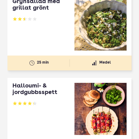
Grynsallad med
grillat grönt
Betyg: 2.5 av 5
25 min
Medel
Halloumi- &
jordgubbsspett
Betyg: 4.3 av 5