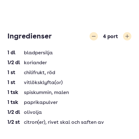
Ingredienser
4
port
Minska
Öka
1
dl
bladpersilja
1/2
dl
koriander
1
st
chilifrukt
, röd
1
st
vitlöksklyfta(or)
1
tsk
spiskummin
, malen
1
tsk
paprikapulver
1/2
dl
olivolja
1/2
st
citron(er)
, rivet skal och saften av