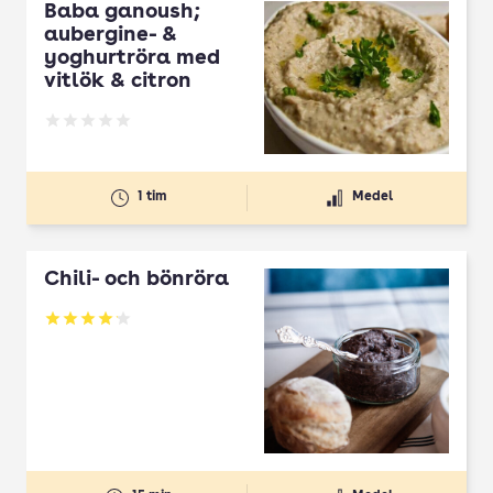
Baba ganoush;
aubergine- &
yoghurtröra med
vitlök & citron
Betyg: 0 av 5
1 tim
Medel
Chili- och bönröra
Betyg: 4.12 av 5