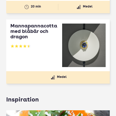
20 min
Medel
Mannapannacotta
med blåbär och
dragon
Betyg: 4.5 av 5
Medel
Inspiration