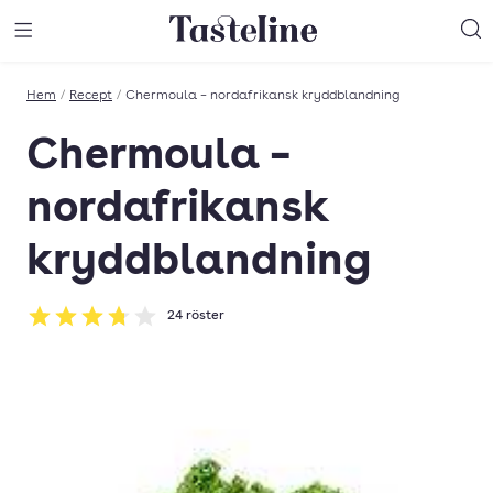
Till Tastelines startsida
äng meny
Öppna meny
Sö
Hem
/
Recept
/
Chermoula – nordafrikansk kryddblandning
Chermoula –
nordafrikansk
kryddblandning
24
röster
Betyg: 3.75 av 5